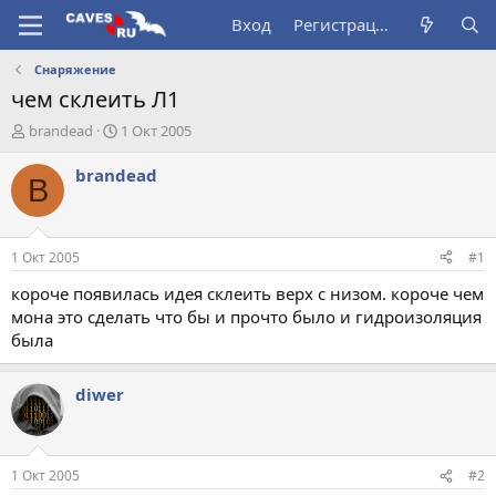
Вход
Регистрация
Снаряжение
чем склеить Л1
А
Д
brandead
1 Окт 2005
в
а
т
т
brandead
B
о
а
р
н
т
а
е
ч
1 Окт 2005
#1
м
а
ы
л
короче появилась идея склеить верх с низом. короче чем
а
мона это сделать что бы и прочто было и гидроизоляция
была
diwer
1 Окт 2005
#2