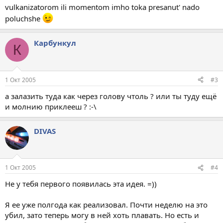
vulkanizatorom ili momentom imho toka presanut' nado
poluchshe
Карбункул
К
1 Окт 2005
#3
а залазить туда как через голову чтоль ? или ты туду ещё
и молнию приклееш ? :-\
DIVAS
1 Окт 2005
#4
Не у тебя первого появилась эта идея. =))
Я ее уже полгода как реализовал. Почти неделю на это
убил, зато теперь могу в ней хоть плавать. Но есть и