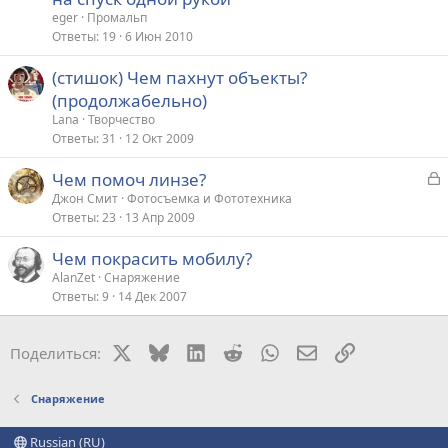
eger
Промальп
Ответы
19
6 Июн 2010
(стишок) Чем пахнут объекты?
(продолжабельно)
Lana
Творчество
Ответы
31
12 Окт 2009
З
Чем помоч линзе?
а
Джон Смит
Фотосъемка и Фототехника
Ответы
23
13 Апр 2009
к
р
Чем покрасить мобилу?
AlanZet
Снаряжение
т
Ответы
9
14 Дек 2007
а
X
Bluesky
LinkedIn
Reddit
WhatsApp
Электронная поч
Ссылка
Поделиться:
Снаряжение
Russian (RU)