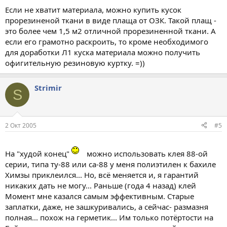
Если не хватит материала, можно купить кусок
прорезиненой ткани в виде плаща от ОЗК. Такой плащ -
это более чем 1,5 м2 отличной прорезиненной ткани. А
если его грамотно раскроить, то кроме необходимого
для доработки Л1 куска материала можно получить
офигительную резиновую куртку. =))
Strimir
S
2 Окт 2005
#5
На "худой конец"
можно использовать клея 88-ой
серии, типа ту-88 или са-88 у меня полиэтилен к бахиле
Химзы приклеился... Но, всё меняется и, я гарантий
никаких дать не могу... Раньше (года 4 назад) клей
Момент мне казался самым эффективным. Старые
заплатки, даже, не зашкуривались, а сейчас- размазня
полная... похож на герметик... Им только потёртости на