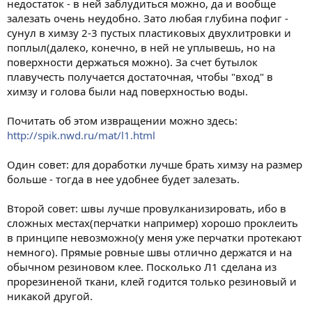
недостаток - в ней заблудиться можно, да и вообще
залезать очень неудобно. Зато любая глубина пофиг -
сунул в химзу 2-3 пустых пластиковых двухлитровки и
поплыл(далеко, конечно, в ней не уплывешь, но на
поверхности держаться можно). За счет бутылок
плавучесть получается достаточная, чтобы "вход" в
химзу и голова были над поверхностью воды.
Почитать об этом извращении можно здесь:
http://spik.nwd.ru/mat/l1.html
Один совет: для доработки лучше брать химзу на размер
больше - тогда в нее удобнее будет залезать.
Второй совет: швы лучше провулканизировать, ибо в
сложных местах(перчатки например) хорошо проклеить
в принципе невозможно(у меня уже перчатки протекают
немного). Прямые ровные швы отлично держатся и на
обычном резиновом клее. Посколько Л1 сделана из
прорезиненой ткани, клей годится только резиновый и
никакой другой.