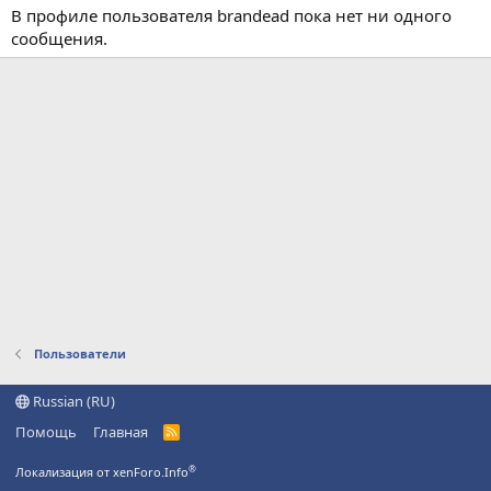
В профиле пользователя brandead пока нет ни одного
сообщения.
Пользователи
Russian (RU)
Помощь
Главная
R
S
S
®
Локализация от xenForo.Info