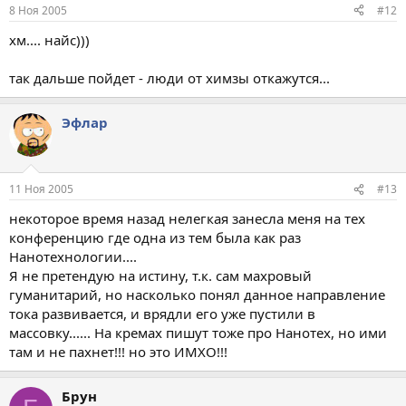
8 Ноя 2005
#12
хм.... найс)))
так дальше пойдет - люди от химзы откажутся...
Эфлар
11 Ноя 2005
#13
некоторое время назад нелегкая занесла меня на тех
конференцию где одна из тем была как раз
Нанотехнологии....
Я не претендую на истину, т.к. сам махровый
гуманитарий, но насколько понял данное направление
тока развивается, и врядли его уже пустили в
массовку...... На кремах пишут тоже про Нанотех, но ими
там и не пахнет!!! но это ИМХО!!!
Брун