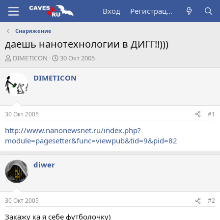
Вход
Регистрация
Снаряжение
даешь нанотехнологии в ДИГГ!!)))
А
Д
DIMETICON
30 Окт 2005
в
а
т
т
DIMETICON
о
а
р
н
т
а
е
ч
30 Окт 2005
#1
м
а
ы
л
http://www.nanonewsnet.ru/index.php?
а
module=pagesetter&func=viewpub&tid=9&pid=82
diwer
30 Окт 2005
#2
Закажу ка я себе футболочку)