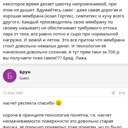
некоторое время делает шмотку непромокаемой, при
этом не дышит. Вдумайтесь сами - даже самая дорогая и
хорошая мембрана (юзал Гортекс, симпатекс и кучу всего
другого. Каждый производитель свою мембрану по
своему называет) не обеспечивает требуемого оттока
пара от тела. все равно потно и сыро при нормальной
нагрузке. И зимой и летом. Это все притом что мембрана
стоит довольно немалых денег. И технология её
нанесения довольно сложная. А тут прям таки за 700 р.
вы получаете тоже самое??? Бред. Лажа.
Брун
Б
Guest
15 Ноя 2005
#16
насчет респекта спасибо
короче в принципе технология понятна, т.е. насчет
несмачиваемости поверхности это довольно старая
фишка, эё принцип примерно тоже понятен, но то было