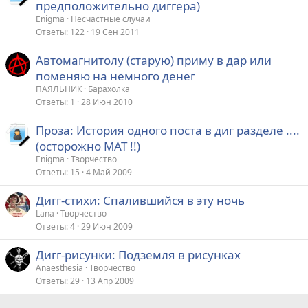
предположительно диггера)
Enigma
Несчастные случаи
Ответы
122
19 Сен 2011
Автомагнитолу (старую) приму в дар или
поменяю на немного денег
ПАЯЛЬНИК
Барахолка
Ответы
1
28 Июн 2010
Проза: История одного поста в диг разделе ....
(осторожно МАТ !!)
Enigma
Творчество
Ответы
15
4 Май 2009
Дигг-стихи: Спалившийся в эту ночь
Lana
Творчество
Ответы
4
29 Июн 2009
Дигг-рисунки: Подземля в рисунках
Anaesthesia
Творчество
Ответы
29
13 Апр 2009