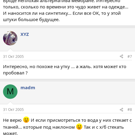
Вроде неплохая альтернатива мембране. Интересно
только, сколько по времени это чудо живет на одежде...
И наносится ли на синтетику... Если все ОК, то у этой
штуки большое будущее.
XYZ
31 Окт 2005
#7
Интересно, но похоже на утку ... а жаль. хотя может кто
пробовал ?
madm
M
31 Окт 2005
#8
Не верю
И если присмотреться то вода у них стекает с
тканей... которые под наклоном
Так и с х/б стекать
может.