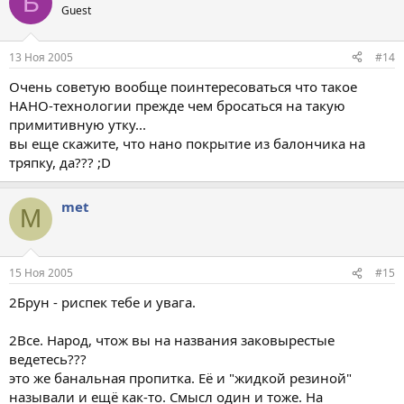
Б
Guest
13 Ноя 2005
#14
Очень советую вообще поинтересоваться что такое
НАНО-технологии прежде чем бросаться на такую
примитивную утку...
вы еще скажите, что нано покрытие из балончика на
тряпку, да??? ;D
met
M
15 Ноя 2005
#15
2Брун - риспек тебе и увага.
2Все. Народ, чтож вы на названия заковырестые
ведетесь???
это же банальная пропитка. Её и "жидкой резиной"
называли и ещё как-то. Смысл один и тоже. На