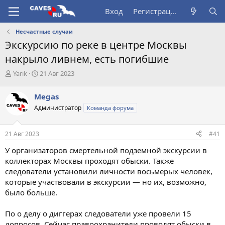
Вход
Регистрация
Несчастные случаи
Экскурсию по реке в центре Москвы
накрыло ливнем, есть погибшие
А
Д
Yarik
21 Авг 2023
в
а
т
т
Megas
о
а
Администратор
Команда форума
р
н
т
а
е
ч
21 Авг 2023
#41
м
а
ы
л
У организаторов смертельной подземной экскурсии в
а
коллекторах Москвы проходят обыски. Также
следователи установили личности восьмерых человек,
которые участвовали в экскурсии — но их, возможно,
было больше.
По о делу о диггерах следователи уже провели 15
допросов. Сейчас правоохранители проводят обыски в