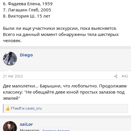
6. Фадеева Елена, 1959
7. Лагашин Глеб, 2005
8. Виктория Ш. 15 лет
Были ли еще участники экскурсии, пока выясняется.
Всего на данный момент обнаружены тела шестерых
человек.
Diego
21 Авг 2023
#42
Две малолетки... Барышни, что любопытно. Продолжаем
классику: "Не обещайте деве юной простых залазов под
землей"
FTwolf
и
caves_sru
Р
е
а
saiLor
к
ц
Модератор
Команда форума