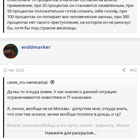
применение, при 20 процентах он становится оживлённым, при
50 процентах положительно готов сломать себе голову, при
100 процентах он попирает все человеческие законы, при 300
процентах нет такого преступления, на которое он не рискнул
бы, хотя бы под страхом виселицы.
widdmarker
22 Авг 2023
#52
caves_sru написал(а):
Да мы то откуда знаем. У нас знания о данной ситуации
ограничиваются новостями и ТГ-каналами.
Я, лично, вообще не из Москвы - допустим мне, откуда знать,
что они там искали, зачем вообще полезли в дождь и тд?
Может, они самоубийцы и это секта, может - жадность. Может
их там радиоактивные крокодилы сожрали. Мы знать этого не
Нажмите для раскрытия...
можем.