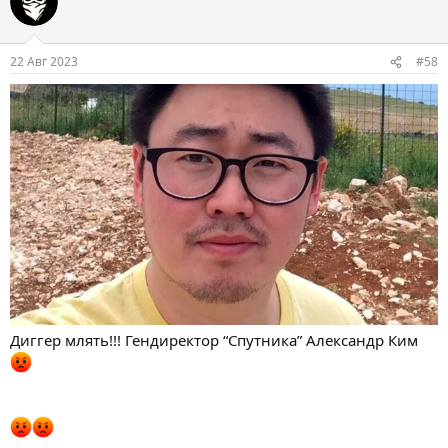
22 Авг 2023
#58
Диггер млять!!! Гендиректор “Спутника” Александр Ким