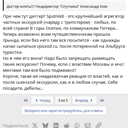
Диггер млять!!! Гендиректор “Спутника” Александр Ким
При чем тут диггер? Sputnik8 - это крупнейший агрегатор
частных экскурсий (наряду с трипстером) - любых, по
всей стране! В горы Осетии, по коммуналкам Питера...
Теперь возможно всем путешественникам пришла
трында, если без него там всё посыпется - как однажды
начал сыпаться vpoxod.ru, после потерянной на Эльбрусе
туристки.
Но в чем его вина? Надо было запрещать размещать
такие экскурсии? Почему, если с властями Москвы и мчс/
ментами там всё было подмазано?
Короче, такая же неадекватная реакция от властей, как и
после сьянской экскурсии, как и в любом случае. Себя
посадите, дебилы...
First
Last
Назад
3 из 5
Вперёд
Войдите или зарегистрируйтесь для ответа.
X
Bluesky
LinkedIn
Reddit
WhatsApp
Электронная поч
Ссылка
Поделиться: