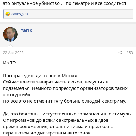
это ритуальное убийство ... по гематрии все сходиться .
caves_sru
Р
е
а
Yarik
к
ц
и
и
:
22 Авг 2023
#53
Из ТГ:
Про трагедию диггеров в Москве.
Сейчас власти заварят часть люков, ведущих в
подземелья. Немного попрессуют организаторов таких
«экскурсий».
Но всё это не отменит тягу больных людей к экстриму.
Да, это болезнь – искусственные гормональные стимулы.
От игроманов до всяких экстремальных видов
времяпровождения, от альпинизма и прыжков с
парашютом до диггерства и автогонок.