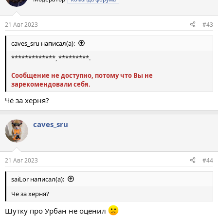
и
и
:
21 Авг 2023
#43
caves_sru написал(а):
*************, *********.
Сообщение не доступно, потому что Вы не
зарекомендовали себя.
Чё за херня?
caves_sru
21 Авг 2023
#44
saiLor написал(а):
Чё за херня?
Шутку про Урбан не оценил