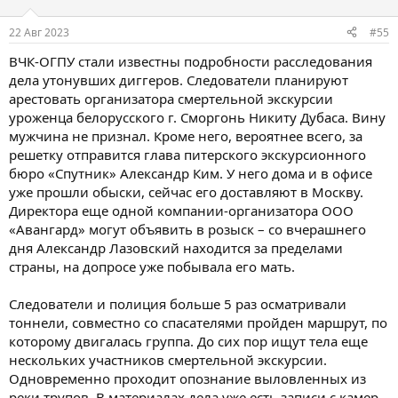
22 Авг 2023
#55
ВЧК-ОГПУ стали известны подробности расследования
дела утонувших диггеров. Следователи планируют
арестовать организатора смертельной экскурсии
уроженца белорусского г. Сморгонь Никиту Дубаса. Вину
мужчина не признал. Кроме него, вероятнее всего, за
решетку отправится глава питерского экскурсионного
бюро «Спутник» Александр Ким. У него дома и в офисе
уже прошли обыски, сейчас его доставляют в Москву.
Директора еще одной компании-организатора ООО
«Авангард» могут объявить в розыск – со вчерашнего
дня Александр Лазовский находится за пределами
страны, на допросе уже побывала его мать.
Следователи и полиция больше 5 раз осматривали
тоннели, совместно со спасателями пройден маршрут, по
которому двигалась группа. До сих пор ищут тела еще
нескольких участников смертельной экскурсии.
Одновременно проходит опознание выловленных из
реки трупов. В материалах дела уже есть записи с камер