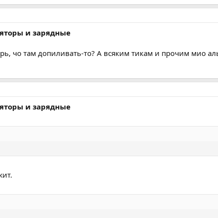
ляторы и зарядные
ь, чо там допиливать-то? А всяким тикам и прочим мио ал
ляторы и зарядные
жит.