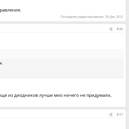
равление.
Последнее редактирование:
29 Дек 2012
#36
я.
 еще из диодников лучше мио ничего не придумали,
#37