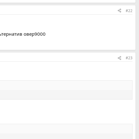
#22
ьтернатив овер9000
#23