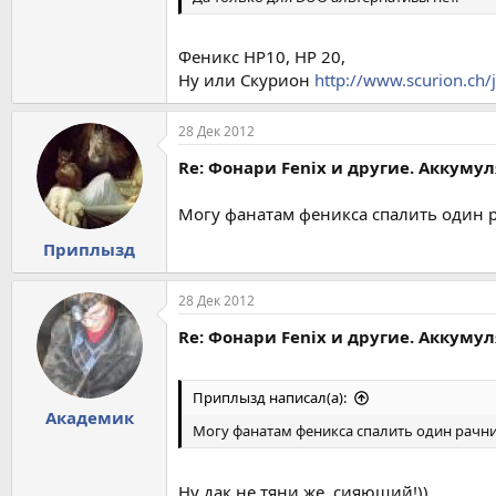
Феникс НР10, НР 20,
Ну или Скурион
http://www.scurion.ch/
28 Дек 2012
Re: Фонари Fenix и другие. Аккуму
Могу фанатам феникса спалить один ра
Приплызд
28 Дек 2012
Re: Фонари Fenix и другие. Аккуму
Приплызд написал(а):
Академик
Могу фанатам феникса спалить один рачник 
Ну дак не тяни же, сияющий!))