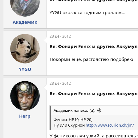
YYGU оказался годным троллем...
Академик
28 Дек 2012
Re: Фонари Fenix и другие. Аккуму
Покорми еще, растолстею подобрею
YYGU
28 Дек 2012
Re: Фонари Fenix и другие. Аккуму
Академик написал(а):
Негр
Феникс НР10, НР 20,
Ну или Скурион
http://www.scurion.ch/jm/
У фениксов луч узкий, а рассеиватель