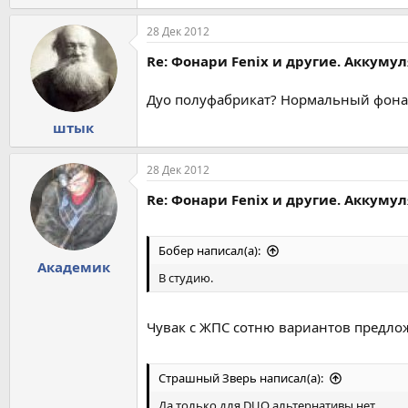
28 Дек 2012
Re: Фонари Fenix и другие. Аккуму
Дуо полуфабрикат? Нормальный фонар
штык
28 Дек 2012
Re: Фонари Fenix и другие. Аккуму
Бобер написал(а):
Академик
В студию.
Чувак с ЖПС сотню вариантов предло
Страшный Зверь написал(а):
Да только для DUO альтернативы нет.