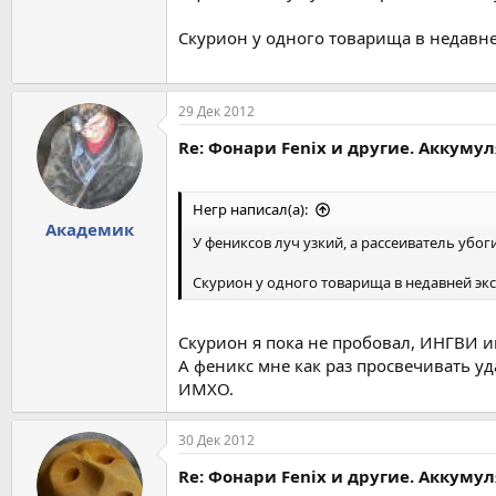
Скурион у одного товарища в недавн
29 Дек 2012
Re: Фонари Fenix и другие. Аккуму
Негр написал(а):
Академик
У фениксов луч узкий, а рассеиватель убог
Скурион у одного товарища в недавней эк
Скурион я пока не пробовал, ИНГВИ инт
А феникс мне как раз просвечивать у
ИМХО.
30 Дек 2012
Re: Фонари Fenix и другие. Аккуму