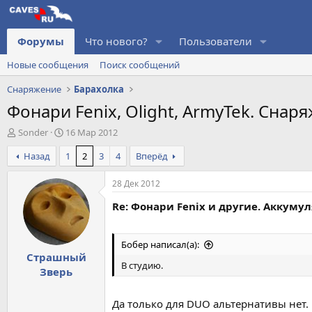
Форумы
Что нового?
Пользователи
Новые сообщения
Поиск сообщений
Снаряжение
Барахолка
Фонари Fenix, Olight, ArmyTek. Снар
А
Д
Sonder
16 Мар 2012
в
а
Назад
1
2
3
4
Вперёд
т
т
о
а
р
н
28 Дек 2012
т
а
Re: Фонари Fenix и другие. Аккуму
е
ч
м
а
ы
л
а
Бобер написал(а):
Страшный
В студию.
Зверь
Да только для DUO альтернативы нет. 