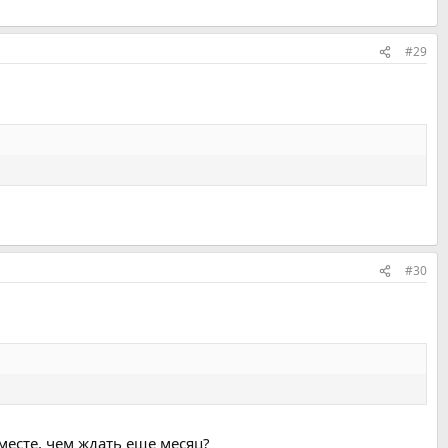
#29
#30
месте, чем ждать еще месяц?