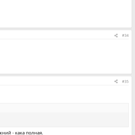
#34
#35
кний - кака полная.