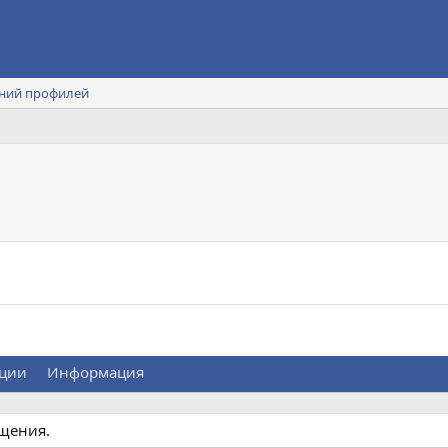
ний профилей
ции
Информация
бщения.