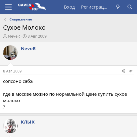
Вход
Регистрация
Снаряжение
Сухое Молоко
А
Д
NeveR
8 Авг 2009
в
а
т
т
NeveR
о
а
р
н
т
а
е
ч
8 Авг 2009
#1
м
а
ы
л
сопсоно сабж
а
где в москве можно по нормальной цене купить сухое
молоко
?
КЛЫК