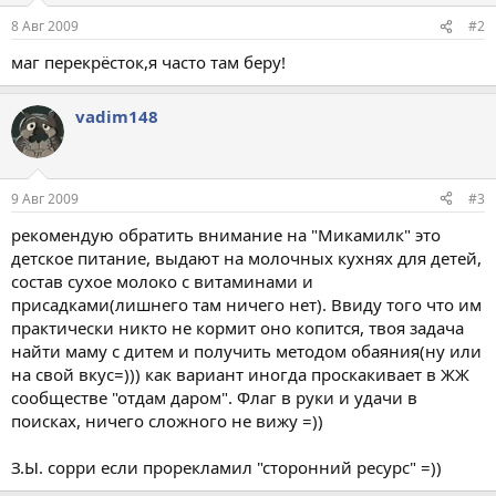
8 Авг 2009
#2
маг перекрёсток,я часто там беру!
vadim148
9 Авг 2009
#3
рекомендую обратить внимание на "Микамилк" это
детское питание, выдают на молочных кухнях для детей,
состав сухое молоко с витаминами и
присадками(лишнего там ничего нет). Ввиду того что им
практически никто не кормит оно копится, твоя задача
найти маму с дитем и получить методом обаяния(ну или
на свой вкус=))) как вариант иногда проскакивает в ЖЖ
сообществе "отдам даром". Флаг в руки и удачи в
поисках, ничего сложного не вижу =))
З.Ы. сорри если прорекламил "сторонний ресурс" =))