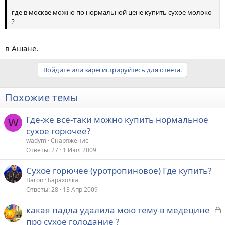
где в москве можно по нормальной цене купить сухое молоко
?
в Ашане.
Войдите или зарегистрируйтесь для ответа.
Похожие темы
Где-же всё-таки можно купить нормальное
W
сухое горючее?
wadym
Снаряжение
Ответы
27
1 Июл 2009
Сухое горючее (уротропиновое) Где купить?
Baron
Барахолка
Ответы
28
13 Апр 2009
З
какая падла удалила мою тему в медецине
а
про сухое голодание ?