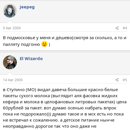
jeepeg
9 Авг 2009
#4
В подмосковье у меня и дёшево(смотря за сколько, а то и
паллету подгоню
)
El Wizardo
14 Авг 2009
#5
в Ступино (МО) видал давеча большие красно-белые
пакеты сухого молока (выглядит аля фасовка жидких
кефира и молока в целофановых литровых пакетах) цена
60рублей за пакет. вот думаю осенью набрать впрок
пока не подорожало))) думаю такое и в мск есть но пока
не встречал к сожалению. а детское питание нынче
неоправданно дорогое так что оно даже не