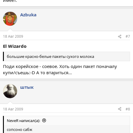
Azbuka
18 Авг 2009
#7
El Wizardo
большие красно-белые пакеты сухого молока
Поди корейское - соевое. Хоть один пакет поначалу
купи/съешь:-D А то втариться...
штык
18 Авг 2009
#8
NeveR написал(а):
сопсоно сабж