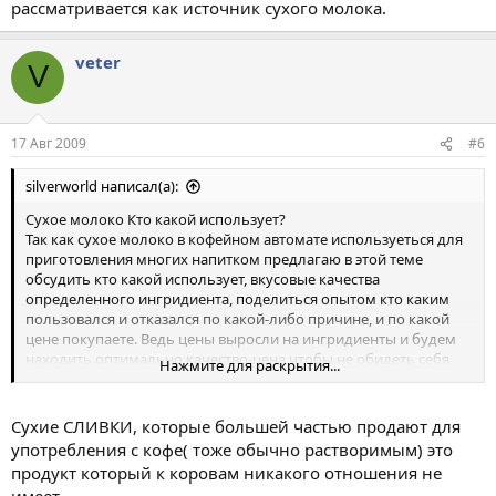
рассматривается как источник сухого молока.
veter
V
17 Авг 2009
#6
silverworld написал(а):
Сухое молоко Кто какой использует?
Так как сухое молоко в кофейном автомате используеться для
приготовления многих напитком предлагаю в этой теме
обсудить кто какой использует, вкусовые качества
определенного ингридиента, поделиться опытом кто каким
пользовался и отказался по какой-либо причине, и по какой
цене покупаете. Ведь цены выросли на ингридиенты и будем
находить оптимально качество-цена чтобы не обидеть себя
Нажмите для раскрытия...
любимых и любимого покупателя
Сухие СЛИВКИ, которые большей частью продают для
употребления с кофе( тоже обычно растворимым) это
продукт который к коровам никакого отношения не
имеет.