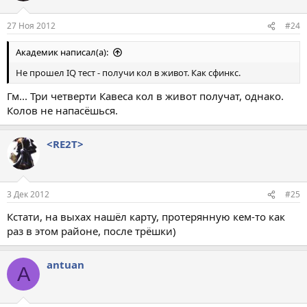
27 Ноя 2012
#24
Академик написал(а):
Не прошел IQ тест - получи кол в живот. Как сфинкс.
Гм... Три четверти Кавеса кол в живот получат, однако.
Колов не напасёшься.
<RE2T>
3 Дек 2012
#25
Кстати, на выхах нашёл карту, протерянную кем-то как
раз в этом районе, после трёшки)
antuan
A