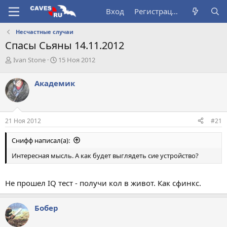
Вход
Регистрация
Несчастные случаи
Спасы Сьяны 14.11.2012
А
Д
Ivan Stone
15 Ноя 2012
в
а
т
т
Академик
о
а
р
н
т
а
е
ч
21 Ноя 2012
#21
м
а
ы
л
Снифф написал(а):
а
Интересная мысль. А как будет выглядеть сие устройство?
Не прошел IQ тест - получи кол в живот. Как сфинкс.
Бобер