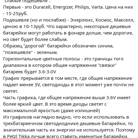
"слабые подешевле".
Первые - это Duracell, Energizer, Philips, Varta. Цена на них
- 15-25руб.
Подешевле (но и послабже) - Энерлюкс, Космос, Макселл,
ценою в 10-13руб. Что характерно, некоторые дешевые
батарейки могут работать в фонаре долше, чем дорогие,
но свет будет более слабым.
Образец "дорогой" батарейки обозначен синим,
"пожешевле" - зеленым.
Горизонтальные цветные полосы - это границы того
диапазона в котором общее напряжение "связки"
батареек будет 3.6-3.0V
График прерывается в том месте, где общее напряжение
падает менее 3V, светодиоды в этот момент уже почти не
светят.
Часть графика, где общее напряжение выше 3.6V имеет
более яркий цвет. В это время диоды светят с
максимальной яркостью (даже излишней)
Из графиков наглядно видно, что если использовать в
трехбатареечном светодиоднике дешевые батарейки, то
значительная часть их энергии не используется. Поэтому
в Petzl Tikka лучше всего ставить именитые батарейки.