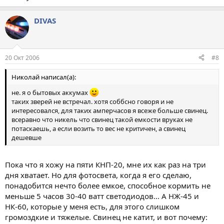
DIVAS
20 Окт 2006
#8
Николай написал(а):
не. я о бытовых аккумах
таких зверей не встречал. хотя соббсно говоря и не
интересовался, для таких амперчасов я всеже больше свинец.
всеравно что никель что свинец такой емкости вруках не
потаскаешь, а если возить то вес не критичен, а свинец
дешевше
Пока что я хожу на пяти КНП-20, мне их как раз на три
дня хватает. Но для фотосвета, когда я его сделаю,
понадобится нечто более емкое, способное кормить не
меньше 5 часов 30-40 ватт светодиодов... А НЖ-45 и
НК-60, которые у меня есть, для этого слишком
громоздкие и тяжелые. Свинец не катит, и вот почему: