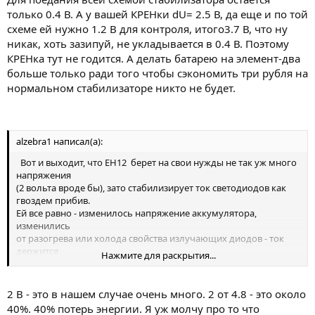
только 0.4 В. А у вашей КРЕНки dU= 2.5 В, да еще и по той
схеме ей нужно 1.2 В для контроля, итого3.7 В, что ну
никак, хоть зазипуй, не укладывается в 0.4 В. Поэтому
КРЕНка тут не годится. А делать батарею на элемент-два
больше только ради того чтобы сэкономить три рубля на
нормальном стабилизаторе никто не будет.
alzebra1 написал(а):
Вот и выходит, что ЕН12 берет на свои нужды не так уж много
напряжения
(2 вольта вроде бы), зато стабилизирует ток светодиодов как
гвоздем прибив.
Ей все равно - изменилось напряжение аккумулятора,
изменились
от разогрева или холода свойства излучающих диодов - ток
держится
Нажмите для раскрытия...
строго стабильно, что и требуется для счастья и долгой
службы светодиодам.
2 В - это в нашем случае очень много. 2 от 4.8 - это около
40%. 40% потерь энергии. Я уж молчу про то что