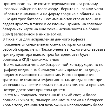
Причем если вы не хотите переплачивать за рекламу
Розовых Зайцев по телевизору - берите Philips или Varta.
Обратите внимание и на форму графика в области 3.6-
3.0V для трех батареек. Вот именно так стремительно и
падает яркость в тикке и ее клонах. Причем на солевых
батарейках картина еще хуже - используется не более
30%(!) запасенной в них энергии.
В Tikka Plus для исправления данного эффекта
применяется специальная схема, которая со своей
работой справляется. Также очень выгодно использовать
три акумулятора вместо трех батареек свет будет
ровным, а КПД - максимальным.
Что же касается четырехбатареечной конструкции, то по
графику видно, что большую часть времени на диоды
подается излишнее напряжение. И это напряжение
тратится не слишком эффективно, т.к. диоды светят при
изначальных шести вольтах почти так же, как и при 3.6V.
Потери достигают при этом до 15%.
За это мы получаем постоянный яркий свет, и более
полное (15%-50%) "вычерпывание" энергии из батареек.
Кроме того, становится возможным использовать более