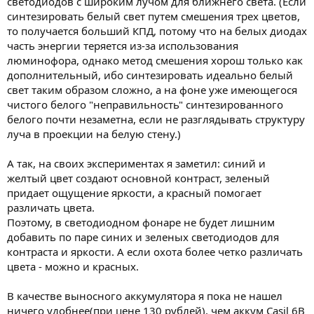
светодиодов с широким лучом для ближнего света. (Если
синтезировать белый свет путем смешения трех цветов,
то получается больший КПД, потому что на белых диодах
часть энергии теряется из-за использования
люминофора, однако метод смешения хорош только как
дополнительный, ибо синтезировать идеально белый
свет таким образом сложно, а на фоне уже имеющегося
чистого белого "неправильность" синтезированного
белого почти незаметна, если не разглядывать структуру
луча в проекции на белую стену.)
А так, на своих экспериментах я заметил: синий и
желтый цвет создают основной контраст, зеленый
придает ощущение яркости, а красный помогает
различать цвета.
Поэтому, в светодиодном фонаре не будет лишним
добавить по паре синих и зеленых светодиодов для
контраста и яркости. А если охота более четко различать
цвета - можно и красных.
В качестве выносного аккумулятора я пока не нашел
ничего удобнее(при цене 130 рублей), чем аккум Casil 6В