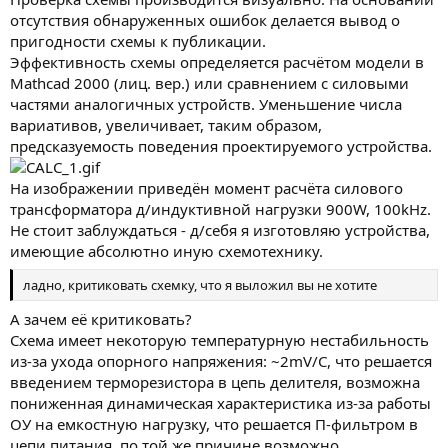
отсутствия обнаруженных ошибок делается вывод о
пригодности схемы к публикации.
Эффективность схемы определяется расчётом модели в
Mathcad 2000 (лиц. вер.) или сравнением с силовыми
частями аналогичных устройств. Уменьшение числа
вариативов, увеличивает, таким образом,
предсказуемость поведения проектируемого устройства.
На изображении приведён момент расчёта силового
трансформатора д/индуктивной нагрузки 900W, 100kHz.
Не стоит заблуждаться - д/себя я изготовляю устройства,
имеющие абсолютно иную схемотехнику.
ладно, критиковать схемку, что я выложил вы не хотите
А зачем её критиковать?
Схема имеет некоторую температурную нестабильность
из-за ухода опорного напряжения: ~2mV/C, что решается
введением терморезистора в цепь делителя, возможна
пониженная динамическая характеристика из-за работы
ОУ на емкостную нагрузку, что решается П-фильтром в
цепи питания, по той же причине возможно