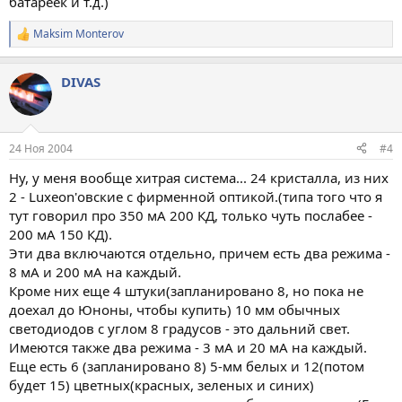
батареек и т.д.)
Maksim Monterov
Р
е
а
DIVAS
к
ц
и
и
:
24 Ноя 2004
#4
Ну, у меня вообще хитрая система... 24 кристалла, из них
2 - Luxeon'овские с фирменной оптикой.(типа того что я
тут говорил про 350 мА 200 КД, только чуть послабее -
200 мА 150 КД).
Эти два включаются отдельно, причем есть два режима -
8 мА и 200 мА на каждый.
Кроме них еще 4 штуки(запланировано 8, но пока не
доехал до Юноны, чтобы купить) 10 мм обычных
светодиодов с углом 8 градусов - это дальний свет.
Имеются также два режима - 3 мА и 20 мА на каждый.
Еще есть 6 (запланировано 8) 5-мм белых и 12(потом
будет 15) цветных(красных, зеленых и синих)