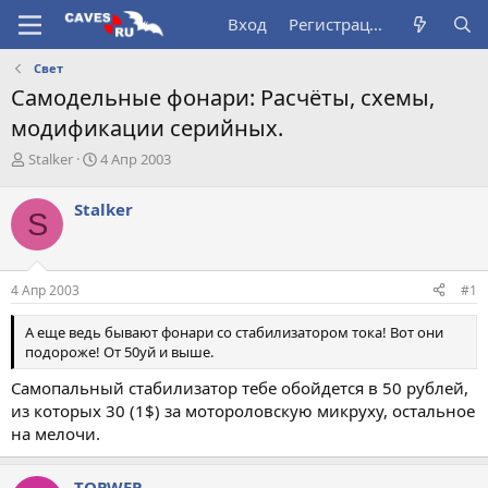
Вход
Регистрация
Свет
Самодельные фонари: Расчёты, схемы,
модификации серийных.
А
Д
Stalker
4 Апр 2003
в
а
т
т
Stalker
S
о
а
р
н
т
а
е
ч
4 Апр 2003
#1
м
а
ы
л
А еще ведь бывают фонари со стабилизатором тока! Вот они
а
подороже! От 50уй и выше.
Самопальный стабилизатор тебе обойдется в 50 рублей,
из которых 30 (1$) за мотороловскую микруху, остальное
на мелочи.
TOPWEP