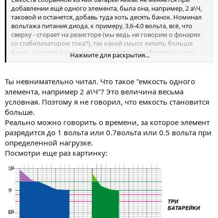
добавлении ещё одного элемента, была она, например, 2 а\Ч,
таковой и останется, добавь туда хоть десять банок. Номинал
вольтажа питания диода, к примеру, 3.6-4.0 вольта, всё, что
сверху - сгорает на резисторе (мы ведь не говорим о фонарях
со стабилизатором тока?), так какой смысл лепить больше
банок, если всё равно излишки тратятся на обогрев (да и то
Нажмите для раскрытия...
незаметный) окружающего воздуха?
Ты невнимательно читал. Что такое "емкость одного
элемента, например 2 а\Ч"? Это величина весьма
условная. Поэтому я не говорил, что емкость становится
больше.
Реально можно говорить о времени, за которое элемент
разрядится до 1 вольта или 0.7вольта или 0.5 вольта при
определенной нагрузке.
Посмотри еще раз картинку: