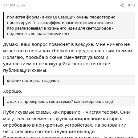
11 Ноя 2006
#13
полистал форум - вижу DJ Сварщик очень плодотворно
проектирует "высокоэффективные источники питания".
Кто реализовывал в жизнь его идеи для светодиодов -
поделитесь впечатлениями плз
Думаю, ваш вопрос повиснет в воздухе. Мне ничего не
известно о попытках сборки по представленным схемам.
Полагаю, просьба о схеме сменяется ужасом и
удивлением от её кажущейся сложности после
публикации схемы.
кофликт исчерпан,надеюсь
Хорошо.
а как ты проверяешь свои схемы? как измеряешь кпд?
Публикуемые схемы, как правило, - чистая теория. Они
могут нести элементы, функционирование которых
опробовано в конкретных устройствах, на основании
чего сделаны соответствующие выводы.
Проверка схемы производится визуально. На основании