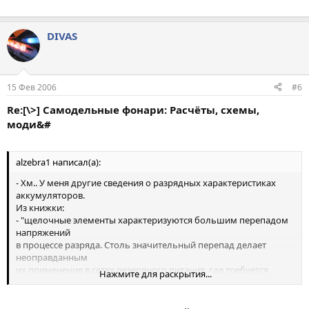
DIVAS
15 Фев 2006
#6
Re:[\>] Самодельные фонари: Расчёты, схемы,
моди&#
alzebra1 написал(а):
- Хм.. У меня другие сведения о разрядных характеристиках
аккумуляторов.
Из книжки:
- "щелочные элементы характеризуются большим перепадом
напряжений
в процессе разряда. Столь значительный перепад делает
неоправданным
их применение в сетях резервного питания, где требуется
Нажмите для раскрытия...
наиболее полное использование емкости батареи... Особенно
сильное падение напряжения происходит в начале разряда...
Кислотные свинцовые батареи подвержены