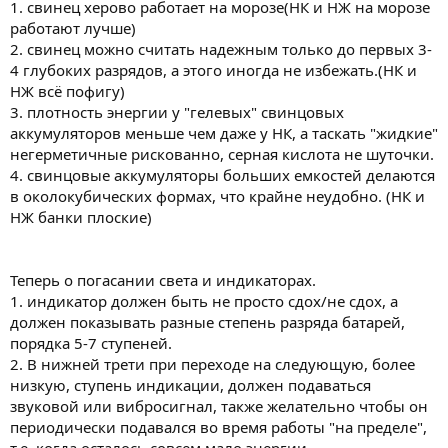
1. свинец херово работает на морозе(НК и НЖ на морозе
работают лучше)
2. свинец можно считать надежным только до первых 3-
4 глубоких разрядов, а этого иногда не избежать.(НК и
НЖ всё пофигу)
3. плотность энергии у "гелевых" свинцовых
аккумуляторов меньше чем даже у НК, а таскать "жидкие"
негерметичные рискованно, серная кислота не шуточки.
4. свинцовые аккумуляторы больших емкостей делаются
в околокубических формах, что крайне неудобно. (НК и
НЖ банки плоские)
Теперь о погасании света и индикаторах.
1. индикатор должен быть не просто сдох/не сдох, а
должен показывать разные степень разряда батарей,
порядка 5-7 ступеней.
2. В нижней трети при переходе на следующую, более
низкую, ступень индикации, должен подаваться
звуковой или вибросигнал, также желательно чтобы он
периодически подавался во время работы "на пределе",