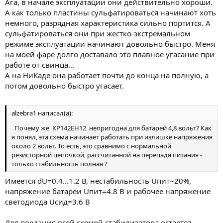
Ага, в начале эксплуатации они действительно хороши.
этому недостатку в гораздо меньшей степени, что является
А как только пластины сульфатироваться начинают хоть
одной из причин
немного, разрядная характеристика сильно портится. А
использования их в бортовых системах летательных
сульфатироваться они при жестко-экстремальном
аппаратов, несмотря на
режиме эксплуатации начинают довольно быстро. Меня
большую относительную массу..."
на моей фаре долго доставало это плавное угасание при
работе от свинца...
А на НиКаде она работает почти до конца на полную, а
потом довольно быстро угасает.
alzebra1 написал(а):
Почему же КР142ЕН12 непригодна для батарей 4,8 вольт? Как
я понял, эта схема начинает работать при излишке напряжения
около 2 вольт. То есть, это сравнимо с нормальной
резисторной цепочкой, рассчитанной на перепадя питания -
только стабильность полная ?
Имеется dU=0.4...1.2 В, нестабильность Uпит~20%,
напряжение батареи Uпит=4.8 В и рабочее напряжение
светодиода Uсид=3.6 В
Для поедания всей схемой стабилизатора остается