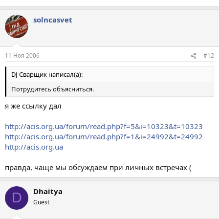
solncasvet
11 Ноя 2006
#12
DJ Сварщик написал(а):
Потрудитесь объясниться.
я же ссылку дал
http://acis.org.ua/forum/read.php?f=5&i=10323&t=10323
http://acis.org.ua/forum/read.php?f=1&i=24992&t=24992
http://acis.org.ua
правда, чаще мы обсуждаем при личных встречах (
Dhaitya
D
Guest