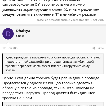
самовозбуждение ОУ, вероятность чего можно
уменьшить экранирующим слоем. Удачным решением
следует отметить включение ПТ в линейном режиме.
Последнее редактирование модератором:
16 Авг 2016
Dhaitya
D
Guest
12 Ноя 2006
#14
идею пропустить паралельно жилам провода тросик, считаюю
недостаточной защитой: при определённых изгибах такой
тросик "передаст" часть механической нагрузки самому
жилам.
Верно. Если длина тросика будет равна длине провода.
Предлагается у одного из концов тросика сделать С-
образную петлю из провода, так на него никогда не
передасться нагрузка. Провод должен быть длиннее
тросика на 3-5см.
К тому же в таком случае провд практически не защищён от