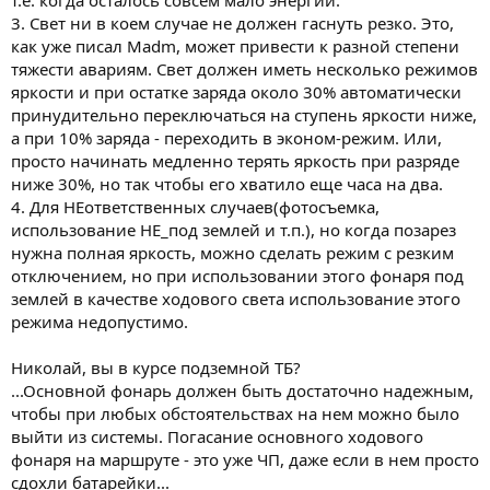
т.е. когда осталось совсем мало энергии.
3. Свет ни в коем случае не должен гаснуть резко. Это,
как уже писал Madm, может привести к разной степени
тяжести авариям. Свет должен иметь несколько режимов
яркости и при остатке заряда около 30% автоматически
принудительно переключаться на ступень яркости ниже,
а при 10% заряда - переходить в эконом-режим. Или,
просто начинать медленно терять яркость при разряде
ниже 30%, но так чтобы его хватило еще часа на два.
4. Для НЕответственных случаев(фотосъемка,
использование НЕ_под землей и т.п.), но когда позарез
нужна полная яркость, можно сделать режим с резким
отключением, но при использовании этого фонаря под
землей в качестве ходового света использование этого
режима недопустимо.
Николай, вы в курсе подземной ТБ?
...Основной фонарь должен быть достаточно надежным,
чтобы при любых обстоятельствах на нем можно было
выйти из системы. Погасание основного ходового
фонаря на маршруте - это уже ЧП, даже если в нем просто
сдохли батарейки...