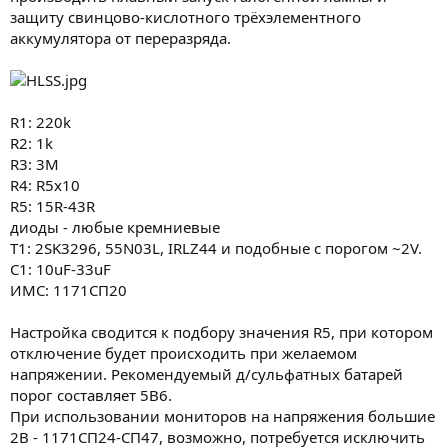
защиту свинцово-кислотного трёхэлементного
аккумулятора от переразряда.
R1: 220k
R2: 1k
R3: 3M
R4: R5x10
R5: 15R-43R
диоды - любые кремниевые
Т1: 2SK3296, 55N03L, IRLZ44 и подобные с порогом ~2V.
C1: 10uF-33uF
ИМС: 1171СП20
Настройка сводится к подбору значения R5, при котором
отключение будет происходить при желаемом
напряжении. Рекомендуемый д/сульфатных батарей
порог составляет 5В6.
При использовании мониторов на напряжения большие
2В - 1171СП24-СП47, возможно, потребуется исключить