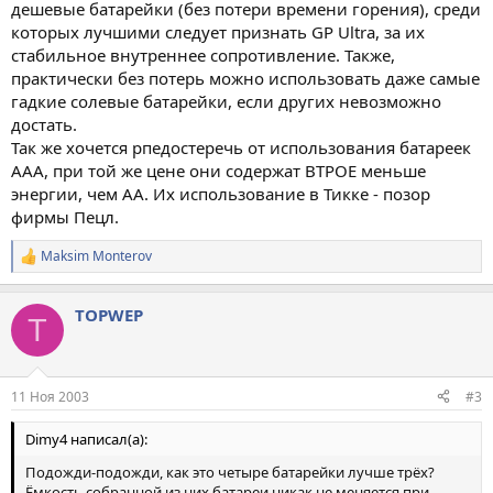
дешевые батарейки (без потери времени горения), среди
которых лучшими следует признать GP Ultra, за их
стабильное внутреннее сопротивление. Также,
практически без потерь можно использовать даже самые
гадкие солевые батарейки, если других невозможно
достать.
Так же хочется рпедостеречь от использования батареек
ААА, при той же цене они содержат ВТРОЕ меньше
энергии, чем АА. Их использование в Тикке - позор
фирмы Пецл.
Maksim Monterov
Р
е
а
TOPWEP
к
T
ц
и
и
:
11 Ноя 2003
#3
Dimy4 написал(а):
Подожди-подожди, как это четыре батарейки лучше трёх?
Ёмкость собранной из них батареи никак не меняется при