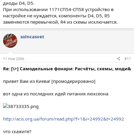
диоды D4, D5.
При использовании 1171СП54-СП58 устройство в
настройке не нуждается, компоненты D4, D5, R5
заменяются перемычкой, R4 из схемы исключается.
solncasvet
11 Ноя 2006
#11
Re: [\>] Самодельные фонари: Расчёты, схемы, моди&
привет Вам из Киева! [промодерировано]
вот одна из последних идей питания люксеона
http://acis.org.ua/forum/read.php?f=1&i=24992&t=24992
что скажите?