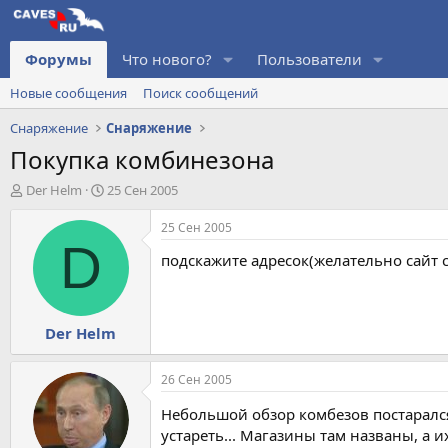
Форумы
Что нового?
Пользователи
Новые сообщения
Поиск сообщений
Снаряжение
Снаряжение
Покупка комбинезона
А
Д
Der Helm
25 Сен 2005
в
а
т
т
25 Сен 2005
о
а
D
подскажите адресок(желательно сайт
р
н
т
а
е
ч
м
а
Der Helm
ы
л
а
26 Сен 2005
Небольшой обзор комбезов постарался
устареть... Магазины там названы, а 