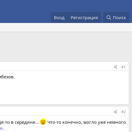
Вход
Регистрация
Поиск
#1
мбезов.
#2
де-то в середине...
Что-то конечно, могло уже немного
tm
.