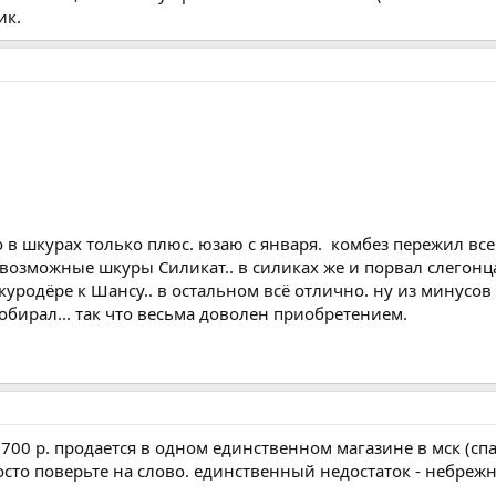
ик.
что в шкурах только плюс. юзаю с января. комбез пережил в
озможные шкуры Силикат.. в силиках же и порвал слегонц
куродёре к Шансу.. в остальном всё отлично. ну из минусо
обирал... так что весьма доволен приобретением.
700 р. продается в одном единственном магазине в мск (сп
осто поверьте на слово. единственный недостаток - небреж