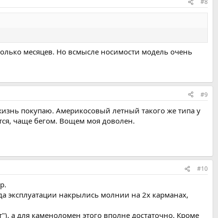
#8
сколько месяцев. Но всмысле носимости модель очень
#9
сю жизнь покупаю. Америкосовый летный такого же типа у
ится, чаще бегом. Вощем моя доволен.
#10
р.
а эксплуатации накрылись молнии на 2х карманах,
"), а для каменоломен этого вполне достаточно. Кроме