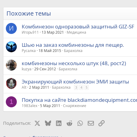
Похожие темы
Комбинезон одноразовый защитный GIZ-SF
И
Игорь911
13 Мар 2021
Медицина
Шью на заказ комбинезоны для пещер.
Русалка
18 Май 2015
Барахолка
комбинезоны несколько штук (48, рост2)
kuzya
29 Сен 2012
Барахолка
Экранирующий комбинезон ЭМИ защиты
Alt
2 Мар 2011
Барахолка
3
4
5
Покупка на сайте blackdiamondequipment.co
1
1983alеx
5 Мар 2011
Снаряжение
X
Bluesky
LinkedIn
Reddit
WhatsApp
Электронная почт
Ссылка
Поделиться: