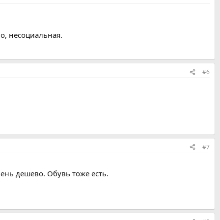
но, несоциальная.
#6
#7
чень дешево. Обувь тоже есть.