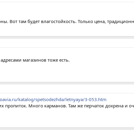
оны. Вот там будет влагостойкость. Только цена, традицион
с адресами магазинов тоже есть.
oavia.ru/katalog/spetsodezhda/letnyaya/3-053.htm
яких пропиток. Много карманов. Там же перчаток дохрена и о