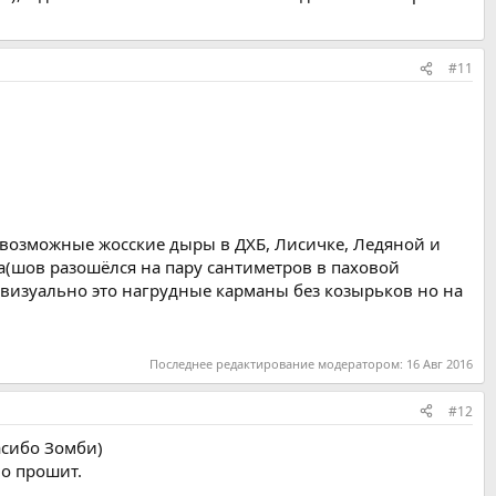
#11
севозможные жосские дыры в ДХБ, Лисичке, Ледяной и
а(шов разошёлся на пару сантиметров в паховой
в визуально это нагрудные карманы без козырьков но на
Последнее редактирование модератором:
16 Авг 2016
#12
асибо Зомби)
но прошит.