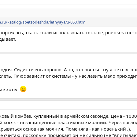
a.ru/katalog/spetsodezhda/letnyaya/3-053.htm
спортилась, ткань стали использовать тоньше, рвется за не
дывает.
годня. Сидит очень хорошо. А то, что рвется - ну я не н в
леть. Плюс зависит от системы - у нас лазить мало приход
кие хотел
овый комбез, купленный в армейском секонде. Цена - 1000
й косяк - незащищенные пластиковые молнии. Через поглод
акрываться основная молния. Поменяла - как новенький ,).
 считаю, поскольку промокает он не сильно (не "впитывает