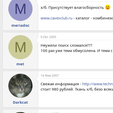
M
х/б. Присутствует влагосборность
www.cavexclub.ru
- каталог - комбинез
meriadoc
9 Окт 2005
M
Неужели поиск сломался???
100 раз уже тема обмусолена. И тема 
met
14 Фев 2007
Свежая информация -
http://www.techn
стоит 980 рублей. Ткань х/б, безо вс
Darkcat