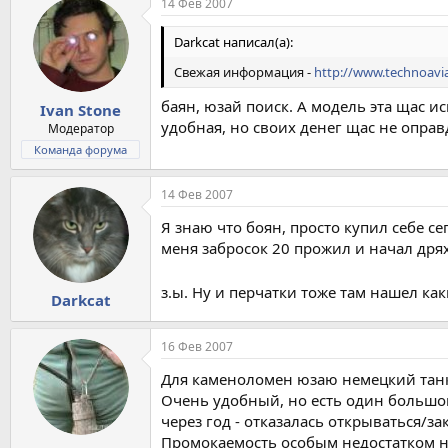
14 Фев 2007
Darkcat написал(а):
Свежая информация -
http://www.technoavi
баян, юзай поиск. А модель эта щас и
Ivan Stone
удобная, но своих денег щас не оправ
Модератор
Команда форума
14 Фев 2007
Я знаю что боян, просто купил себе се
меня забросок 20 прожил и начал дрях
з.ы. Ну и перчатки тоже там нашел ка
Darkcat
16 Фев 2007
Для каменоломен юзаю немецкий танк
Очень удобный, но есть один большо
через год - отказалась открываться/з
Промокаемость особым недостатком не