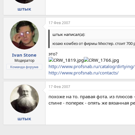
штык
17 Фев 2007
штык написал(а):
юзаю комбез от фирмы Мюстер. стоит 700 р
это?
Ivan Stone
Модератор
http://www.profsnab.ru/catalog/dirtyi
Команда форума
http://www.profsnab.ru/contacts/
17 Фев 2007
похоже на то. правая фота. из плюсов 
спине - поперек - опять же вязанная
штык