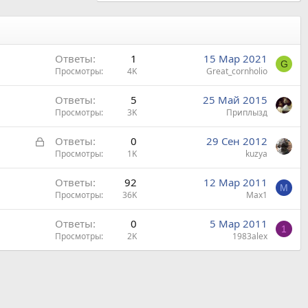
Ответы
1
15 Мар 2021
G
Просмотры
4K
Great_cornholio
Ответы
5
25 Май 2015
Просмотры
3K
Приплызд
З
Ответы
0
29 Сен 2012
а
Просмотры
1K
kuzya
к
Ответы
92
12 Мар 2011
р
M
Просмотры
36K
Max1
ы
т
Ответы
0
5 Мар 2011
а
1
Просмотры
2K
1983alеx