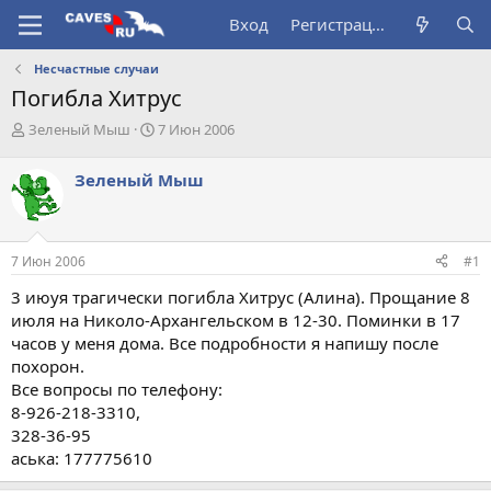
Вход
Регистрация
Несчастные случаи
Погибла Хитрус
А
Д
Зеленый Мыш
7 Июн 2006
в
а
т
т
Зеленый Мыш
о
а
р
н
т
а
е
ч
7 Июн 2006
#1
м
а
ы
л
3 июyя трагически погибла Хитрус (Алина). Прощание 8
а
июля на Николо-Архангельском в 12-30. Поминки в 17
часов у меня дома. Все подробности я напишу после
похорон.
Все вопросы по телефону:
8-926-218-3310,
328-36-95
аська: 177775610