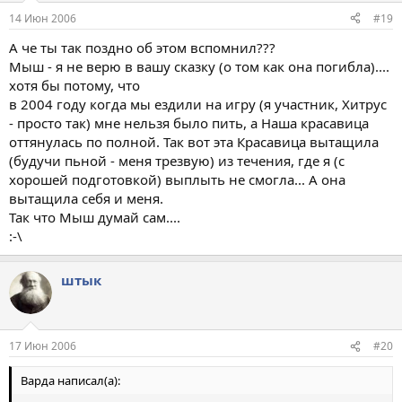
14 Июн 2006
#19
А че ты так поздно об этом вспомнил???
Мыш - я не верю в вашу сказку (о том как она погибла)....
хотя бы потому, что
в 2004 году когда мы ездили на игру (я участник, Хитрус
- просто так) мне нельзя было пить, а Наша красавица
оттянулась по полной. Так вот эта Красавица вытащила
(будучи пьной - меня трезвую) из течения, где я (с
хорошей подготовкой) выплыть не смогла... А она
вытащила себя и меня.
Так что Мыш думай сам....
:-\
штык
17 Июн 2006
#20
Варда написал(а):