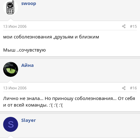
swoop
13 Июн 2006
#15
мои соболезнования ,друзьям и близким
Мыш ..сочувствую
Айна
13 Июн 2006
#16
Лично не знала... Но приношу соболезнования... От себя
и от всей команды. :'( :'( :'(
Slayer
S