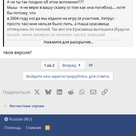
А че ты так поздно об этом вспомнил???
Мыш - я не верю в вашу сказку (о том как она погибла).... хотя
бы потому, что
в 2004 году когда мы ездили на игру (я участник, Хитрус -
просто так) мне нельзя было пить, а Наша красавица
оттянулась по полной. Так вот эта Красавица вытащила (будучи
пьной - меня трезвую) из течения, где я (с хорошей
подготовкой) выплыть не смогла... А она вытащила себя и
Нажмите для раскрытия...
меня.
Так что Мыш думай сам....
твоя версия?
:-\
Last
1 из 2
Вперёд
Войдите или зарегистрируйтесь для ответа.
X
Bluesky
LinkedIn
Reddit
WhatsApp
Электронная поч
Ссылка
Поделиться:
Несчастные случаи
Russian (RU)
Помощь
Главная
R
S
S