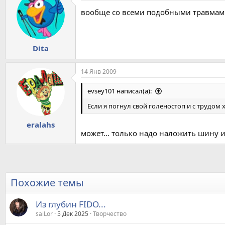
вообще со всеми подобными травмами
Dita
14 Янв 2009
evsey101 написал(а):
Если я погнул свой голеностоп и с трудом 
eralahs
может... только надо наложить шину ил
Похожие темы
Из глубин FIDO...
saiLor
5 Дек 2025
Творчество