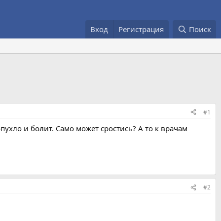
Вход
Регистрация
Поиск
#1
опухло и болит. Само может сростись? А то к врачам
#2