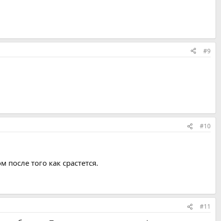
#9
#10
 после того как срастется.
#11