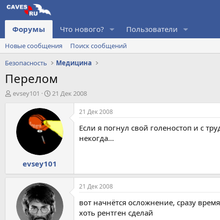
Форумы
Что нового?
Пользователи
Новые сообщения
Поиск сообщений
Безопасность
Медицина
Перелом
А
Д
evsey101
21 Дек 2008
в
а
т
т
21 Дек 2008
о
а
Если я погнул свой голеностоп и с тру
р
н
т
а
некогда...
е
ч
м
а
evsey101
ы
л
а
21 Дек 2008
вот начнётся осложнение, сразу время
хоть рентген сделай