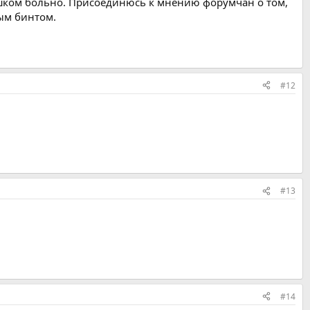
лишком больно. Присоединюсь к мнению форумчан о том,
ным бинтом.
#12
#13
#14