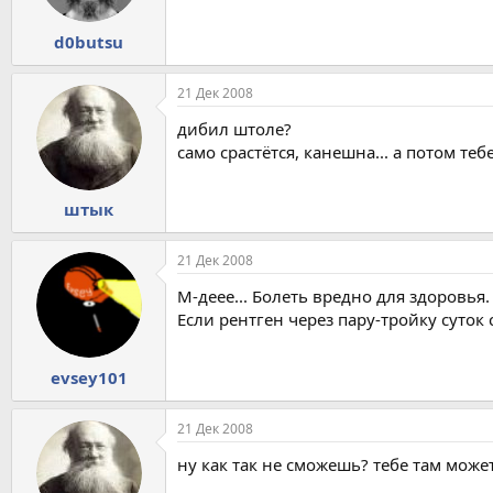
d0butsu
21 Дек 2008
дибил штоле?
само срастётся, канешна... а потом теб
штык
21 Дек 2008
М-деее... Болеть вредно для здоровья.
Если рентген через пару-тройку суток 
evsey101
21 Дек 2008
ну как так не сможешь? тебе там может