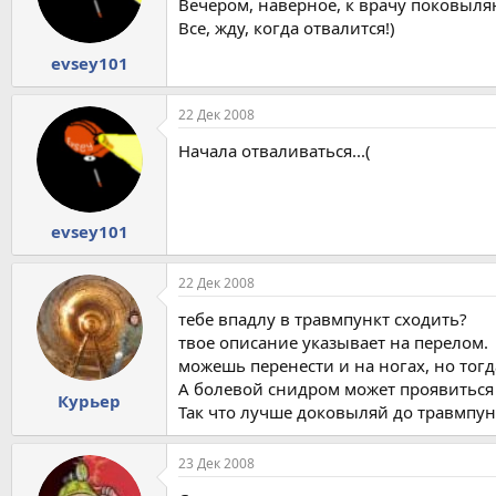
Вечером, наверное, к врачу поковыля
Все, жду, когда отвалится!)
evsey101
22 Дек 2008
Начала отваливаться...(
evsey101
22 Дек 2008
тебе впадлу в травмпункт сходить?
твое описание указывает на перелом.
можешь перенести и на ногах, но тогд
А болевой снидром может проявиться 
Курьер
Так что лучше доковыляй до травмпун
23 Дек 2008