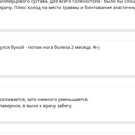
алоберцового сустава. Для всего голеностопа - было бы с
 врачу. Плюс холод на место травмы и бинтование эластич
улся бухой - потом нога болела 2 месяца. %-)
усиливается, зато немного уменьшается.
аверное, в выхи к врачу забегу.