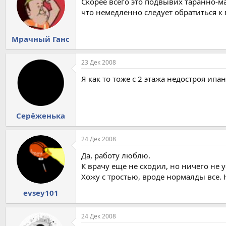
Скорее всего это подвывих таранно-м
что немедленно следует обратиться к
Мрачный Ганс
23 Дек 2008
Я как то тоже с 2 этажа недостроя ипан
Серёженька
24 Дек 2008
Да, работу люблю.
К врачу еще не сходил, но ничего не 
Хожу с тростью, вроде нормалды все. Н
evsey101
24 Дек 2008