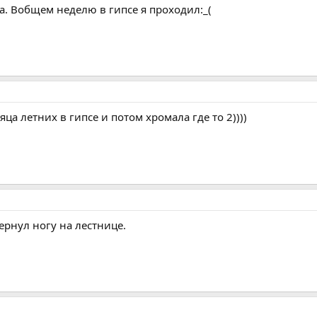
а. Вобщем неделю в гипсе я проходил:_(
яца летних в гипсе и потом хромала где то 2))))
ернул ногу на лестнице.