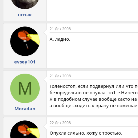
штык
21 Дек 2008
А, ладно.
evsey101
21 Дек 2008
M
Голеностоп, если подвернул или что 
безпредельно не опухла- то1-е.Ничего
Я в подобном случае вообще както на
а вообще сходить к врачу не помешает.
Moradan
22 Дек 2008
Опухла сильно, хожу с тростью.