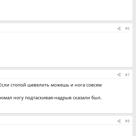
#6
#7
 Если стопой шевелить можешь и нога совсем
ромал ногу подтаскивая-надрыв сказали был.
#8