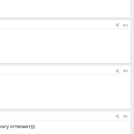
#3
#4
#5
ногу оттяпают)))