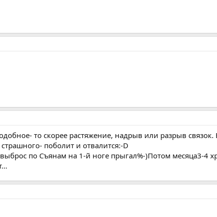
подобное- то скорее растяжение, надрыв или разрыв связок.
 страшного- поболит и отвалится:-D
 выброс по Съянам на 1-й ноге прыгал%-)Потом месяца3-4 х
..