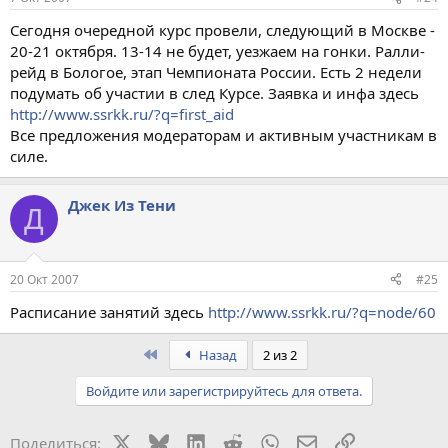
Сегодня очередной курс провели, следующий в Москве -
20-21 октября. 13-14 не будет, уезжаем на гонки. Ралли-
рейд в Бологое, этап Чемпионата России. Есть 2 недели
подумать об участии в след Курсе. Заявка и инфа здесь
http://www.ssrkk.ru/?q=first_aid
Все предложения модераторам и активным участникам в
силе.
Джек Из Тени
Д
20 Окт 2007
#25
Расписание занятий здесь
http://www.ssrkk.ru/?q=node/60
First
Назад
2 из 2
Войдите или зарегистрируйтесь для ответа.
X
Bluesky
LinkedIn
Reddit
WhatsApp
Электронная поч
Ссылка
Поделиться: