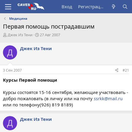
Вход
Регистрация
Медицина
Первая помощь пострадавшим
А
Д
Джек Из Тени
27 Авг 2007
в
а
т
т
Джек Из Тени
Д
о
а
р
н
т
а
е
ч
3 Сен 2007
#21
м
а
ы
л
Курсы Первой помощи
а
Курсы состоятся 15-16 сентября, желающие участвовать -
добро пожаловать (в личку или на почту
ssrkk@mail.ru
или по телефону(926) 819 8189)
Джек Из Тени
Д