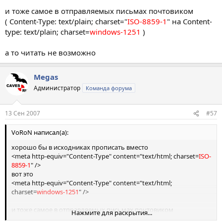
и тоже самое в отправляемых письмах почтовиком
( Content-Type: text/plain; charset="
ISO-8859-1
" на Content-
type: text/plain; charset=
windows-1251
)
а то читать не возможно
Megas
Администратор
Команда форума
13 Сен 2007
#57
VоRoN написал(а):
хорошо бы в исходниках прописать вместо
<meta http-equiv="Content-Type" content="text/html; charset=
ISO-
8859-1
" />
вот это
<meta http-equiv="Content-Type" content="text/html;
charset=
windows-1251
" />
и тоже самое в отправляемых письмах почтовиком
Нажмите для раскрытия...
( Content-Type: text/plain; charset="
ISO-8859-1
" на Content-type: