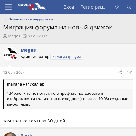
Вход
Регистрация
Техническая поддержка
Миграция форума на новый движок
А
Д
Megas
8 Сен 2007
в
а
т
т
Megas
о
а
Администратор
Команда форума
р
н
т
а
е
ч
12 Сен 2007
#41
м
а
ы
л
manana написал(а):
а
1.Может что не понял, но в профиле пользователя
отображаются только три последние (не ранее 19.08) созданые
мною темы.
там только темы за 30 дней
Yarik