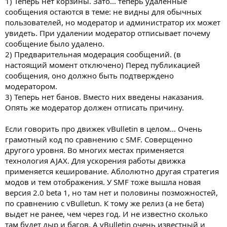
1) Теперь нет корзины. Зато... теперь удаленные
сообщения остаются в теме: не видны для обычных
пользователей, но модератор и администратор их может
увидеть. При удалении модератор отписывает почему
сообщение было удалено.
2) Предварительная модерация сообщений. (в
настоящий момент отключено) Перед публикацией
сообщения, оно должно быть подтверждено
модератором.
3) Теперь нет банов. Вместо них введены наказания.
Опять же модератор должен отписать причину.
Если говорить про движек vBulletin в целом... Очень
грамотный код по сравнению с SMF. Соверщенно
другого уровня. Во многих местах применяется
технология AJAХ. Для ускорения работы движка
применяется кеширование. Аблолютно другая стратегия
модов и тем отображения. У SMF тоже вышла новая
версия 2.0 beta 1, но там нет и половины позможностей,
по сравнению c vBulletun. К тому же релиз (а не бета)
выдет не ранее, чем через год. И не известно сколько
там будет дыр и багов. А vBulletin очень известный и