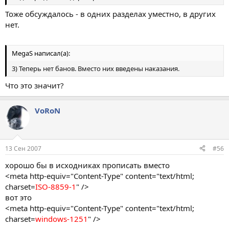
Тоже обсуждалось - в одних разделах уместно, в других
нет.
MegaS написал(а):
3) Теперь нет банов. Вместо них введены наказания.
Что это значит?
VoRoN
13 Сен 2007
#56
хорошо бы в исходниках прописать вместо
<meta http-equiv="Content-Type" content="text/html;
charset=
ISO-8859-1
" />
вот это
<meta http-equiv="Content-Type" content="text/html;
charset=
windows-1251
" />