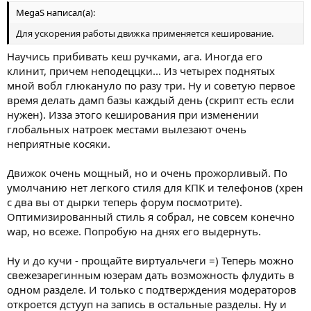
MegaS написал(а):
Для ускорения работы движка применяется кеширование.
Научись прибивать кеш ручками, ага. Иногда его
клинит, причем неподеццки... Из четырех поднятых
мной вобл глюкануло по разу три. Ну и советую первое
время делать дамп базы каждый день (скрипт есть если
нужен). Изза этого кеширования при изменении
глобальных натроек местами вылезают очень
неприятные косяки.
Движок очень мощный, но и очень прожорливый. По
умолчанию нет легкого стиля для КПК и телефонов (хрен
с два вы от дырки теперь форум посмотрите).
Оптимизированный стиль я собрал, не совсем конечно
wap, но всеже. Попробую на днях его выдернуть.
Ну и до кучи - прощайте виртуальчеги =) Теперь можно
свежезарегинным юзерам дать возможность флудить в
одном разделе. И только с подтверждения модераторов
откроется дстууп на запись в остальные разделы. Ну и