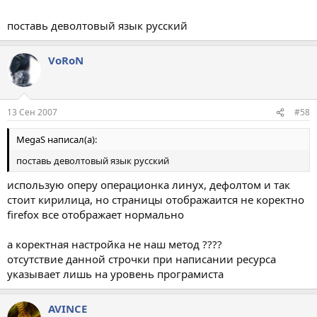
text/plain; charset=
windows-1251
)
поставь деволтовый язык русский
а то читать не возможно
VoRoN
13 Сен 2007
#58
MegaS написал(а):
поставь деволтовый язык русский
использую оперу операционка линух, дефолтом и так
стоит кирилица, но страницы отображаится не коректно
firefox все отображает нормально
а коректная настройка не наш метод ????
отсутствие данной строчки при написании ресурса
указывает лишь на уровень програмиста
AVINCE