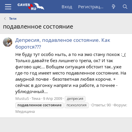
Вход
Регистрация
Теги
подавленное состояние
Депресия, подавленое состояние. Как
боротся???
Не буду тут особо ныть, а то на эмо стану похож :_(
Только давайте без лишнего трепа, ок? И так
фигово щяс... Вобщем ситуация обстоит так..уже
где-то год имеет место подавленное состояние. На
амурной почве - безответная любвя короче. +
сейчас в догонку напряги на работе, а точнее -
ублюдочный...
MustuS
Тема
9 Апр 2009
депресия
Ответы: 90
Форум:
подавленное
состояние
психология
Медицина