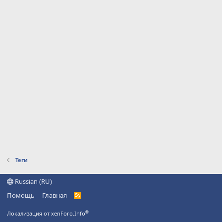
Теги
Russian (RU)
Помощь
Главная
R
S
S
®
Локализация от xenForo.Info