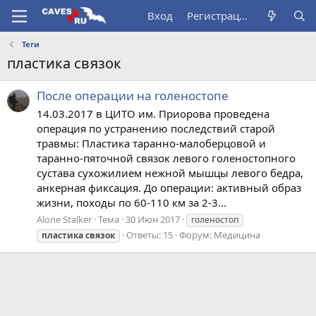
Вход
Регистрация
Теги
пластика связок
После операции на голеностопе
14.03.2017 в ЦИТО им. Приорова проведена
операция по устранению последствий старой
травмы: Пластика таранно-малоберцовой и
таранно-пяточной связок левого голеностопного
сустава сухожилием нежной мышцы левого бедра,
анкерная фиксация. До операции: активный образ
жизни, походы по 60-110 км за 2-3...
Alone Stalker
Тема
30 Июн 2017
голеностоп
Ответы: 15
Форум:
Медицина
пластика
связок