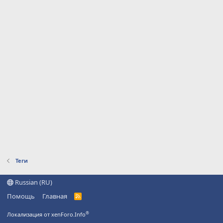
Теги
Russian (RU)
Помощь
Главная
R
S
S
®
Локализация от xenForo.Info