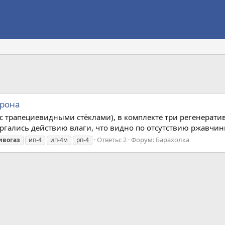
трона
трапециевидными стёклами), в комплекте три регенеративн
ергались действию влаги, что видно по отсутствию ржавчин
Ответы: 2
Форум:
Барахолка
ивогаз
ип-4
ип-4м
рп-4