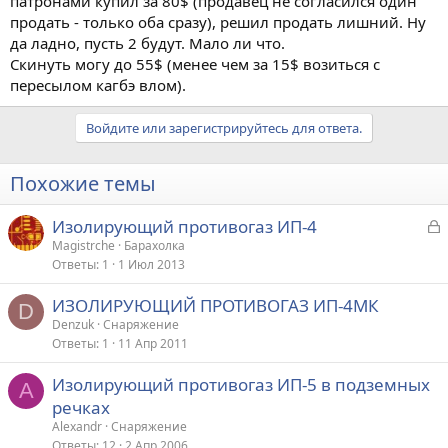
патронами купил за 80$ (продавец не согласился один
продать - только оба сразу), решил продать лишний. Ну
да ладно, пусть 2 будут. Мало ли что.
Скинуть могу до 55$ (менее чем за 15$ возиться с
пересылом кагбэ влом).
Войдите или зарегистрируйтесь для ответа.
Похожие темы
З
Изолирующий противогаз ИП-4
а
Magistrche
Барахолка
Ответы
1
1 Июл 2013
к
р
ИЗОЛИРУЮЩИЙ ПРОТИВОГАЗ ИП-4МК
D
Denzuk
Снаряжение
т
Ответы
1
11 Апр 2011
а
Изолирующий противогаз ИП-5 в подземных
A
речках
Alexandr
Снаряжение
Ответы
12
2 Апр 2006