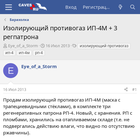
Вход
Регистрация
Барахолка
Изолирующий противогаз ИП-4М + 3
регпатрона
А
Д
Т
Eye_of_a_Storm
16 Июл 2013
изолирующий противогаз
в
а
е
ип-4
ип-4м
рп-4
т
т
г
о
а
и
Eye_of_a_Storm
р
н
E
т
а
е
ч
м
а
16 Июл 2013
#1
ы
л
а
Продам изолирующий противогаз ИП-4М (маска с
трапециевидными стёклами), в комплекте три
регенеративных патрона РП-4. Новый, с хранения. РП с
пломбами, хранились на отапливаемом складе (т.е. не
подвергались действию влаги, что видно по отсутствию
ржавчины).