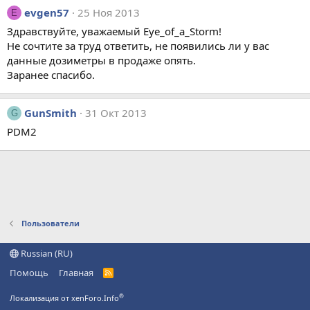
evgen57
25 Ноя 2013
E
Здравствуйте, уважаемый Eye_of_a_Storm!
Не сочтите за труд ответить, не появились ли у вас
данные дозиметры в продаже опять.
Заранее спасибо.
GunSmith
31 Окт 2013
G
PDM2
Пользователи
Russian (RU)
Помощь
Главная
R
S
S
®
Локализация от xenForo.Info