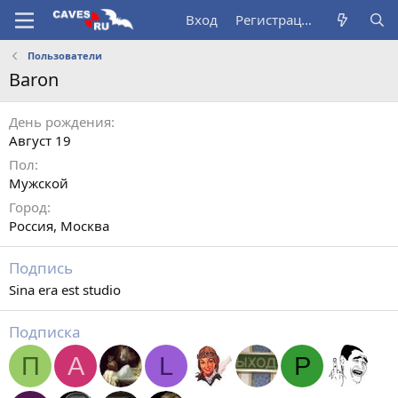
Вход
Регистрация
Пользователи
Baron
День рождения
Август 19
Пол
Мужской
Город
Россия, Москва
Подпись
Sina era est studio
Подписка
П
A
L
P