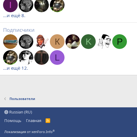
I
...и ещё 8.
Подписчики
К
K
P
L
...и ещё 12.
Пользователи
Russian (RU)
Помощь
Главная
R
S
S
®
Локализация от xenForo.Info