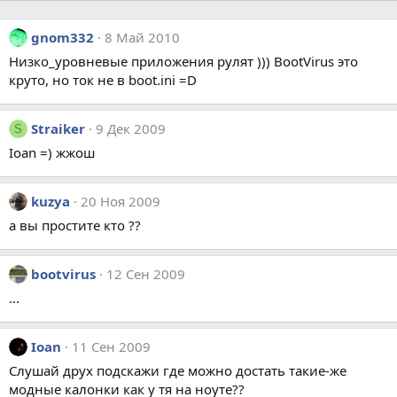
gnom332
8 Май 2010
Низко_уровневые приложения рулят ))) BootVirus это
круто, но ток не в boot.ini =D
Straiker
9 Дек 2009
S
Ioan =) жжош
kuzya
20 Ноя 2009
а вы простите кто ??
bootvirus
12 Сен 2009
...
Ioan
11 Сен 2009
Слушай друх подскажи где можно достать такие-же
модные калонки как у тя на ноуте??