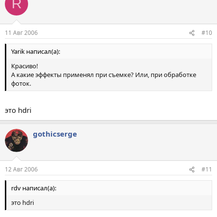
R
11 Авг 2006
#10
Yarik написал(а):
Красиво!
А какие эффекты применял при съемке? Или, при обработке
фоток.
это hdri
gothicserge
12 Авг 2006
#11
rdv написал(а):
это hdri