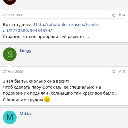
27 Ноя 2006
#14
Вот это да-а-а!!!
http://photofile.ru/users/hands-
off/2270880/39484834
/
Странно, что не прибрали сей раритет ...
Sergy
S
27 Ноя 2006
#15
Знал бы ты, сколько она весит!
Чтоб сделать пару фоток мы ее специально на
подоконник подняли (солнышко там красивое было).
С большим трудом
Mitia
M