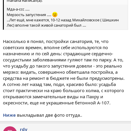
manana написал(а):
Мда-а-ссс .....
Мерзость запустения .....
...Лет ещё, мне кажется, 10-12 назад Михайловское ( Шишкин
Лес) вполне такой живой санаторий был ....
Насколько я понял, постройки санатория, те, что
советских времен, вполне себе используются по
назначению и по сей день: страдающие сердечно-
сосудистыми заболеваниями гуляют там по парку. А то,
что усадьбу до такого запустения довели - это реально
мерзко: видать, совершенно обветшала постройка, а
средства на ремонт в бюджете не были предусмотрены.
А сотню лет назад там, поди, красиво было: усадьба
стоит практически на краю большого холма, с которого
открываются замечательные виды на Пахру и
окресности, еще не украшенные бетонной А-107.
Ниже
выкладывал две фото оттуда..
rdv