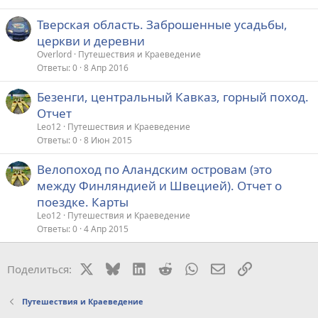
Тверская область. Заброшенные усадьбы,
церкви и деревни
Overlord
Путешествия и Краеведение
Ответы
0
8 Апр 2016
Безенги, центральный Кавказ, горный поход.
Отчет
Leo12
Путешествия и Краеведение
Ответы
0
8 Июн 2015
Велопоход по Аландским островам (это
между Финляндией и Швецией). Отчет о
поездке. Карты
Leo12
Путешествия и Краеведение
Ответы
0
4 Апр 2015
X
Bluesky
LinkedIn
Reddit
WhatsApp
Электронная поч
Ссылка
Поделиться:
Путешествия и Краеведение