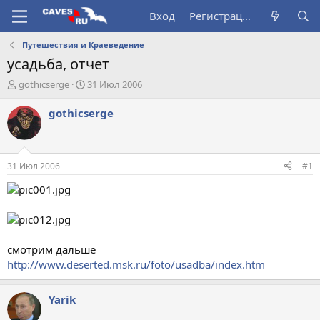
Вход
Регистрация
Путешествия и Краеведение
усадьба, отчет
А
Д
gothicserge
31 Июл 2006
в
а
т
т
gothicserge
о
а
р
н
т
а
е
ч
31 Июл 2006
#1
м
а
ы
л
а
смотрим дальше
http://www.deserted.msk.ru/foto/usadba/index.htm
Yarik