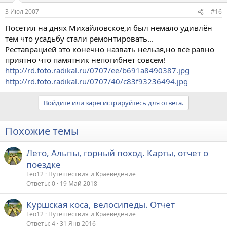
3 Июл 2007
#16
Посетил на днях Михайловское,и был немало удивлён
тем что усадьбу стали ремонтировать...
Реставрацией это конечно назвать нельзя,но всё равно
приятно что памятник непогибнет совсем!
http://rd.foto.radikal.ru/0707/ee/b691a8490387.jpg
http://rd.foto.radikal.ru/0707/40/c83f93236494.jpg
Войдите или зарегистрируйтесь для ответа.
Похожие темы
Лето, Альпы, горный поход. Карты, отчет о
поездке
Leo12
Путешествия и Краеведение
Ответы
0
19 Май 2018
Куршская коса, велосипеды. Отчет
Leo12
Путешествия и Краеведение
Ответы
4
31 Янв 2016