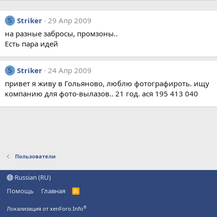
Striker
29 Апр 2009
S
на разные забросы, промзоны..
Есть пара идей
Striker
24 Апр 2009
S
привет я живу в Гольяново, люблю фотографироть. ищу
компанию для фото-вылазов.. 21 год. ася 195 413 040
Пользователи
Russian (RU)
Помощь
Главная
R
S
S
®
Локализация от xenForo.Info