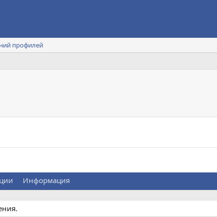
ний профилей
ции
Информация
ения.