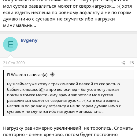
мол сустав развалиться может от сверхнагрузок... :-( хотя
если ездить неспеша по ровному асфальту а не по горам
думаю ничо с суставом не случится ибо нагрузки
минимальны..
Evgeny
E
21 Сен 2009
#5
El Wizardo написал(а):
ну я сейчас уже хожу с треккинговой палкой со скоростью
бабки с клюшкой))) а про велосипед - Богусов ногу ломал
почти в томже месте - ему врачи запретили мол сустав
развалиться может от сверхнагрузок... :-( хотя если ездить
неспеша по ровному асфальту а не по горам думаю ничо с
суставом не случится ибо нагрузки минимальны..
Нагрузку равномерно увеличивай, не торопись. Сломать
повторно - очень хреново, потом будет постоянно