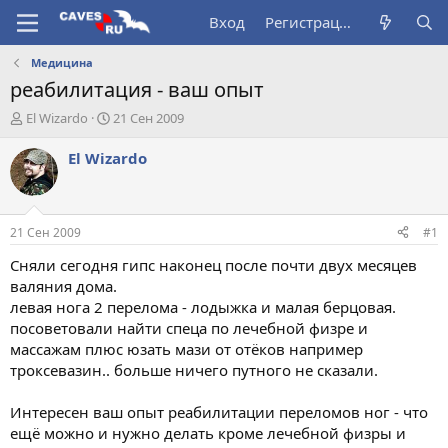
Вход
Регистрация
Медицина
реабилитация - ваш опыт
А
Д
El Wizardo
21 Сен 2009
в
а
т
т
El Wizardo
о
а
р
н
т
а
е
ч
21 Сен 2009
#1
м
а
ы
л
Сняли сегодня гипс наконец после почти двух месяцев
а
валяния дома.
левая нога 2 перелома - лодыжка и малая берцовая.
посоветовали найти спеца по лечебной физре и
массажам плюс юзать мази от отёков например
троксевазин.. больше ничего путного не сказали.
Интересен ваш опыт реабилитации переломов ног - что
ещё можно и нужно делать кроме лечебной физры и