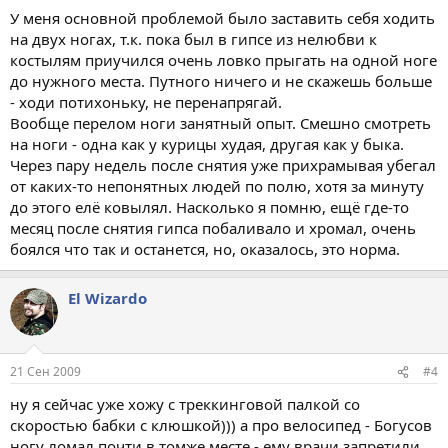
У меня основной проблемой было заставить себя ходить
на двух ногах, т.к. пока был в гипсе из нелюбви к
костылям приучился очень ловко прыгать на одной ноге
до нужного места. Путного ничего и не скажешь больше
- ходи потихоньку, не перенапрягай.
Вообще перелом ноги занятный опыт. Смешно смотреть
на ноги - одна как у курицы худая, другая как у быка.
Через пару недель после снятия уже прихрамывая убегал
от каких-то непонятных людей по полю, хотя за минуту
до этого елё ковылял. Насколько я помню, ещё где-то
месяц после снятия гипса побаливало и хромал, очень
боялся что так и останется, но, оказалось, это норма.
El Wizardo
21 Сен 2009
#4
ну я сейчас уже хожу с треккинговой палкой со
скоростью бабки с клюшкой))) а про велосипед - Богусов
ногу ломал почти в томже месте - ему врачи запретили