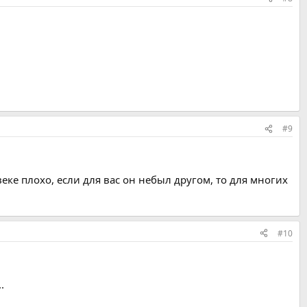
#9
веке плохо, если для вас он небыл другом, то для многих
#10
.