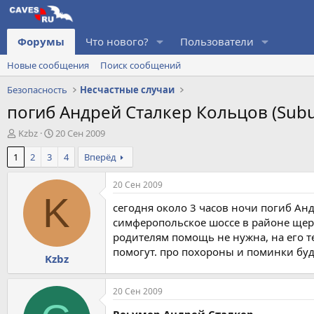
Форумы
Что нового?
Пользователи
Новые сообщения
Поиск сообщений
Безопасность
Несчастные случаи
погиб Андрей Сталкер Кольцов (Sub
А
Д
Kzbz
20 Сен 2009
в
а
1
2
3
4
Вперёд
т
т
о
а
р
н
20 Сен 2009
т
а
K
сегодня около 3 часов ночи погиб Анд
е
ч
м
а
симферопольское шоссе в районе ще
ы
л
родителям помощь не нужна, на его т
а
помогут. про похороны и поминки буд
Kzbz
20 Сен 2009