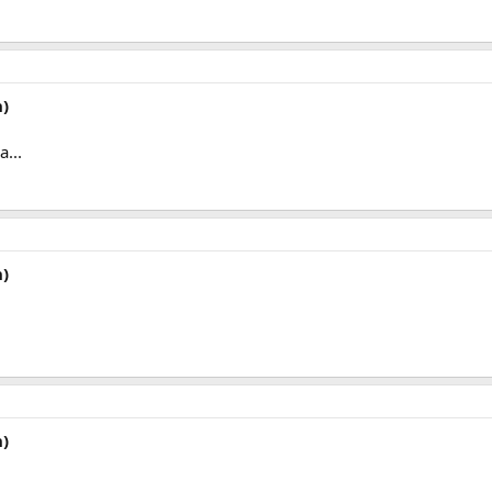
)
...
)
)