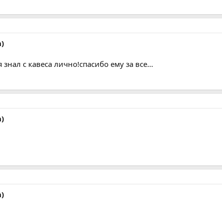
)
знал с кавеса лично!спасибо ему за все...
)
)