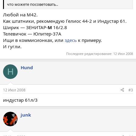
что можете посоветовать..
Любой на М42.
Как штатники, рекомендую Гелиос 44-2 и Индустар 61.
Ширик — ЗЕНИТАР-
М
16/2.8
Телевичок — Юпитер-37А
Ищи в коммисионках, или
здесь
к примеру.
И гугли.
Последнее редактирование:
12 Июл 2008
Hund
H
12 Июл 2008
#3
индустар 61л/3
junk