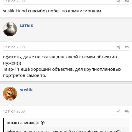
12 Июл 2008
#4
suslik,Hund спасибо) побег по коммисионкам
штык
12 Июл 2008
#5
офигеть, даже не сказал для какой съёмки объектив
нужен)))
Таир-11 ещё хороший объектив, для крупноплановых
портретов самое то.
suslik
12 Июл 2008
#6
штык написал(а):
офигеть, даже не сказал для какой съёмки объектив нужен)))