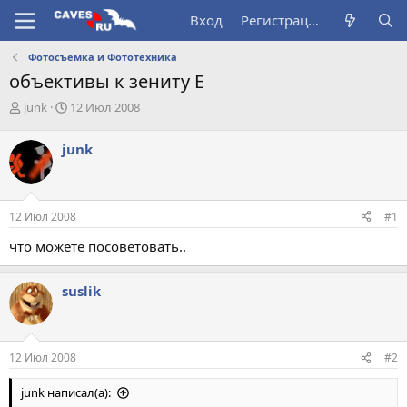
Вход
Регистрация
Фотосъемка и Фототехника
объективы к зениту Е
А
Д
junk
12 Июл 2008
в
а
т
т
junk
о
а
р
н
т
а
е
ч
12 Июл 2008
#1
м
а
ы
л
что можете посоветовать..
а
suslik
12 Июл 2008
#2
junk написал(а):