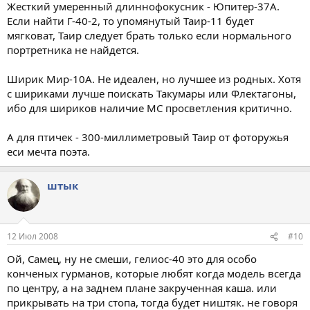
Жесткий умеренный длиннофокусник - Юпитер-37А.
Если найти Г-40-2, то упомянутый Таир-11 будет
мягковат, Таир следует брать только если нормального
портретника не найдется.
Ширик Мир-10А. Не идеален, но лучшее из родных. Хотя
с шириками лучше поискать Такумары или Флектагоны,
ибо для шириков наличие МС просветления критично.
А для птичек - 300-миллиметровый Таир от фоторужья
еси мечта поэта.
штык
12 Июл 2008
#10
Ой, Самец, ну не смеши, гелиос-40 это для особо
конченых гурманов, которые любят когда модель всегда
по центру, а на заднем плане закрученная каша. или
прикрывать на три стопа, тогда будет ништяк. не говоря