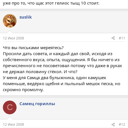
уже про то, что щас этот гелиос тыщ 10 стоит.
suslik
12 Июл 2008
#11
Что вы письками мереятесь?
Просили дать совета, и каждый дал свой, исходя из
собственного вкуса, опыта, ощущения. Я бы ничего из
пречисленного не посоветовал потому что даже в руках
не держал половину стёкол. И что?
У меня для Самца два булыжника, один камушек
поменьше, ведёрко щебня и пыльный мешок песка, но
скромно промолчу.
Самец гориллы
С
12 Июл 2008
#12