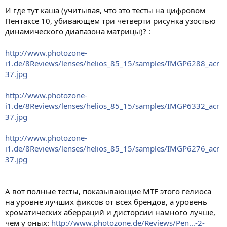
И где тут каша (учитывая, что это тесты на цифровом
Пентаксе 10, убивающем три четверти рисунка узостью
динамического диапазона матрицы)? :
http://www.photozone-
i1.de/8Reviews/lenses/helios_85_15/samples/IMGP6288_acr
37.jpg
http://www.photozone-
i1.de/8Reviews/lenses/helios_85_15/samples/IMGP6332_acr
37.jpg
http://www.photozone-
i1.de/8Reviews/lenses/helios_85_15/samples/IMGP6276_acr
37.jpg
А вот полные тесты, показывающие MTF этого гелиоса
на уровне лучших фиксов от всех брендов, а уровень
хроматических аберраций и дисторсии намного лучше,
чем у оных:
http://www.photozone.de/Reviews/Pen...-2-