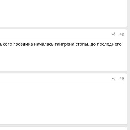
#8
нького гвоздика началась гангрена стопы, до последнего
#9