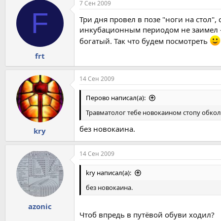
7 Сен 2009
F
Три дня провел в позе "ноги на стол",
инкубационным периодом не заимел - 
богатый. Так что будем посмотреть
frt
14 Сен 2009
Перово написал(а):
Травматолог тебе новокаином стопу обко
без новокаина.
kry
14 Сен 2009
kry написал(а):
без новокаина.
azonic
Чтоб впредь в путёвой обуви ходил?