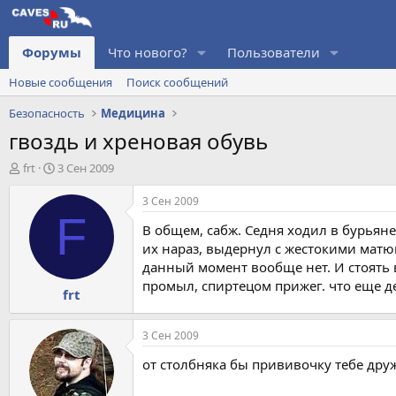
Форумы
Что нового?
Пользователи
Новые сообщения
Поиск сообщений
Безопасность
Медицина
гвоздь и хреновая обувь
А
Д
frt
3 Сен 2009
в
а
т
т
3 Сен 2009
о
а
F
В общем, сабж. Седня ходил в бурьяне
р
н
т
а
их нараз, выдернул с жестокими матюг
е
ч
данный момент вообще нет. И стоять в
м
а
промыл, спиртецом прижег. что еще де
frt
ы
л
а
3 Сен 2009
от столбняка бы прививочку тебе дру