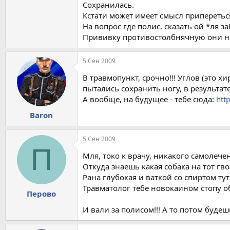
Сохранилась.
Кстати может имеет смысл приперетьс
На вопрос где полис, сказать ой *ля з
Прививку противостолбнячную они на
5 Сен 2009
В травмопункт, срочно!!! Углов (это 
пытались сохранить ногу, в результате 
А вообще, на будущее - тебе сюда:
htt
Baron
5 Сен 2009
П
Мля, токо к врачу, никакого самолече
Откуда знаешь какая собака на тот гв
Рана глубокая и ваткой со спиртом ту
Травматолог тебе новокаином стопу 
Перово
И вали за полисом!!! А то потом будеш