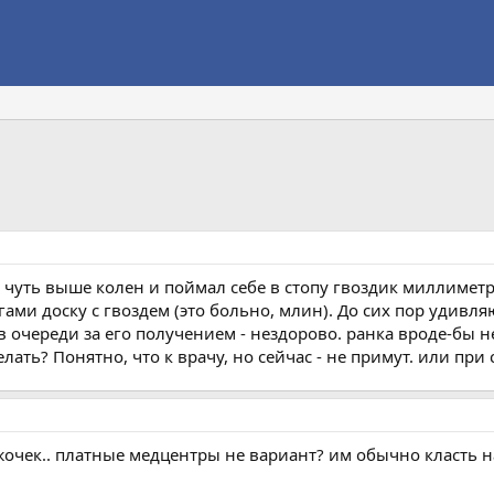
 чуть выше колен и поймал себе в стопу гвоздик миллиметр
ами доску с гвоздем (это больно, млин). До сих пор удивля
 очереди за его получением - нездорово. ранка вроде-бы не
лать? Понятно, что к врачу, но сейчас - не примут. или при
жочек.. платные медцентры не вариант? им обычно класть н