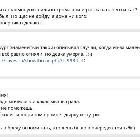
я в травмопункт сильно хромаючи и рассказать чего и как?
абыл! Но щас не дойду, а дома ни кого!
верняка сделают.
хирург знаменитый такой) описывал случай, когда из-за мале
всё равно отняли, но девка умерла... :-(
p://caves.ru/showthread.php?t=9934
:-D
ния!
оздь мочилась и какая мышь срала.
т не поможешь.
обколит и шприцом промоет дырку изнутри.
ь в бреду вспоминать, что лень было в очереди стоять.%-)