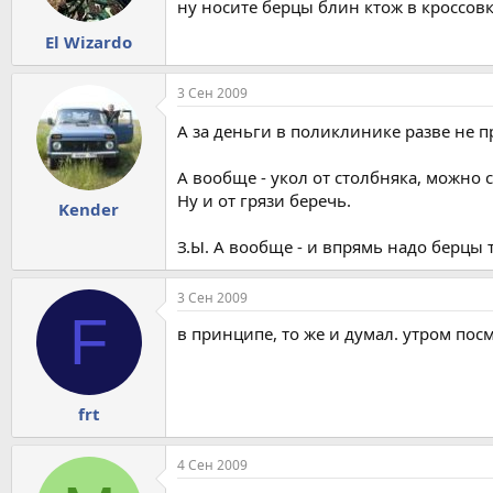
ну носите берцы блин ктож в кроссовк
El Wizardo
3 Сен 2009
А за деньги в поликлинике разве не 
А вообще - укол от столбняка, можно
Ну и от грязи беречь.
Kender
З.Ы. А вообще - и впрямь надо берцы т
3 Сен 2009
F
в принципе, то же и думал. утром посм
frt
4 Сен 2009