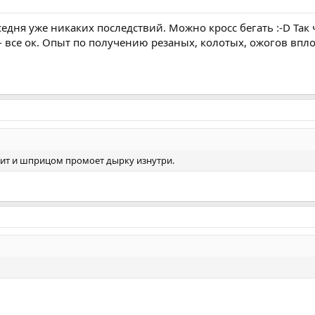
 седня уже никаких последствий. Можно кросс бегать :-D Так
все ок. Опыт по получению резаных, колотых, ожогов впло
лит и шприцом промоет дырку изнутри.