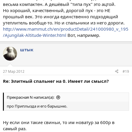
весьма компактен. А дешёвый "типа пух" это ацтой.
Но хороший, качественный, дорогой пух - это НЕ
прошлый век. Это иногда единственно подходящий
утеплитель вообще-то. Но и спальники из него дороги.
http://www.mammut.ch/en/productDetail/241000980_v_195
/Ajungilak-Altitude-Winter.html
Вот, например.
штык
27 Мар 2012
#19
Re: Элитный спальнег на 0. Имеет ли смысл?
Прекрасная N написал(а):
про Приплызда и его барышню.
Ну если они такие свиньи, то им новатур за 600р в
самый раз.