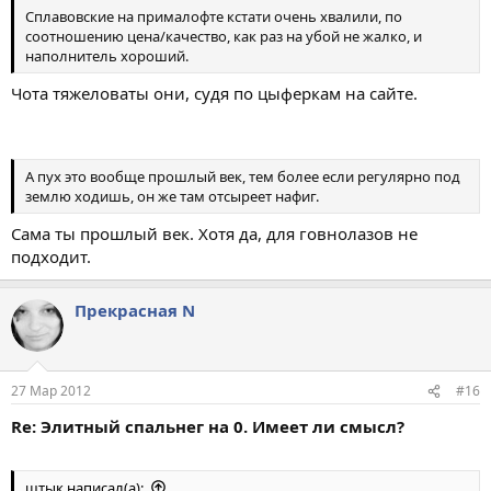
Сплавовские на прималофте кстати очень хвалили, по
соотношению цена/качество, как раз на убой не жалко, и
наполнитель хороший.
Чота тяжеловаты они, судя по цыферкам на сайте.
А пух это вообще прошлый век, тем более если регулярно под
землю ходишь, он же там отсыреет нафиг.
Сама ты прошлый век. Хотя да, для говнолазов не
подходит.
Прекрасная N
27 Мар 2012
#16
Re: Элитный спальнег на 0. Имеет ли смысл?
штык написал(а):