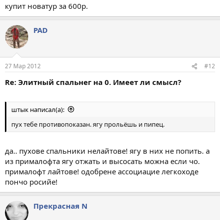
купит новатур за 600р.
PAD
27 Мар 2012
#12
Re: Элитный спальнег на 0. Имеет ли смысл?
штык написал(а):
пух тебе противопоказан. ягу прольёшь и пипец.
да.. пухове спальники нелайтове! ягу в них не попить. а
из прималофта ягу отжать и высосать можна если чо.
прималофт лайтове! одобрене ассоциацие легкоходе
пончо росийе!
Прекрасная N