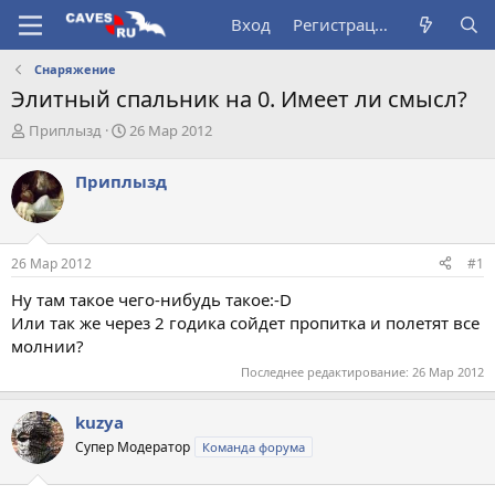
Вход
Регистрация
Снаряжение
Элитный спальник на 0. Имеет ли смысл?
А
Д
Приплызд
26 Мар 2012
в
а
т
т
Приплызд
о
а
р
н
т
а
е
ч
26 Мар 2012
#1
м
а
ы
л
Ну там такое чего-нибудь такое:-D
а
Или так же через 2 годика сойдет пропитка и полетят все
молнии?
Последнее редактирование:
26 Мар 2012
kuzya
Супер Модератор
Команда форума