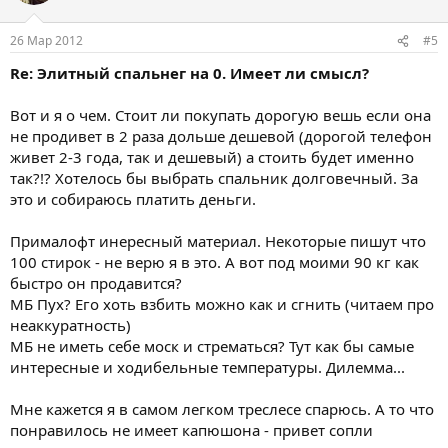
26 Мар 2012
#5
Re: Элитный спальнег на 0. Имеет ли смысл?
Вот и я о чем. Стоит ли покупать дорогую вешь если она
не продивет в 2 раза дольше дешевой (дорогой телефон
живет 2-3 года, так и дешевый) а стоить будет именно
так?!? Хотелось бы выбрать спальник долговечный. За
это и собираюсь платить деньги.
Прималофт инересный материал. Некоторые пишут что
100 стирок - не верю я в это. А вот под моими 90 кг как
быстро он продавится?
МБ Пух? Его хоть взбить можно как и сгнить (читаем про
неаккуратность)
МБ не иметь себе моск и стрематься? Тут как бы самые
интересные и ходибельные температуры. Дилемма...
Мне кажется я в самом легком треслесе спарюсь. А то что
понравилось не имеет капюшона - привет сопли