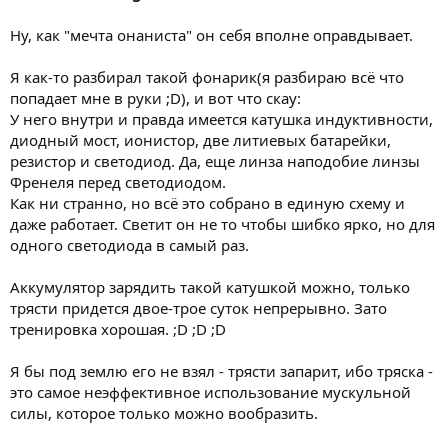
Ну, как "мечта онаниста" он себя вполне оправдывает.
Я как-то разбирал такой фонарик(я разбираю всё что
попадает мне в руки ;D), и вот что скау:
У него внутри и правда имеется катушка индуктивности,
диодный мост, ионистор, две литиевых батарейки,
резистор и светодиод. Да, еще линза наподобие линзы
Френеля перед светодиодом.
Как ни странно, но всё это собрано в единую схему и
даже работает. Светит он не то чтобы шибко ярко, но для
одного светодиода в самый раз.
Аккумулятор зарядить такой катушкой можно, только
трясти придется двое-трое суток непрерывно. Зато
тренировка хорошая. ;D ;D ;D
Я бы под землю его не взял - трясти запарит, ибо тряска -
это самое неэффективное использование мускульной
силы, которое только можно вообразить.