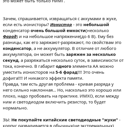
это может быть только НиМГ.
определению не верю. Но вдруг кому пригодиться...
Зачем, спрашивается, извращаться с аккумами в жуке,
если есть ионисторы?
Ионистор
- это
небольшой
конденсатор
очень большой емкости
(несколько
Фарад
) и на небольшое напряжение(до 6 В). Ему без
разницы, как его заряжают-разряжают, по свойствам это
конденсатор
, а не аккумулятор. В отличие от любого
аккумулятора, он может быть
заряжен за несколько
секунд
, а разряжаться несколько суток, в зависимости от
тока, конечно. В габарит
одного
элемента АА можно
уместить ионисторов на
5-6 фарад
!!!! Это очень
дофига!!!! И никакого эффекта памяти.
Правда, там есть другая проблема - кривая разряда у
него сильно наклонная... Но, насколько это хорошо или
плохо, надо пробовать на практике. ИМХО, если между
ним и светодиодом включить резистор, то будет
нормально.
ЗЫ:
Не покупайте китайские светодиодные "жуки"
-
корпус разваливается в обычных(не экстремальных)