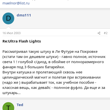
maelnor@list.ru
dms111
D
16 Июл 2003
#2
Re:Ultra Flash Lights
Рассматривал такую штуку в Ле Футуре на Покровке
(кстати там он дешевле штуки) - гавно полное, источник
света 1 ! голубой с/диод, в обойме от полноразмерного
фанаря под 3 больших батарейки.
Внутри катушка и пролетающий сквозь нее
целиндрический магнит и полетая при встряхивании
(надо же ) вырабатывает ток, как учебное пособие -
классная вещь, как девайс - полнное фуфло. Да еще и за
штукарь...
Ted
T