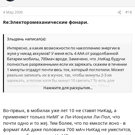
4 Мар 2006
#18
Re:Электоромеханические фонари.
Злыдень написал(а):
Интересно, а какие возможности по накоплению энергии в
жуке у никад аккумов? У меня есть 4 ААА от раздолбанной
батареи мобилы, 700мач вроде. Замечено, что ,НиКад будучи
полностью разряженными если их заряжать скажем в течении
1 минуты отдадут почти весь ток, который поглотили. Может
реально запихать их в жучок, так, чтобы минуты 2-3 их
заряжать, а потом хотя бы минут 10 светить? То есть для
удовлетворительного света надо накопить ток 100ма
Нажмите для раскрытия...
отдаваемый минимум 600сек. это где то 0,01ач.
Смущает эффект памяти.
Во-првых, в мобилах уже лет 10 не ставят НиКад, а
З.Ы.
применяют только НиМГ и Ли-Ион(или Ли-Пол, что
почти одно и то же). Тем более, что по емкости ясно - в
Запоздало вспомнил. Кому нужен вечный фонарик, а самому
формат ААА даже половина 700 мАч НиКад не уместится,
делать сильно неохота, есть диодные китайские жуки. Я так
понял с аккумом. Сразу говорю, не юзал, и китайцам по