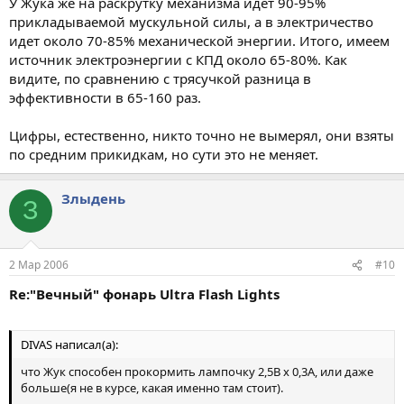
У Жука же на раскрутку механизма идет 90-95%
прикладываемой мускульной силы, а в электричество
идет около 70-85% механической энергии. Итого, имеем
источник электроэнергии с КПД около 65-80%. Как
видите, по сравнению с трясучкой разница в
эффективности в 65-160 раз.
Цифры, естественно, никто точно не вымерял, они взяты
по средним прикидкам, но сути это не меняет.
Злыдень
З
2 Мар 2006
#10
Re:"Вечный" фонарь Ultra Flash Lights
DIVAS написал(а):
что Жук способен прокормить лампочку 2,5В х 0,3А, или даже
больше(я не в курсе, какая именно там стоит).