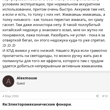
условиях эксплуатации, при нормальном аккуратном
использовании, притом очень быстро. Аккумов там нет,
а если и есть, то толку с них нет. Жмакаешь-жмакаешь, а
толку никакого - как только перестал жмакать, он сразу
гаснет. Там даже ионистора нету. Я такой поллубитый
китайский недожук у знакомого юзал, мне он жутко не
понравился, лажа полная. Разобрать не успел - пока я за
отверткой бегал, он этого недожука куда-то уже спрятал.
;D ;D ;D
И КПД жимки у него низкий. Нашего Жука если грамотно
пропатчить на светодиоды, то можно ручку жать раз в
полминуты для того же эффекта, которого там с трудом
удается добиться непрерывным активным жмаканием.
Alexmouse
A
Guest
4 Мар 2006
#19
Re:Электоромеханические фонари.