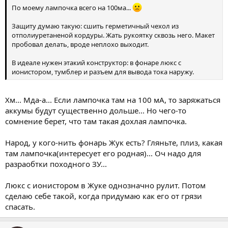
По моему лампочка всего на 100ма...
Защиту думаю такую: сшить герметичный чехол из
отполиуретаненой кордуры. Жать рукоятку сквозь него. Макет
пробовал делать, вроде неплохо выходит.
В идеале нужен этакий конструктор: в фонаре люкс с
ионистором, тумблер и разъем для вывода тока наружу.
Хм... Мда-а... Если лампочка там на 100 мА, то заряжаться
аккумы будут существенно дольше... Но чего-то
сомнение берет, что там такая дохлая лампочка.
Народ, у кого-нить фонарь Жук есть? Гляньте, плиз, какая
там лампочка(интересует его родная)... Оч надо для
разраобтки походного ЗУ...
Люкс с ионистором в Жуке однозначно рулит. Потом
сделаю себе такой, когда придумаю как его от грязи
спасать.