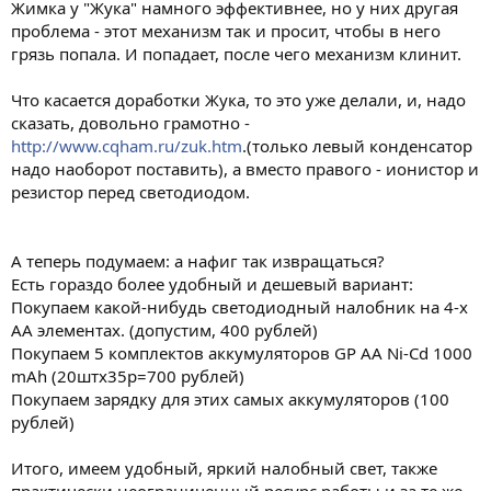
Жимка у "Жука" намного эффективнее, но у них другая
проблема - этот механизм так и просит, чтобы в него
грязь попала. И попадает, после чего механизм клинит.
Что касается доработки Жука, то это уже делали, и, надо
сказать, довольно грамотно -
http://www.cqham.ru/zuk.htm
.(только левый конденсатор
надо наоборот поставить), а вместо правого - ионистор и
резистор перед светодиодом.
А теперь подумаем: а нафиг так извращаться?
Есть гораздо более удобный и дешевый вариант:
Покупаем какой-нибудь светодиодный налобник на 4-х
АА элементах. (допустим, 400 рублей)
Покупаем 5 комплектов аккумуляторов GP AA Ni-Cd 1000
mAh (20штх35р=700 рублей)
Покупаем зарядку для этих самых аккумуляторов (100
рублей)
Итого, имеем удобный, яркий налобный свет, также
практически неограниченный ресурс работы и за те же