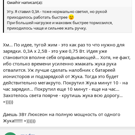
Gwaihir написал(а):
Угу. Я ставил 0,3А - тоже нормально светил, но рукой
приходилось работать быстрее
При большей нагрузке и маховик быстрее тормозился,
приходилось чаще и сильнее жать ручку.
Хм... По идее, тугой жим - это как раз то что нужно для
зарядки. 0,3А х 2,5В - это уже 0,75 Вт. Идея уже
становится вполне себя оправдывающей... Хотя, не факт,
ибо столько времени усиленно жмакать жука рука
отвалится. Уж лучше сделать налобник с батареей
ионисторов и подзарядкой от Жука. Тогда это будет
действительно мегакруто. Покрутил Жука минут 10 - на
час зарядил... Покрутил еще 10 минут - еще на час...
Захотелось света поярче - крутишь жука всю дорогу...
=)))))
Даешь 3Вт Люксеон на полную мощность от одного
Жука!!!!!!! =))))))