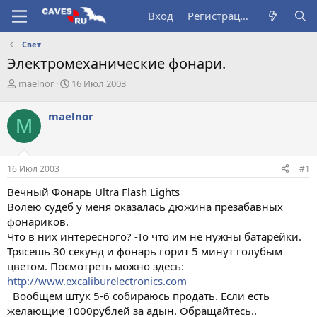
Вход
Регистрация
Свет
Электромеханические фонари.
А
Д
maelnor
16 Июл 2003
в
а
т
т
maelnor
M
о
а
р
н
т
а
е
ч
16 Июл 2003
#1
м
а
ы
л
Вечный Фонарь Ultra Flash Lights
а
Волею судеб у меня оказалась дюжина презабавных
фонариков.
Что в них интересного? -То что им не нужны батарейки.
Трясешь 30 секунд и фонарь горит 5 минут голубым
цветом. Посмотреть можно здесь:
http://www.excaliburelectronics.com
Вообщем штук 5-6 собираюсь продать. Если есть
желающие 1000рублей за адын. Обращайтесь..