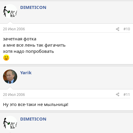
DIMETICON
20 Июл 2006
#10
зачетная фотка
а мне все лень так фигачить
хотя надо попробовать
Yarik
20 Июл 2006
#11
Ну это все-таки не мыльница!
DIMETICON