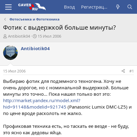
Вход
Регистрация
Фотосъемка и Фототехника
Фотик с выдержкой больше минуты?
А
Д
Antibiotik04
15 Июл 2006
в
а
т
т
Antibiotik04
о
а
р
н
т
а
е
ч
15 Июл 2006
#1
м
а
ы
л
Выбираю фотик для подземного техногена. Хочу не
а
очень дорогое, но с номинальной выдержкой. Больше
минуты это точно... Пока нашел только вот это:
http://market.yandex.ru/model.xml?
hid=91148&modelid=921745
(Panasonic Lumix DMC-LZ5) и
по цене вроде расколоть не жалко.
Профиковая техника есть, но таскать ее везде - не буду,
это ясно как дедовы яйца.