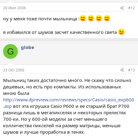
20 Июл 2006
#12
ну у меня тоже почти мыльница :
я избавился от шумов засчет качественного света
globe
G
23 Окт 2006
#13
Мыльниц таких достаточно много. Не скажу что сильно
дешевых, но есть про компакты. Из использованых
мною была
http://www.dpreview.com/reviews/specs/Casio/casio_exp600
.asp
вот эта игрушка Casio P600 и ее старший брат P700
разница лишь в мегапикселях и некоторых прелестях
700-ки. Но у 600-ой модели за счет меньшего
колличества пикселей на размер матрицы, меньше
шумов и лучше проработка в тенях.