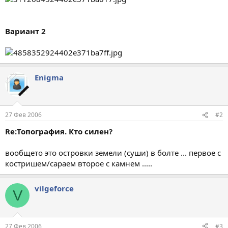
Вариант 2
Enigma
27 Фев 2006
#2
Re:Топография. Кто силен?
вообщето это островки земели (суши) в болте ... первое с
костришем/сараем второе с камнем .....
vilgeforce
V
27 Фев 2006
#3