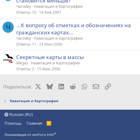
становится меньше?
Чarodey
Навигация и Картография
Ответы
10
18 Янв 2007
...К вопросу об отметках и обозначениях на
Ч
гражданских картах...
Чarodey
Навигация и Картография
Ответы
11
23 Июн 2006
Секретные карты в массы
Megas
Навигация и Картография
Ответы
2
15 Июн 2006
X
Bluesky
LinkedIn
Reddit
WhatsApp
Электронная поч
Ссылка
Поделиться:
Навигация и Картография
Russian (RU)
Помощь
Главная
R
S
S
®
Локализация от xenForo.Info