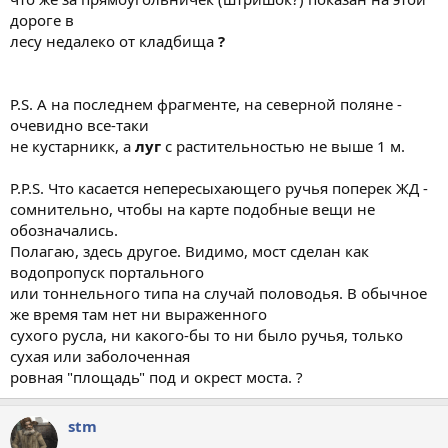
дороге в
лесу недалеко от кладбища
?
P.S. А на последнем фрагменте, на северной поляне -
очевидно все-таки
не кустарникк, а
луг
с растительностью не выше 1 м.
P.P.S. Что касается непересыхающего ручья поперек ЖД -
сомнительно, чтобы на карте подобные вещи не
обозначались.
Полагаю, здесь другое. Видимо, мост сделан как
водопропуск портального
или тоннельного типа на случай половодья. В обычное
же время там нет ни выраженного
сухого русла, ни какого-бы то ни было ручья, только
сухая или заболоченная
ровная "площадь" под и окрест моста. ?
stm