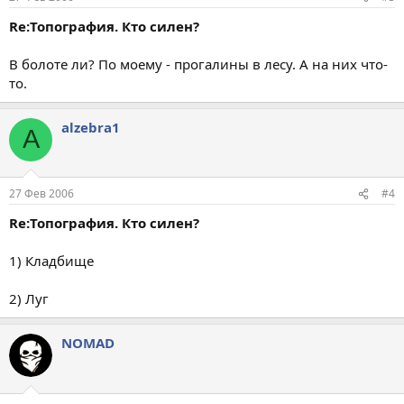
Re:Топография. Кто силен?
В болоте ли? По моему - прогалины в лесу. А на них что-
то.
alzebra1
A
27 Фев 2006
#4
Re:Топография. Кто силен?
1) Кладбище
2) Луг
NOMAD