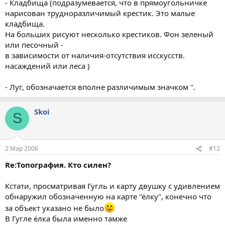
- Кладбища (подразумевается, что в прямоугольничке
нарисован трудноразличимый крестик. Это малые
кладбища.
На больших рисуют несколько крестиков. Фон зеленый
или песочный -
в зависимости от наличия-отсутствия исскусств.
насаждений или леса )
- Луг, обозначается вполне различимым значком ".
Skoi
S
2 Мар 2006
#12
Re:Топография. Кто силен?
Кстати, просматривая Гугль и карту двушку с удивлением
обнаружил обозначенную на карте "ёлку", конечно что
за объект указано не было
В Гугле ёлка была именно тамже