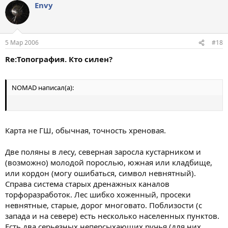
Envy
5 Мар 2006
#18
Re:Топография. Кто силен?
NOMAD написал(а):
Карта не ГШ, обычная, точность хреновая.
Две поляны в лесу, северная заросла кустарником и
(возможно) молодой порослью, южная или кладбище,
или кордон (могу ошибаться, символ невнятный).
Справа система старых дренажных каналов
торфоразработок. Лес шибко хоженный, просеки
невнятные, старые, дорог многовато. Поблизости (с
запада и на севере) есть несколько населенных пунктов.
Есть два серьезных неперсыхающих ручья (для них