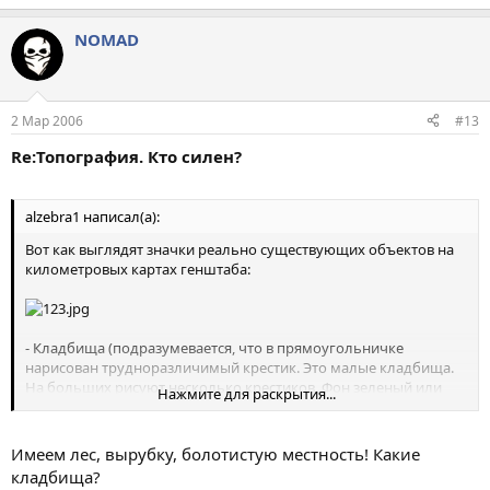
NOMAD
2 Мар 2006
#13
Re:Топография. Кто силен?
alzebra1 написал(а):
Вот как выглядят значки реально существующих объектов на
километровых картах генштаба:
- Кладбища (подразумевается, что в прямоугольничке
нарисован трудноразличимый крестик. Это малые кладбища.
На больших рисуют несколько крестиков. Фон зеленый или
Нажмите для раскрытия...
песочный -
в зависимости от наличия-отсутствия исскусств. насаждений
или леса )
Имеем лес, вырубку, болотистую местность! Какие
кладбища?
- Луг, обозначается вполне различимым значком ".