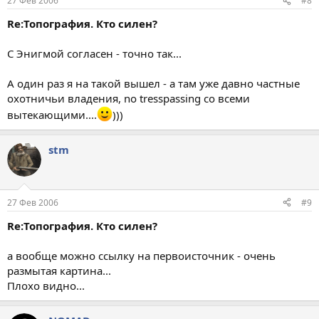
27 Фев 2006
#8
Re:Топография. Кто силен?
С Энигмой согласен - точно так...
А один раз я на такой вышел - а там уже давно частные
охотничьи владения, no tresspassing со всеми
вытекающими....
)))
stm
27 Фев 2006
#9
Re:Топография. Кто силен?
а вообще можно ссылку на первоисточник - очень
размытая картина...
Плохо видно...