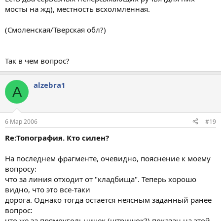
мосты на жд), местность всхолмленная.
(Смоленская/Тверская обл?)
Так в чем вопрос?
alzebra1
A
6 Мар 2006
#19
Re:Топография. Кто силен?
На последнем фрагменте, очевидно, пояснение к моему
вопросу:
что за линия отходит от "кладбища". Теперь хорошо
видно, что это все-таки
дорога. Однако тогда остается неясным заданный ранее
вопрос:
что же за прямоугольничек (штришок?) показан на этой