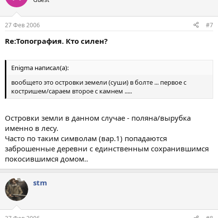
27 Фев 2006
#7
Re:Топография. Кто силен?
Enigma написал(а):
вообщето это островки земели (суши) в болте ... первое с
костришем/сараем второе с камнем .....
Островки земли в данном случае - поляна/вырубка
именно в лесу.
Часто по таким символам (вар.1) попадаются
заброшенные деревни с единственным сохранившимся
покосившимся домом..
stm