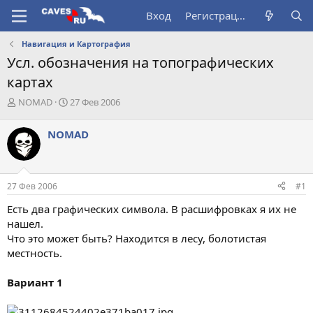
Вход
Регистрация
Навигация и Картография
Усл. обозначения на топографических
картах
А
Д
NOMAD
27 Фев 2006
в
а
т
т
NOMAD
о
а
р
н
т
а
е
ч
27 Фев 2006
#1
м
а
ы
л
Есть два графических символа. В расшифровках я их не
а
нашел.
Что это может быть? Находится в лесу, болотистая
местность.
Вариант 1