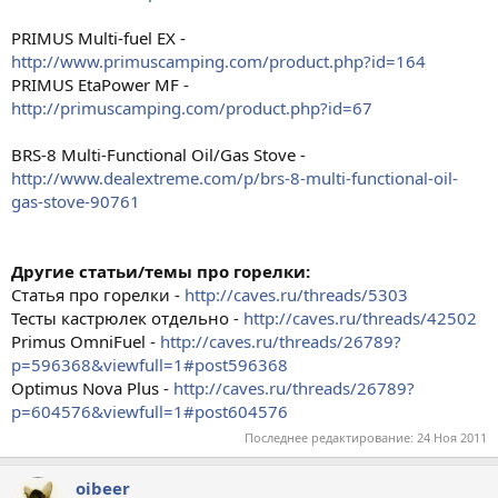
PRIMUS Multi-fuel EX -
http://www.primuscamping.com/product.php?id=164
PRIMUS EtaPower MF -
http://primuscamping.com/product.php?id=67
BRS-8 Multi-Functional Oil/Gas Stove -
http://www.dealextreme.com/p/brs-8-multi-functional-oil-
gas-stove-90761
Другие статьи/темы про горелки:
Статья про горелки -
http://caves.ru/threads/5303
Тесты кастрюлек отдельно -
http://caves.ru/threads/42502
Primus OmniFuel -
http://caves.ru/threads/26789?
p=596368&viewfull=1#post596368
Optimus Nova Plus -
http://caves.ru/threads/26789?
p=604576&viewfull=1#post604576
Последнее редактирование:
24 Ноя 2011
oibeer