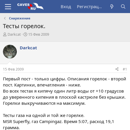
Вход
Регистрация
Снаряжение
Тесты горелок.
А
Д
Darkcat
15 Фев 2009
в
а
т
т
Darkcat
о
а
р
н
т
а
е
ч
15 Фев 2009
#1
м
а
ы
л
Первый пост - только цифры. Описания горелок - второй
а
пост. Картинки, впечатления - ниже.
Во всех тестах я кипячу один литр воды от +10 градусов
до уверенного кипения в плоской кастрюле без крышки.
Горелки выкручиваются на максимум.
Тесты газа на одной и той же горелке.
MSR Superfly, газ Campingaz. Время 5:07, расход 19,1
грамма.