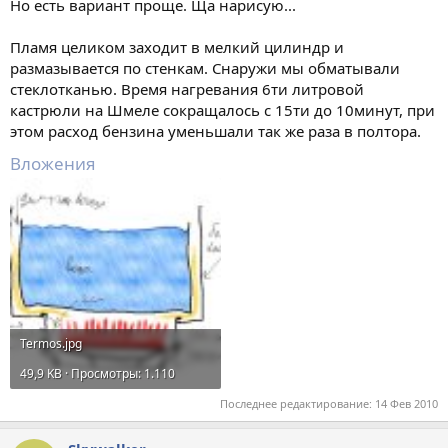
Но есть вариант проще. Ща нарисую...
Sold at: Specialty outdoor and general sporting goods stores
Пламя целиком заходит в мелкий цилиндр и
nationwide and on the Internet from July 2008 through November
размазывается по стенкам. Снаружи мы обматывали
2008 for between $100 and $130.
стеклотканью. Время нагревания 6ти литровой
Manufactured in: United States
кастрюли на Шмеле сокращалось с 15ти до 10минут, при
этом расход бензина уменьшали так же раза в полтора.
Remedy: Consumers should immediately stop using the recalled
product and contact Jetboil for a repair or replacement.
Вложения
Termos.jpg
49,9 KB · Просмотры: 1.110
Последнее редактирование:
14 Фев 2010