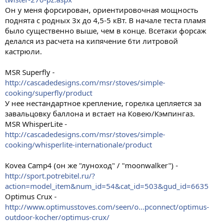
Он у меня форсирован, ориентировочная мощность
поднята с родных 3х до 4,5-5 кВт. В начале теста пламя
было существенно выше, чем в конце. Всетаки форсаж
делался из расчета на кипячение 6ти литровой
кастрюли.
MSR Superfly -
http://cascadedesigns.com/msr/stoves/simple-
cooking/superfly/product
У нее нестандартное крепление, горелка цепляется за
завальцовку баллона и встает на Ковею/Кэмпингаз.
MSR WhisperLite -
http://cascadedesigns.com/msr/stoves/simple-
cooking/whisperlite-internationale/product
Kovea Camp4 (он же "луноход" / "moonwalker") -
http://sport.potrebitel.ru/?
action=model_item&num_id=54&cat_id=503&gud_id=6635
Optimus Crux -
http://www.optimusstoves.com/seen/o...pconnect/optimus-
outdoor-kocher/optimus-crux/