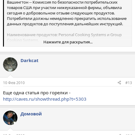
Вашингтон -- Комиссия по безопасности потребительских
товаров США при участии нижеуказанной фирмы, объявила
сегодня о добровольном отзыве следующих продуктов.
Потребители должны немедленно прекратить использование
данных продуктов до поступления дальнейших инструкций.
Наименование продуктов: Personal Cooking Systems и Group
Cooking Systems.
Нажмите для раскрытия...
Количество: 15 000 шт.
Darkcat
Производитель: Jetboil Inc., г. Манчестер.
Опасность: Уплотнённый клапан, присоединённый к ёмкости с
топливом, может допускать утечку газа, тем самым подвергая
10 Фев 2010
#13
человека, использующего горелку, опасности возгорания.
Еще одна статья про горелки -
Инциденты/Вред здоровью: Jetboil получил сообщения о пяти
http://caves.ru/showthread.php?t=5303
случаях возгораний в результате протечки топлива. Данных о
вреде здоровью не поступало.
Домовой
Описание: Данный отзыв касается персональных и групповых
горелок для приготовления пищи, часто используемых во
время туристических мероприятий. Список отзываемых
моделей : Personal Cooking Systems чёрного (PBL075-BLK-(PCS) и