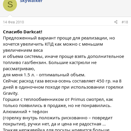
Skywalker
S
14 Фев 2010
#18
Спасибо Darkcat!
Предложенный вариант проще для реализации, но
хочется увеличить КПД как можно с меньшим
увеличением веса
и объема системы, иначе проще взять дополнительное
топливо газ/бензин. Большие кастрюли не
рассматриваю,
для меня 1.5 л. - оптимальный объем.
Сейчас расход газа весна-осень составляет 450 гр. на 8
дней в одиночном походе при использовании горелки
Gravity.
Горшки с теплообменником от Primus смотрел, как
только появились в продаже, но не понравились.
Алюминий + тефлон
(горелку внутрь положить рискованно – повредит
покрытие), ручки нет, да и цена не радостная …
Тонкая нержавейка для посуды нравится больше.