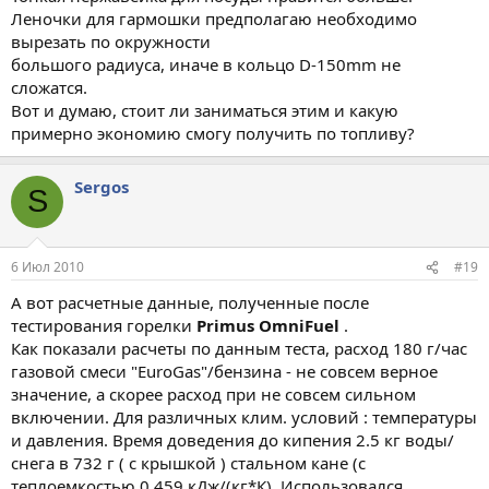
Леночки для гармошки предполагаю необходимо
вырезать по окружности
большого радиуса, иначе в кольцо D-150mm не
сложатся.
Вот и думаю, стоит ли заниматься этим и какую
примерно экономию смогу получить по топливу?
Sergos
S
6 Июл 2010
#19
А вот расчетные данные, полученные после
тестирования горелки
Primus OmniFuel
.
Как показали расчеты по данным теста, расход 180 г/час
газовой смеси "EuroGas"/бензина - не совсем верное
значение, а скорее расход при не совсем сильном
включении. Для различных клим. условий : температуры
и давления. Время доведения до кипения 2.5 кг воды/
снега в 732 г ( с крышкой ) стальном кане (с
теплоемкостью 0,459 кДж/(кг*К). Использовался