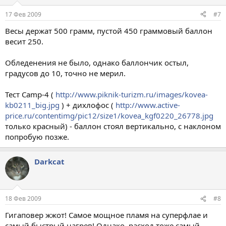
17 Фев 2009
#7
Весы держат 500 грамм, пустой 450 граммовый баллон
весит 250.
Обледенения не было, однако баллончик остыл,
градусов до 10, точно не мерил.
Тест Camp-4 (
http://www.piknik-turizm.ru/images/kovea-
kb0211_big.jpg
) + дихлофос (
http://www.active-
price.ru/contentimg/pic12/size1/kovea_kgf0220_26778.jpg
только красный) - баллон стоял вертикально, с наклоном
попробую позже.
Darkcat
18 Фев 2009
#8
Гигаповер жжот! Самое мощное пламя на суперфлае и
самый быстрый нагрев! Однако, расход тоже самый