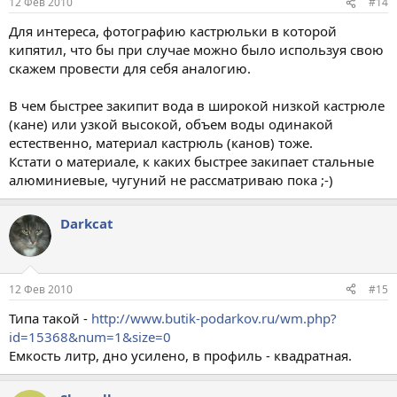
12 Фев 2010
#14
камуфляжного (PBL075-CAMO-(PCS) цветов, Backcountry
Gourmet Set (BDLFRY), Personal Cooking System with Companion
Для интереса, фотографию кастрюльки в которой
Cup (BDL001), Personal Cooking System with Pot Support &
кипятил, что бы при случае можно было используя свою
Stabilizer (BDL002), Personal Cooking System with Coffee Press
скажем провести для себя аналогию.
(BDL003), и Personal Cooking System Java Kit (BDLJAVA) и Group
Cooking System (GCS150).
В чем быстрее закипит вода в широкой низкой кастрюле
Обстоятельства продажи: В специализированных
(кане) или узкой высокой, объем воды одинакой
туристических и обычных спортивных магазинах на
естественно, материал кастрюль (канов) тоже.
территории США и через интернет с июля 2008 по ноябрь 2008,
Кстати о материале, к каких быстрее закипает стальные
стоимостью от $100 до $130.
алюминиевые, чугуний не рассматриваю пока ;-)
Место изготовления: Соединённые Штаты.
Darkcat
Необходимые меры: Потребители должны немедленно
прекратить использование отзываемого продукта и связаться с
фирмой Jetboil для починки или замены.
12 Фев 2010
#15
Оригинал
Типа такой -
http://www.butik-podarkov.ru/wm.php?
id=15368&num=1&size=0
Outdoor Stoves Recalled by Jetboil Due to Burn Hazard
Емкость литр, дно усилено, в профиль - квадратная.
WASHINGTON, D.C. - The U.S. Consumer Product Safety
Commission, in cooperation with the firm named below, today