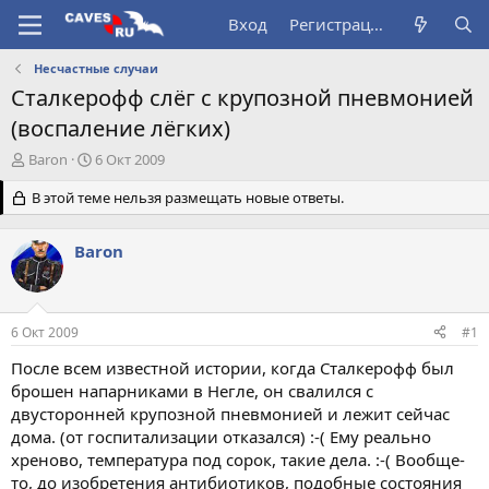
Вход
Регистрация
Несчастные случаи
Сталкерофф слёг с крупозной пневмонией
(воспаление лёгких)
А
Д
Baron
6 Окт 2009
в
а
т
В этой теме нельзя размещать новые ответы.
т
о
а
р
н
Baron
т
а
е
ч
м
а
ы
л
6 Окт 2009
#1
а
После всем известной истории, когда Сталкерофф был
брошен напарниками в Негле, он свалился с
двусторонней крупозной пневмонией и лежит сейчас
дома. (от госпитализации отказался) :-( Ему реально
хреново, температура под сорок, такие дела. :-( Вообще-
то, до изобретения антибиотиков, подобные состояния