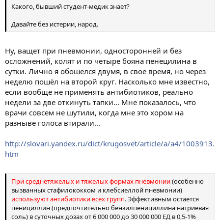
Какого, бывший студент-медик знает?
Давайте без истерии, народ.
Ну, ващет при пневмонии, односторонней и без
осложнений, колят и по четыре бояна пенецилина в
сутки. Лично я обошёлся двумя, в своё время, но через
неделю пошёл на второй круг. Насколько мне известно,
если вообще не применять антибиотиков, реально
недели за две откинуть тапки... Мне показалось, что
врачи совсем не шутили, когда мне это хором на
разныве голоса втирали...
http://slovari.yandex.ru/dict/krugosvet/article/a/a4/1003913.
htm
При среднетяжелых и тяжелых формах пневмонии
(особенно
вызванных стафилококком и клебсиеллой пневмонии)
используют антибиотики всех групп
. Эффективным остается
пенициллин (предпочтительно бензилпенициллина натриевая
соль) в суточных дозах от 6 000 000 до 30 000 000 ЕД в 0,5-1%