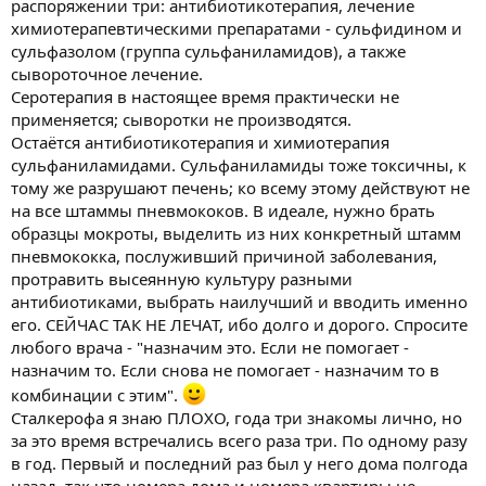
распоряжении три: антибиотикотерапия, лечение
химиотерапевтическими препаратами - сульфидином и
сульфазолом (группа сульфаниламидов), а также
сывороточное лечение.
Серотерапия в настоящее время практически не
применяется; сыворотки не производятся.
Остаётся антибиотикотерапия и химиотерапия
сульфаниламидами. Сульфаниламиды тоже токсичны, к
тому же разрушают печень; ко всему этому действуют не
на все штаммы пневмококов. В идеале, нужно брать
образцы мокроты, выделить из них конкретный штамм
пневмококка, послуживший причиной заболевания,
протравить высеянную культуру разными
антибиотиками, выбрать наилучший и вводить именно
его. СЕЙЧАС ТАК НЕ ЛЕЧАТ, ибо долго и дорого. Спросите
любого врача - "назначим это. Если не помогает -
назначим то. Если снова не помогает - назначим то в
комбинации с этим".
Сталкерофа я знаю ПЛОХО, года три знакомы лично, но
за это время встречались всего раза три. По одному разу
в год. Первый и последний раз был у него дома полгода
назад, так что номера дома и номера квартиры не