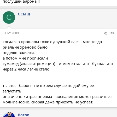
послушай Барона !!
ССыщ
С
6 Окт 2009
#4
когда я в прошлом тоже с двушкой слег - мне тогда
риальне хреново было.
неделю валялся.
а потом мне прописали
сумамед (ака азитромецин) - и моментально - буквально
через 2 часа легче стало.
ты это, - барон - не в коем случае не дай ему ее
запустить.
она очень хитрая пневма - воспаление может развиться
молниеносно. скорая даже приехать не успеет.
Baron