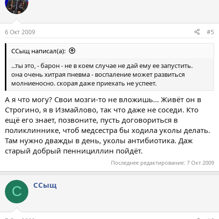
6 Окт 2009
#5
ССыщ написал(а):
...ты это, - барон - не в коем случае не дай ему ее запустить.
она очень хитрая пневма - воспаление может развиться
молниеносно. скорая даже приехать не успеет.
А я что могу? Свои мозги-то не вложишь... Живёт он в
Строгино, я в Измайлово, так что даже не соседи. Кто
ещё его знает, позвоните, пусть договориться в
поликлиннике, чтоб медсестра бы ходила уколы делать.
Там нужно дважды в день, уколы антибиотика. Даж
старый добрый пеннициллин пойдёт.
Последнее редактирование:
7 Окт 2009
ССыщ
С