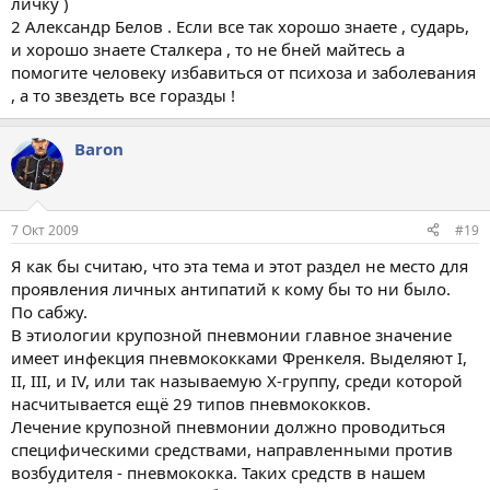
личку )
эффективными при стафилококковых пневмониях. Сочетание
2 Александр Белов . Если все так хорошо знаете , сударь,
пенициллина со стрептомицином, как правило, не
и хорошо знаете Сталкера , то не бней майтесь а
применяется в связи с высокой частотой стрепто-
помогите человеку избавиться от психоза и заболевания
мицинрезистентных форм микробов, но в случаях
"фридлендеровских" пневмоний стрептомицина сульфат (по
, а то звездеть все горазды !
0,5-1 г
Baron
7 Окт 2009
#19
Я как бы считаю, что эта тема и этот раздел не место для
проявления личных антипатий к кому бы то ни было.
По сабжу.
В этиологии крупозной пневмонии главное значение
имеет инфекция пневмококками Френкеля. Выделяют I,
II, III, и IV, или так называемую Х-группу, среди которой
насчитывается ещё 29 типов пневмококков.
Лечение крупозной пневмонии должно проводиться
специфическими средствами, направленными против
возбудителя - пневмококка. Таких средств в нашем