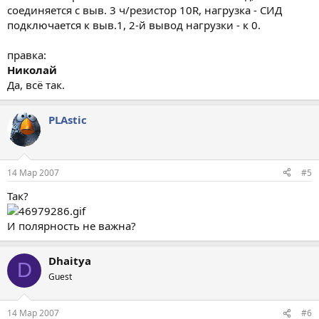
соединяется с выв. 3 ч/резистор 10R, нагрузка - СИД
подключается к выв.1, 2-й вывод нагрузки - к 0.
правка:
Николай
Да, всё так.
PLAstic
14 Мар 2007
#5
Так?
И полярность не важна?
Dhaitya
D
Guest
14 Мар 2007
#6