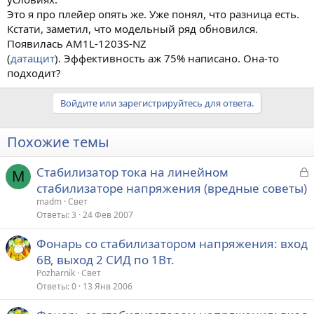
Это я про плейер опять же. Уже понял, что разница есть.
Кстати, заметил, что модельный ряд обновился.
Появилась AM1L-1203S-NZ
(
датащит
). Эффективность аж 75% написано. Она-то
подходит?
Войдите или зарегистрируйтесь для ответа.
Похожие темы
З
Стабилизатор тока на линейном
M
а
стабилизаторе напряжения (вредные советы)
к
madm
Свет
р
Ответы
3
24 Фев 2007
Фонарь со стабилизатором напряжения: вход
т
6В, выход 2 СИД по 1Вт.
а
Pozharnik
Свет
Ответы
0
13 Янв 2006