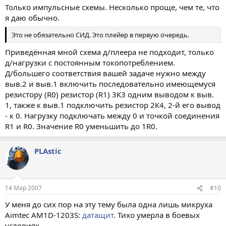
Только импульсные схемы. Несколько проще, чем те, что
я даю обычно.
Это не обязательно СИД. Это плейер в первую очередь.
Приведённая мной схема д/плеера не подходит, только
д/нагрузки с постоянным токопотреблением.
Д/большего соответствия вашей задаче нужно между
выв.2 и выв.1 включить последовательно имеющемуся
резистору (R0) резистор (R1) 3К3 одним выводом к выв.
1, также к выв.1 подключить резистор 2К4, 2-й его вывод
- к 0. Нагрузку подключать между 0 и точкой соединения
R1 и R0. Значение R0 уменьшить до 1R0.
PLAstic
14 Мар 2007
#10
У меня до сих пор на эту тему была одна лишь микруха
Aimtec AM1D-1203S:
датащит
. Тихо умерла в боевых
условиях.