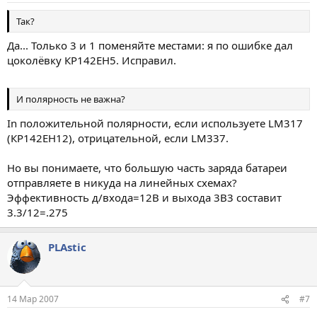
Так?
Да... Только 3 и 1 поменяйте местами: я по ошибке дал
цоколёвку КР142ЕН5. Исправил.
И полярность не важна?
In положительной полярности, если используете LM317
(КР142ЕН12), отрицательной, если LM337.
Но вы понимаете, что большую часть заряда батареи
отправляете в никуда на линейных схемах?
Эффективность д/входа=12В и выхода 3В3 составит
3.3/12=.275
PLAstic
14 Мар 2007
#7