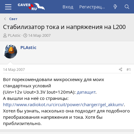
Вход
Регистрация
Свет
Стабилизатор тока и напряжения на L200
А
Д
PLAstic
14 Мар 2007
в
а
т
т
PLAstic
о
а
р
н
т
а
е
ч
14 Мар 2007
#1
м
а
ы
л
Вот порекомендовали микросхемку для моих
а
стандартных условий
(Uin=12v Uout=3.3V Iout=120mA):
датащит
.
А вышли на неё со страницы:
http://www.radiokot.ru/circuit/power/charger/gel_akkum/
.
Хотел бы узнать, насколько она подходит для подобного
преобразования напряжения и тока. Хотя бы
приблизительно.