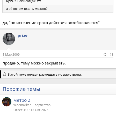
KyPOK написал(а):
а её потом юзать можно?
да, "по истечение срока действия возобновляется"
prize
1 Мар 2009
#8
продано, тему можно закрывать.
В этой теме нельзя размещать новые ответы.
Похожие темы
метро 2
widdmarker
Творчество
Ответы
2
15 Окт 2025