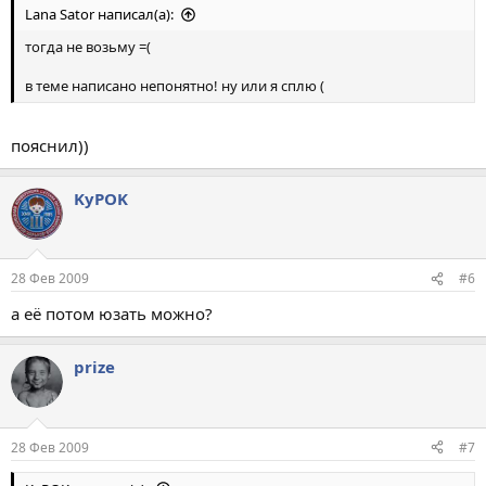
Lana Sator написал(а):
тогда не возьму =(
в теме написано непонятно! ну или я сплю (
пояснил))
KyPOK
28 Фев 2009
#6
а её потом юзать можно?
prize
28 Фев 2009
#7