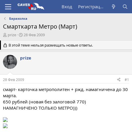
Вход
Регистрация
Барахолка
Смарткарта Метро (Март)
А
Д
prize
28 Фев 2009
в
а
т
В этой теме нельзя размещать новые ответы.
т
о
а
р
н
prize
т
а
е
ч
м
а
ы
л
28 Фев 2009
#1
а
смарт- карточка метрополитен + ржд. намагничена до 30
марта.
650 рублей (новая без залоговой 770)
НАМАГНИЧЕНО ТОЛЬКО МЕТРО)))