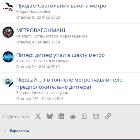
Продам Светильник вагона метро
Megas
Барахолка
Ответы
0
23 Май 2022
МЕТРОВАГОНМАШ.
deletant
Путешествия и Краеведение
Ответы
4
24 Июл 2019
Питер: диггер упал в шахту метро
x-signal
Несчастные случаи
Ответы
2
18 Мар 2019
Первый ... ( в тоннеле метро нашли тело
предположительно диггера)
Enigma
Несчастные случаи
Ответы
122
19 Сен 2011
X
Bluesky
LinkedIn
Reddit
WhatsApp
Электронная поч
Ссылка
Поделиться:
Барахолка