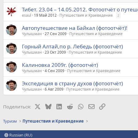
Тибет. 23.04 – 14.05.2012. Фотоотчёт о путе
esaul
19 Май 2012
Путешествия и Краеведение
2
Автопутешествие на Байкал (фотоотчёт)!
Чулышман
27 Сен 2009
Путешествия и Краеведение
Горный Алтай,по р. Лебедь (фотоотчёт)
Чулышман
23 Окт 2009
Путешествия и Краеведение
Калиновка 2009г. (фотоотчёт)
Чулышман
4 Сен 2009
Путешествия и Краеведение
Экспедиция в страну духов (фотоотчёт)
Чулышман
6 Авг 2009
Путешествия и Краеведение
X
Bluesky
LinkedIn
Reddit
WhatsApp
Электронная почт
Ссылка
Поделиться:
Туризм
Путешествия и Краеведение
Russian (RU)