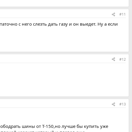
#11
аточно с него слезть дать газу и он выедет. Ну а если
#12
#13
к ободрать шины от Т-150,но лучше бы купить уже