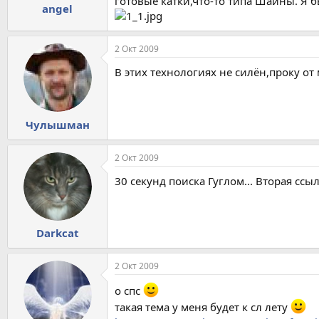
готовые катки,что-то типа Шаины. Я 
angel
2 Окт 2009
В этих технологиях не силён,проку от 
Чулышман
2 Окт 2009
30 секунд поиска Гуглом... Вторая ссыл
Darkcat
2 Окт 2009
о спс
такая тема у меня будет к сл лету