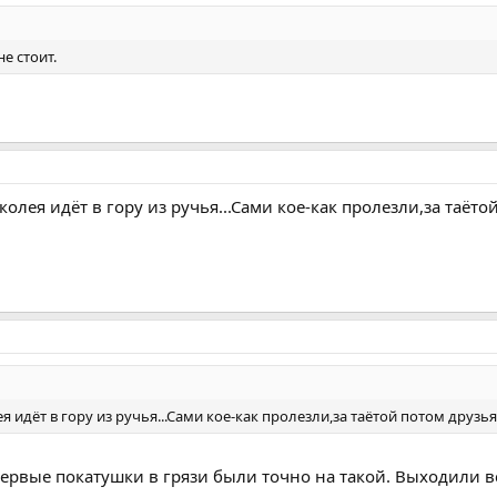
не стоит.
олея идёт в гору из ручья...Сами кое-как пролезли,за таёто
 идёт в гору из ручья...Сами кое-как пролезли,за таётой потом друзь
 первые покатушки в грязи были точно на такой. Выходили вс