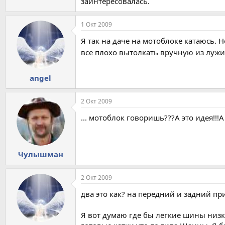
заинтересовалась.
1 Окт 2009
Я так на даче на мотоблоке катаюсь. Н
все плохо вытолкать вручную из лужи
angel
2 Окт 2009
... мотоблок говоришь???А это идея!!!
Чулышман
2 Окт 2009
два это как? на передний и задний пр
Я вот думаю где бы легкие шины низко