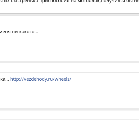
бы их быстренько приспособил на мотоблок,получился бы не
меня ни какого...
ка...
http://vezdehody.ru/wheels/