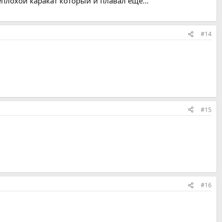
плохой каракат который и плавал еще...
#14
#15
#16