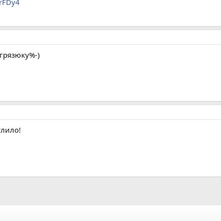
irFDy4
грязюку%-)
тлило!