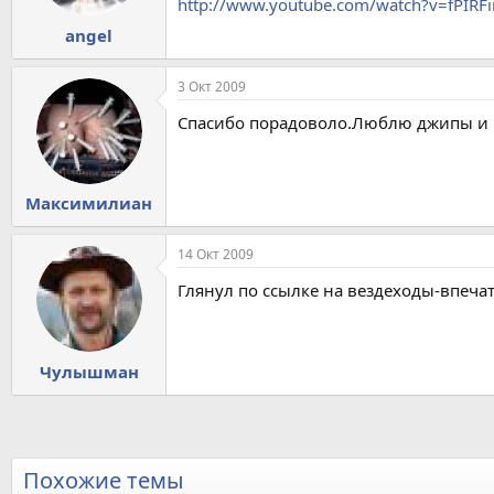
http://www.youtube.com/watch?v=fPIRF
angel
3 Окт 2009
Спасибо порадоволо.Люблю джипы и 
Максимилиан
14 Окт 2009
Глянул по ссылке на вездеходы-впеча
Чулышман
Похожие темы