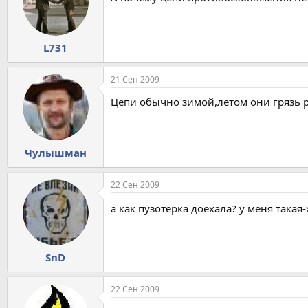
L731
21 Сен 2009
Цепи обычно зимой,летом они грязь р
Чулышман
22 Сен 2009
а как пузотерка доехала? у меня такая
SnD
22 Сен 2009