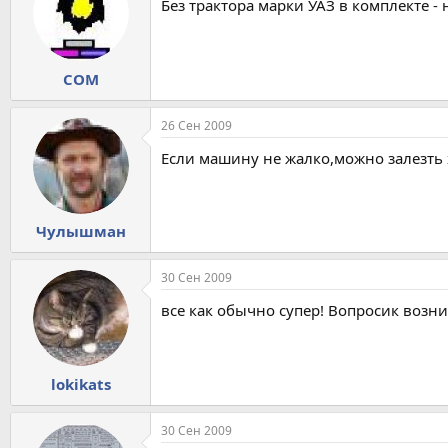
Без трактора марки УАЗ в комплекте - н
COM
26 Сен 2009
Если машину не жалко,можно залезть х
Чулышман
30 Сен 2009
все как обычно супер! Вопросик возн
lokikats
30 Сен 2009