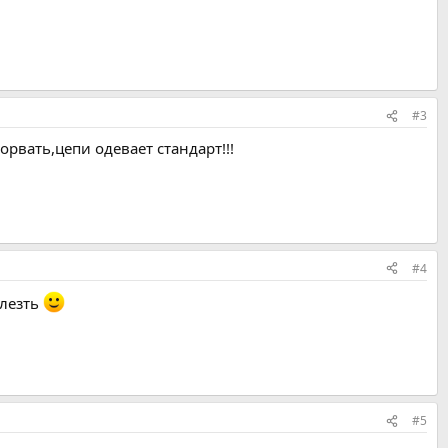
#3
вать,цепи одевает стандарт!!!
#4
 лезть
#5