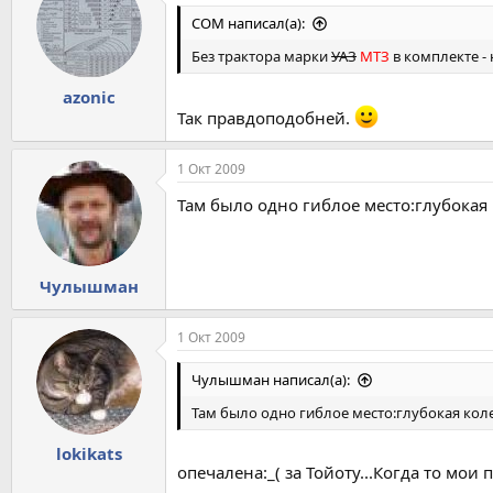
COM написал(а):
Без трактора марки
УАЗ
МТЗ
в комплекте - 
azonic
Так правдоподобней.
1 Окт 2009
Там было одно гиблое место:глубокая к
Чулышман
1 Окт 2009
Чулышман написал(а):
Там было одно гиблое место:глубокая колея
lokikats
опечалена:_( за Тойоту...Когда то мои