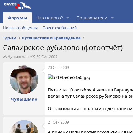
Форумы
Что нового?
Пользователи
Новые сообщения
Поиск сообщений
Туризм
Путешествия и Краеведение
Салаирское рубилово (фотоотчёт)
А
Д
Чулышман
20 Сен 2009
в
а
т
т
20 Сен 2009
о
а
р
н
т
а
е
ч
Пятница 10 октября,4 чела из Барнау
м
а
велах,а тут Салаирское рубилово на в
Чулышман
ы
л
а
Ознакомиться с полным содержанием 
21 Сен 2009
А почему цепи противоскольжения не