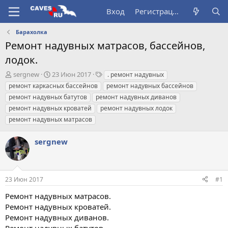
Вход
Регистрация
Барахолка
Ремонт надувных матрасов, бассейнов,
лодок.
А
Д
Т
sergnew
23 Июн 2017
. ремонт надувных
в
а
е
ремонт каркасных бассейнов
ремонт надувных бассейнов
т
т
г
ремонт надувных батутов
ремонт надувных диванов
о
а
и
ремонт надувных кроватей
ремонт надувных лодок
р
н
ремонт надувных матрасов
т
а
е
ч
м
а
sergnew
ы
л
а
23 Июн 2017
#1
Ремонт надувных матрасов.
Ремонт надувных кроватей.
Ремонт надувных диванов.
Ремонт надувных батутов.