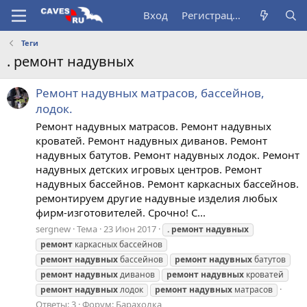
Вход
Регистрация
Теги
. ремонт надувных
Ремонт надувных матрасов, бассейнов,
лодок.
Ремонт надувных матрасов. Ремонт надувных
кроватей. Ремонт надувных диванов. Ремонт
надувных батутов. Ремонт надувных лодок. Ремонт
надувных детских игровых центров. Ремонт
надувных бассейнов. Ремонт каркасных бассейнов.
ремонтируем другие надувные изделия любых
фирм-изготовителей. Срочно! С...
sergnew
Тема
23 Июн 2017
.
ремонт
надувных
ремонт
каркасных бассейнов
ремонт
надувных
бассейнов
ремонт
надувных
батутов
ремонт
надувных
диванов
ремонт
надувных
кроватей
ремонт
надувных
лодок
ремонт
надувных
матрасов
Ответы: 3
Форум:
Барахолка