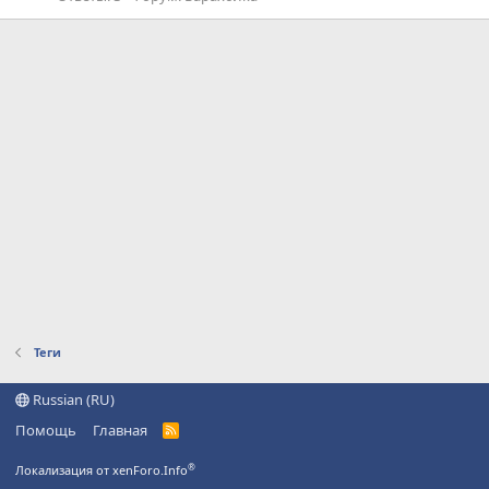
Теги
Russian (RU)
Помощь
Главная
R
S
S
®
Локализация от xenForo.Info