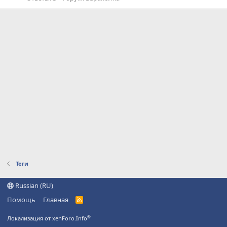
Теги
Russian (RU)
Помощь
Главная
R
S
S
®
Локализация от xenForo.Info