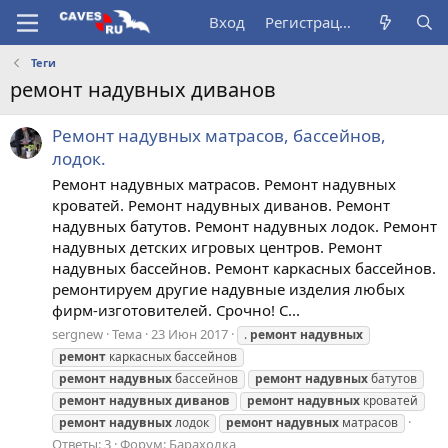
Вход
Регистрация
Теги
ремонт надувных диванов
Ремонт надувных матрасов, бассейнов,
лодок.
Ремонт надувных матрасов. Ремонт надувных
кроватей. Ремонт надувных диванов. Ремонт
надувных батутов. Ремонт надувных лодок. Ремонт
надувных детских игровых центров. Ремонт
надувных бассейнов. Ремонт каркасных бассейнов.
ремонтируем другие надувные изделия любых
фирм-изготовителей. Срочно! С...
sergnew
Тема
23 Июн 2017
.
ремонт
надувных
ремонт
каркасных бассейнов
ремонт
надувных
бассейнов
ремонт
надувных
батутов
ремонт
надувных
диванов
ремонт
надувных
кроватей
ремонт
надувных
лодок
ремонт
надувных
матрасов
Ответы: 3
Форум:
Барахолка