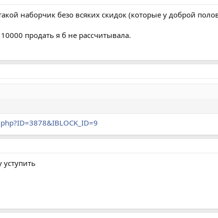
 такой наборчик безо всяких скидок (которые у доброй полов
 10000 продать я б не рассчитывала.
il.php?ID=3878&IBLOCK_ID=9
у уступить