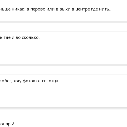
ньше никак) в перово или в выхи в центре где нить..
ь где и во сколько.
мбез, жду фоток от св. отца
фонарь!