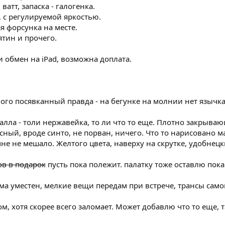
 ватт, запаска - галогенка.
 с регулируемой яркостью.
я форсунка на месте.
ятин и прочего.
и обмен на iPad, возможна доплата.
ого посявканный правда - на бегунке на молнии нет язычка
еталла - толи нержавейка, то ли что то еще. Плотно закрыва
сный, вроде синто, не порван, ничего. Что то нарисовано м
не не мешало. Желтого цвета, наверху на скрутке, удобнецк
ов в подарок
пусть пока полежит. палатку тоже оставлю пока
ма уместен, мелкие вещи передам при встрече, трансы само
м, хотя скорее всего заломает. Может добавлю что то еще, т