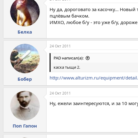
Ну да, дороговато за касочку... Новый
пцлёвым бачком.
ИМХО, любое б/у - это уже б/у, дороже
Белка
24 Окт 2011
PAD написал(а):
каска тыщи 2.
http://www.alturizm.ru/equipment/deta
Бобер
24 Окт 2011
Ну, ежели заинтересуются, и за 10 мог
Поп Гапон