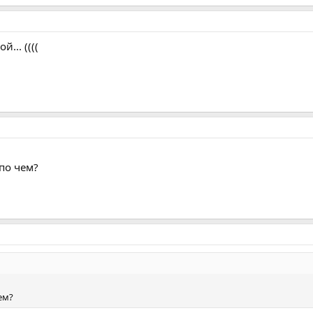
... ((((
по чем?
ем?