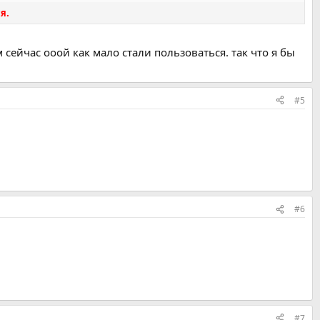
я.
м сейчас ооой как мало стали пользоваться. так что я бы
#5
#6
#7