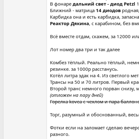
В фонаре
дальний свет - диод Petzl
1
Ближний - матрица
14 диодов
родная,
Карбидка она и есть карбидка, запасна
Реактор Дякина
, с карабином, без вм
Всё вместе отдам, скажем, за 12000 ил
Лот номер два три и так далее
Комбез тёплый. Реально тёплый, немн
резинке. за 1000р расстанусь.
Котёл литра эдак на 4. Из светлого м
Трансы на 50 и 70 литров. Первый кра
Второй транс немного порван снизу, м
(отложен на пару дней)
Горелка kovea с чехлом и пара баллон
Торг, разумный и обоснованный, весь
Фотки если на заломает сделаю вечеро
разного.