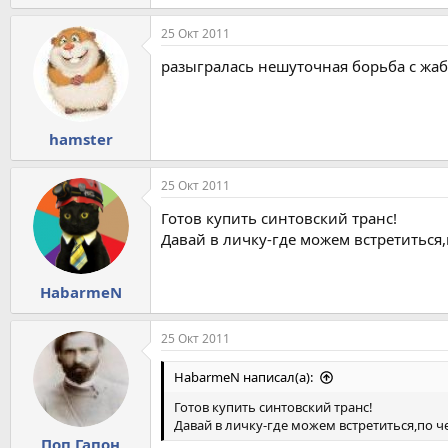
25 Окт 2011
разыгралась нешуточная борьба с жабой
hamster
25 Окт 2011
Готов купить синтовский транс!
Давай в личку-где можем встретиться,
HabarmeN
25 Окт 2011
HabarmeN написал(а):
Готов купить синтовский транс!
Давай в личку-где можем встретиться,по ч
Поп Гапон