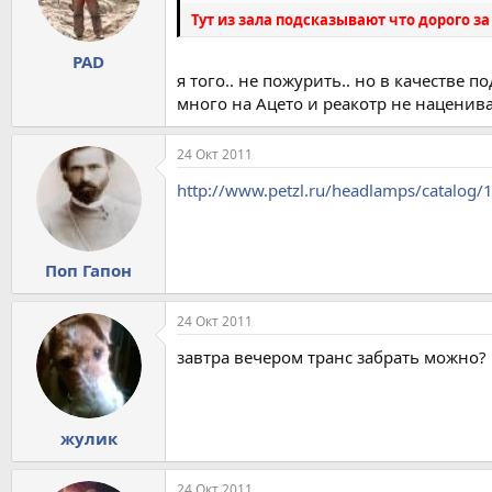
Тут из зала подсказывают что дорого 
PAD
я того.. не пожурить.. но в качестве п
много на Ацето и реакотр не наценив
24 Окт 2011
http://www.petzl.ru/headlamps/catalog/
Поп Гапон
24 Окт 2011
завтра вечером транс забрать можно? 
жулик
24 Окт 2011