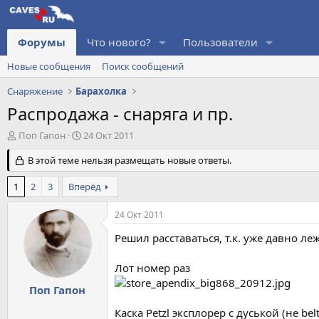
Форумы
Что нового?
Пользователи
Новые сообщения
Поиск сообщений
Снаряжение
Барахолка
Распродажа - снаряга и пр.
А
Д
Поп Гапон
24 Окт 2011
в
а
т
В этой теме нельзя размещать новые ответы.
т
о
а
р
н
1
2
3
Вперёд
т
а
е
ч
24 Окт 2011
м
а
ы
л
Решил расставаться, т.к. уже давно л
а
Лот номер раз
Поп Гапон
Каска Petzl эксплорер с дуськой (не bel