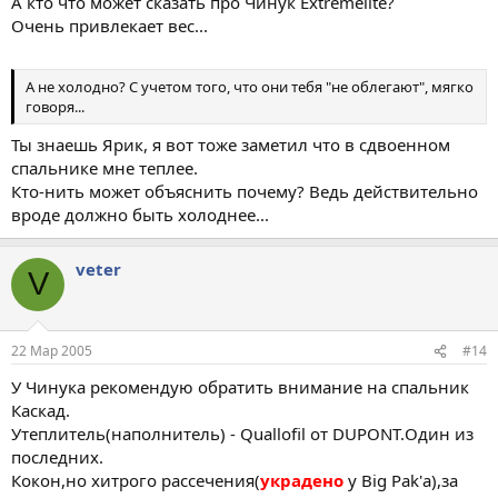
А кто что может сказать про Чинук Extremelite?
Очень привлекает вес...
А не холодно? С учетом того, что они тебя "не облегают", мягко
говоря...
Ты знаешь Ярик, я вот тоже заметил что в сдвоенном
спальнике мне теплее.
Кто-нить может объяснить почему? Ведь действительно
вроде должно быть холоднее...
veter
V
22 Мар 2005
#14
У Чинука рекомендую обратить внимание на спальник
Каскад.
Утеплитель(наполнитель) - Quallofil от DUPONT.Один из
последних.
Кокон,но хитрого рассечения(
украдено
у Big Pak'а),за