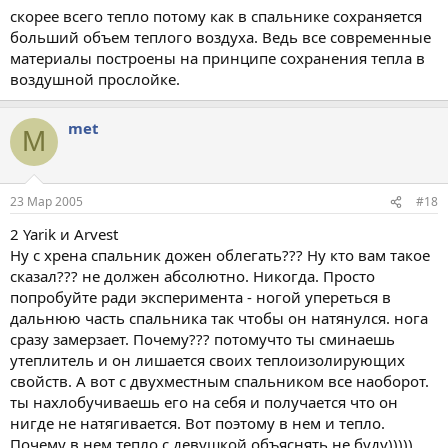
скорее всего тепло потому как в спальнике сохраняется
больший объем теплого воздуха. Ведь все современные
материалы построены на принципе сохранения тепла в
воздушной прослойке.
met
M
23 Мар 2005
#18
2 Yarik и Arvest
Ну с хрена спальник дожен облегать??? Ну кто вам такое
сказал??? не должен абсолютно. Никогда. Просто
попробуйте ради эксперимента - ногой упереться в
дальнюю часть спальника так чтобы он натянулся. нога
сразу замерзает. Почему??? потомучто ты сминаешь
утеплитель и он лишается своих теплоизолирующих
свойств. А вот с двухместным спальником все наоборот.
ты нахлобучиваешь его на себя и получается что он
нигде не натягивается. Вот поэтому в нем и тепло.
Почему в нем тепло с девушкой объяснять не буду)))))