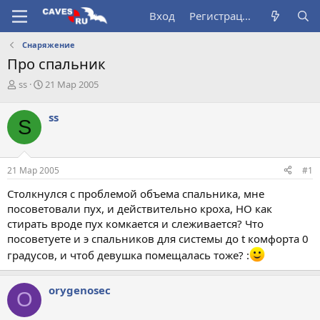
Вход
Регистрация
Снаряжение
Про спальник
А
Д
ss
21 Мар 2005
в
а
т
т
ss
S
о
а
р
н
т
а
е
ч
21 Мар 2005
#1
м
а
ы
л
Столкнулся с проблемой объема спальника, мне
а
посоветовали пух, и действительно кроха, НО как
стирать вроде пух комкается и слеживается? Что
посоветуете и э спальников для системы до t комфорта 0
градусов, и чтоб девушка помещалась тоже? :
orygenosec
O