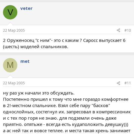
veter
V
22 Мар 2005
#10
2 Оруженосец "с ним"- это с каким ? Саросс выпускает 6
(шесть) моделей спальников.
met
M
22 Мар 2005
#11
ну раз уж начали это обсуждать.
Постепенно пришел к тому что мне гораздо комфортнее
в 2!-местном спальнике. Взял себе пару "басков"
однослойных, состегнул их. запресовал в компрессионик
и с тех пор горя не знаю. для подземли очень даже
приятно. опятьже - всегда есть кудаположить девушку)))
а ас ней так и вовсе теплее. и места такая хрень занимает