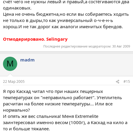
счёт чего не нужны левый и правый,а состёгиваются два
одинаковых.
Цена не очень бюджетна,но если вы собираетесь ходить
не только в дыры,то как универсальный о-ч-е-н-ь
хорош.И не так дорог как аналоги именитых брендов.
Отмодерировано. Selingary
Последнее редактирование модератором:
30 Авг 2009
madm
M
22 Мар 2005
#15
Я про Каскад читал что при наших пещерных
температурах он "неправильно работает". Утеплитель
расчитан на более низкие температуры... Или все
нормально?
И опять же вес спальника! Меня Extremelite
заинтересовал именно весом (1000г), а Каскад на кило а
то и больше тяжалее.