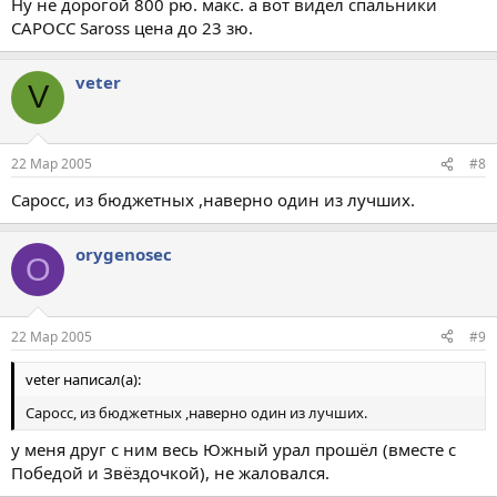
Ну не дорогой 800 рю. макс. а вот видел спальники
САРОСС Saross цена до 23 зю.
veter
V
22 Мар 2005
#8
Саросс, из бюджетных ,наверно один из лучших.
orygenosec
O
22 Мар 2005
#9
veter написал(а):
Саросс, из бюджетных ,наверно один из лучших.
у меня друг с ним весь Южный урал прошёл (вместе с
Победой и Звёздочкой), не жаловался.