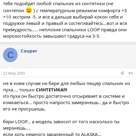
тебе подойдет любой спальник из синтетики (не
синтепон
) с температурным режимом комфорта +3
+10 экстрим -5. и все а дальше выбирай кокон себе и
подружке левый и правый и состегивайтесь...вот и вся
премудрость..... неплохие спальники LOOP правда они
морозостойкость завышают градуса на 3-5.
Couper
C
22 Мар 2005
#5
не в коем случае не бери для любых пещер спальник из
пуха.... только
СИНТЕТИКА!!!
Из пуха он быстро достаточно отсыревает в системе и
комкаеться... просто напросто замерзнешь.. да и быстро
его не просушишь.
бери LOOP... а модель зависит от того насколько ты
мерзнешь....
если хоть немного закаленный то ALASKA...