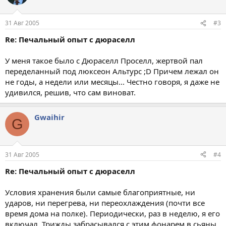
31 Авг 2005
#3
Re: Печальный опыт с дюраселл
У меня такое было с Дюраселл Проселл, жертвой пал
переделанный под люксеон Альтурс ;D Причем лежал он
не годы, а недели или месяцы... Честно говоря, я даже не
удивился, решив, что сам виноват.
Gwaihir
G
31 Авг 2005
#4
Re: Печальный опыт с дюраселл
Условия хранения были самые благоприятные, ни
ударов, ни перегрева, ни переохлаждения (почти все
время дома на полке). Периодически, раз в неделю, я его
включал. Трижды забрасывался с этим фонарем в сьяны.