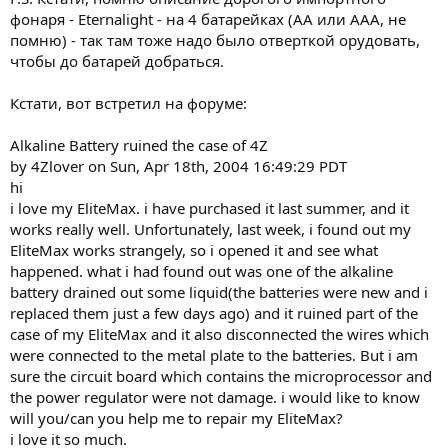
фонаря - Eternalight - на 4 батарейках (АА или ААА, не
помню) - так там тоже надо было отверткой орудовать,
чтобы до батарей добраться.
Кстати, вот встретил на форуме:
Alkaline Battery ruined the case of 4Z
by 4Zlover on Sun, Apr 18th, 2004 16:49:29 PDT
hi
i love my EliteMax. i have purchased it last summer, and it
works really well. Unfortunately, last week, i found out my
EliteMax works strangely, so i opened it and see what
happened. what i had found out was one of the alkaline
battery drained out some liquid(the batteries were new and i
replaced them just a few days ago) and it ruined part of the
case of my EliteMax and it also disconnected the wires which
were connected to the metal plate to the batteries. But i am
sure the circuit board which contains the microprocessor and
the power regulator were not damage. i would like to know
will you/can you help me to repair my EliteMax?
i love it so much.