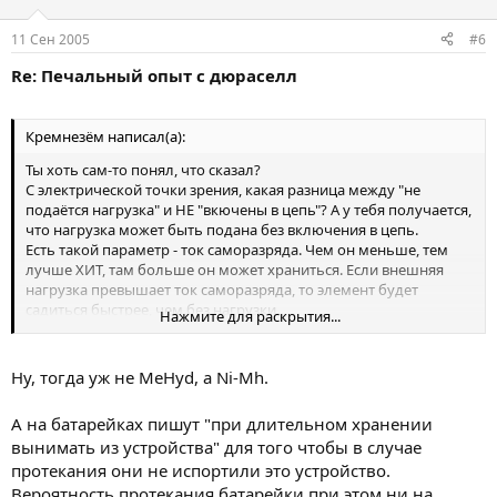
11 Сен 2005
#6
Re: Печальный опыт с дюраселл
Кремнезём написал(а):
Ты хоть сам-то понял, что сказал?
С электрической точки зрения, какая разница между "не
подаётся нагрузка" и НЕ "вкючены в цепь"? А у тебя получается,
что нагрузка может быть подана без включения в цепь.
Есть такой параметр - ток саморазряда. Чем он меньше, тем
лучше ХИТ, там больше он может храниться. Если внешняя
нагрузка превышает ток саморазряда, то элемент будет
садиться быстрее, чем без нагрузки.
Нажмите для раскрытия...
Ток саморазряда очень низок у одноразовых литиевых
элементов. Довольно существенный у Ni-Cd и MeHyd
аккумуляторов.
Ну, тогда уж не MeHyd, а Ni-Mh.
А на батарейках пишут "при длительном хранении
вынимать из устройства" для того чтобы в случае
протекания они не испортили это устройство.
Вероятность протекания батарейки при этом ни на