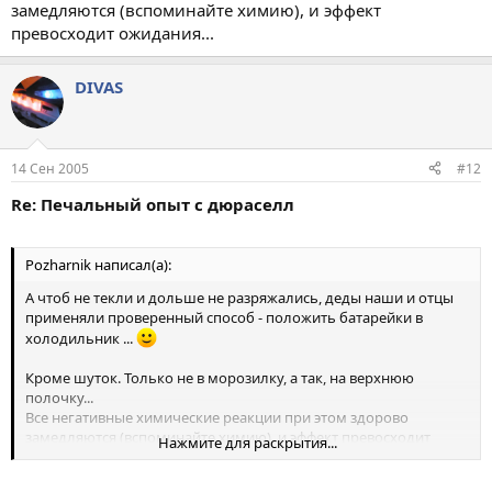
замедляются (вспоминайте химию), и эффект
превосходит ожидания...
DIVAS
14 Сен 2005
#12
Re: Печальный опыт с дюраселл
Pozharnik написал(а):
А чтоб не текли и дольше не разряжались, деды наши и отцы
применяли проверенный способ - положить батарейки в
холодильник ...
Кроме шуток. Только не в морозилку, а так, на верхнюю
полочку...
Все негативные химические реакции при этом здорово
замедляются (вспоминайте химию), и эффект превосходит
Нажмите для раскрытия...
ожидания...