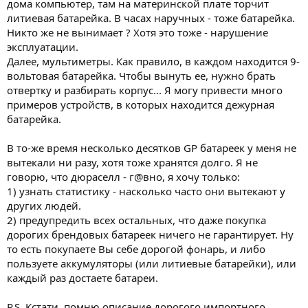
дома компьютер, там на материнской плате торчит
литиевая батарейка. В часах наручных - тоже батарейка.
Никто же не вынимает ? Хотя это тоже - нарушение
эксплуатации.
Далее, мультиметры. Как правило, в каждом находится 9-
вольтовая батарейка. Чтобы вынуть ее, нужно брать
отвертку и разбирать корпус... Я могу привести много
примеров устройств, в которых находится дежурная
батарейка.
В то-же время несколько десятков GP батареек у меня не
вытекали ни разу, хотя тоже хранятся долго. Я не
говорю, что дюраселл - г@вно, я хочу только:
1) узнать статистику - насколько часто они вытекают у
других людей.
2) предупредить всех остальных, что даже покупка
дорогих брендовых батареек ничего не гарантирует. Ну
то есть покупаете Вы себе дорогой фонарь, и либо
пользуете аккумуляторы (или литиевые батарейки), или
каждый раз достаете батареи.
P.S. Кстати, помню описание дорогого импортного