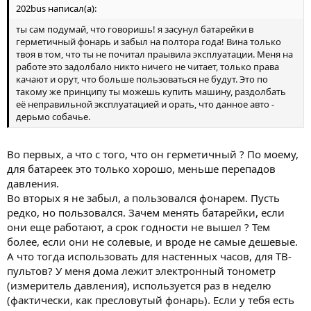
202bus написал(а):
ты сам подумай, что говоришь! я засунул батарейки в
герметичный фонарь и забыл на полтора года! Вина только
твоя в том, что ты не почитал праывила эксплуатации. Меня на
работе это задолбало никто ничего не читает, только права
качают и орут, что больше пользоваться не будут. Это по
такому же принципу ты можешь купить машину, раздолбать
её неправильной эксплуатацией и орать, что данное авто -
дерьмо собачье.
Во первых, а что с того, что он герметичный ? По моему,
для батареек это только хорошо, меньше перепадов
давления.
Во вторых я не забыл, а пользовался фонарем. Пусть
редко, но пользовался. Зачем менять батарейки, если
они еще работают, а срок годности не вышел ? Тем
более, если они не солевые, и вроде не самые дешевые.
А что тогда использовать для настенных часов, для ТВ-
пультов? У меня дома лежит электронный тонометр
(измеритель давления), используется раз в неделю
(фактически, как пресловутый фонарь). Если у тебя есть