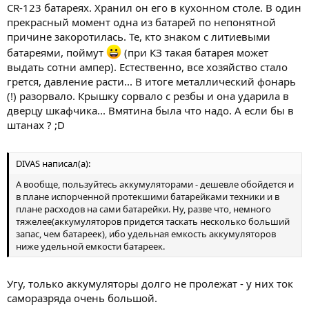
CR-123 батареях. Хранил он его в кухонном столе. В один
прекрасный момент одна из батарей по непонятной
причине закоротилась. Те, кто знаком с литиевыми
батареями, поймут
(при КЗ такая батарея может
выдать сотни ампер). Естественно, все хозяйство стало
грется, давление расти... В итоге металлический фонарь
(!) разорвало. Крышку сорвало с резбы и она ударила в
дверцу шкафчика... Вмятина была что надо. А если бы в
штанах ? ;D
DIVAS написал(а):
А вообще, пользуйтесь аккумуляторами - дешевле обойдется и
в плане испорченной протекшими батарейками техники и в
плане расходов на сами батарейки. Ну, разве что, немного
тяжелее(аккумуляторов придется таскать несколько больший
запас, чем батареек), ибо удельная емкость аккумуляторов
ниже удельной емкости батареек.
Угу, только аккумуляторы долго не пролежат - у них ток
саморазряда очень большой.