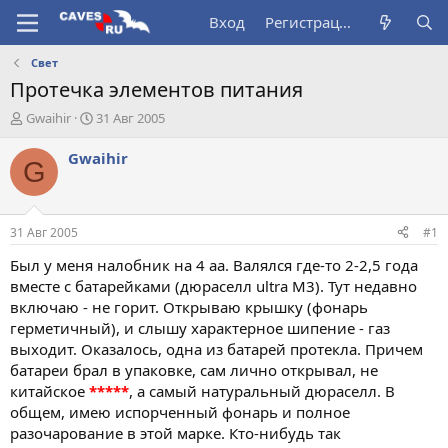
Вход
Регистрация
Свет
Протечка элементов питания
А
Д
Gwaihir
31 Авг 2005
в
а
т
т
Gwaihir
G
о
а
р
н
т
а
е
ч
31 Авг 2005
#1
м
а
ы
л
Был у меня налобник на 4 аа. Валялся где-то 2-2,5 года
а
вместе с батарейками (дюраселл ultra M3). Тут недавно
включаю - не горит. Открываю крышку (фонарь
герметичный), и слышу характерное шипение - газ
выходит. Оказалось, одна из батарей протекла. Причем
батареи брал в упаковке, сам лично открывал, не
китайское
*****
, а самый натуральный дюраселл. В
общем, имею испорченный фонарь и полное
разочарование в этой марке. Кто-нибудь так