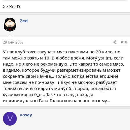
Хе-Хе:-D
Zed
29 Сен 2008
#10
У нас клуб тоже закупает мясо пакетами по 20 кило, но
там можно взять и 10. В любое время. Могу узнать если
надо. но я его не рекомендую. Это какраз то самое мясо,
видимо, которое будучи разгерметизированым может
сохранять свои кач-ва... Только вот качества егошние
мне совсем не по-нраву =( Вкус не мясной, разбухает
только если его варить минут 5.. порой, попадаются
кусочки кости 0_о .. Так что в след поход я
индивидуально Гала-Галовское наверно возьму...
vasay
V