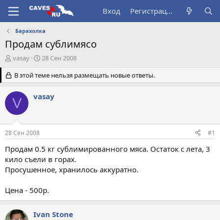
Вход
Регистрация
Барахолка
Продам сублимясо
А
Д
vasay
28 Сен 2008
в
а
т
В этой теме нельзя размещать новые ответы.
т
о
а
р
н
vasay
V
т
а
е
ч
м
а
ы
л
28 Сен 2008
#1
а
Продам 0.5 кг сублимированного мяса. Остаток с лета, 3
кило съели в горах.
Просушенное, хранилось аккуратно.
Цена - 500р.
Ivan Stone