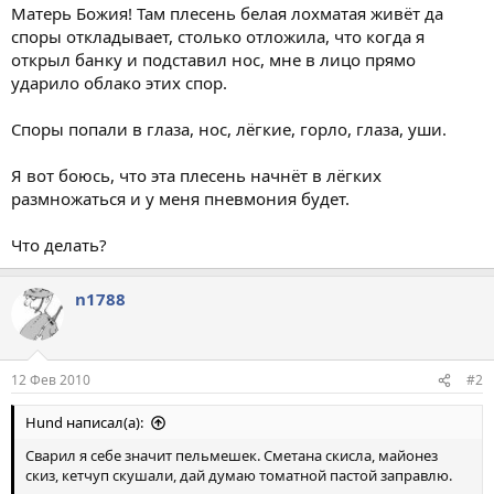
Матерь Божия! Там плесень белая лохматая живёт да
споры откладывает, столько отложила, что когда я
открыл банку и подставил нос, мне в лицо прямо
ударило облако этих спор.
Споры попали в глаза, нос, лёгкие, горло, глаза, уши.
Я вот боюсь, что эта плесень начнёт в лёгких
размножаться и у меня пневмония будет.
Что делать?
n1788
12 Фев 2010
#2
Hund написал(а):
Сварил я себе значит пельмешек. Сметана скисла, майонез
скиз, кетчуп скушали, дай думаю томатной пастой заправлю.