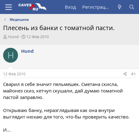
Вход
Регистрация
Медицина
Плесень из банки с томатной пасти.
А
Д
Hund
12 Фев 2010
в
а
т
т
Hund
H
о
а
р
н
т
а
е
ч
12 Фев 2010
#1
м
а
ы
л
Сварил я себе значит пельмешек. Сметана скисла,
а
майонез скиз, кетчуп скушали, дай думаю томатной
пастой заправлю.
Открываю банку, неразглядывая как она внутри
выглядит нюхаю для того, что-бы проверить качество.
И...