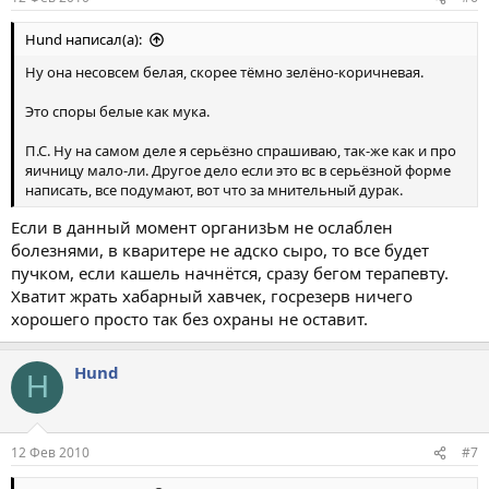
Hund написал(а):
Ну она несовсем белая, скорее тёмно зелёно-коричневая.
Это споры белые как мука.
П.С. Ну на самом деле я серьёзно спрашиваю, так-же как и про
яичницу мало-ли. Другое дело если это вс в серьёзной форме
написать, все подумают, вот что за мнительный дурак.
Если в данный момент организЬм не ослаблен
болезнями, в кваритере не адско сыро, то все будет
пучком, если кашель начнётся, сразу бегом терапевту.
Хватит жрать хабарный хавчек, госрезерв ничего
хорошего просто так без охраны не оставит.
Hund
H
12 Фев 2010
#7