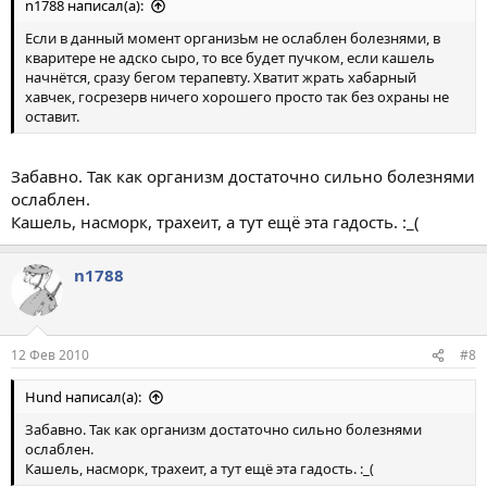
n1788 написал(а):
Если в данный момент организЬм не ослаблен болезнями, в
кваритере не адско сыро, то все будет пучком, если кашель
начнётся, сразу бегом терапевту. Хватит жрать хабарный
хавчек, госрезерв ничего хорошего просто так без охраны не
оставит.
Забавно. Так как организм достаточно сильно болезнями
ослаблен.
Кашель, насморк, трахеит, а тут ещё эта гадость. :_(
n1788
12 Фев 2010
#8
Hund написал(а):
Забавно. Так как организм достаточно сильно болезнями
ослаблен.
Кашель, насморк, трахеит, а тут ещё эта гадость. :_(