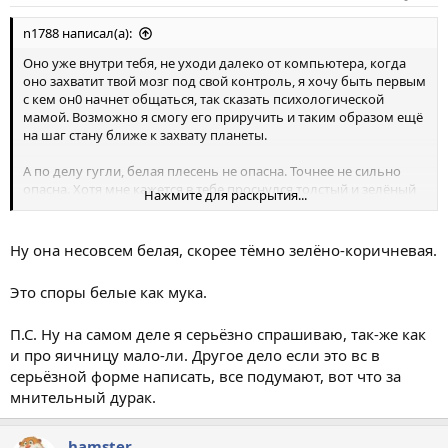
n1788 написал(а):
Оно уже внутри тебя, не уходи далеко от компьютера, когда
оно захватит твой мозг под свой контроль, я хочу быть первым
с кем он0 начнет общаться, так сказать психологической
мамой. Возможно я смогу его приручить и таким образом ещё
на шаг стану ближе к захвату планеты.
А по делу гугли, белая плесень не опасна. Точнее не сильно
опасна. Хотя мне кажется в тебе проснулся толстый и зелёный
Нажмите для раскрытия...
тролль
Ну она несовсем белая, скорее тёмно зелёно-коричневая.
Это споры белые как мука.
П.С. Ну на самом деле я серьёзно спрашиваю, так-же как
и про яичницу мало-ли. Другое дело если это вс в
серьёзной форме написать, все подумают, вот что за
мнительный дурак.
hamster