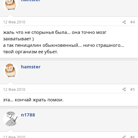
12 Фев 2010
#4
жаль что не спорынья была... она точно мозг
захватывает )
а так пеницилин обыкновенный... ничо страшного...
твой организм ее убьет.
hamster
12 Фев 2010
#5
эта... кончай жрать помои.
n1788
12 Фев 2010
#6