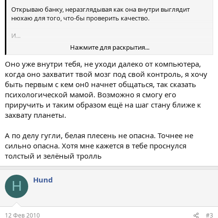
Открываю банку, неразглядывая как она внутри выглядит
нюхаю для того, что-бы проверить качество.
И...
Нажмите для раскрытия...
Матерь Божия! Там плесень белая лохматая живёт да споры
откладывает, столько отложила, что когда я открыл банку и
Оно уже внутри тебя, не уходи далеко от компьютера,
подставил нос, мне в лицо прямо ударило облако этих спор.
когда оно захватит твой мозг под свой контроль, я хочу
быть первым с кем он0 начнет общаться, так сказать
Споры попали в глаза, нос, лёгкие, горло, глаза, уши.
психологической мамой. Возможно я смогу его
приручить и таким образом ещё на шаг стану ближе к
Я вот боюсь, что эта плесень начнёт в лёгких размножаться и у
захвату планеты.
меня пневмония будет.
Что делать?
А по делу гугли, белая плесень не опасна. Точнее не
сильно опасна. Хотя мне кажется в тебе проснулся
толстый и зелёный тролль
Hund
H
12 Фев 2010
#3