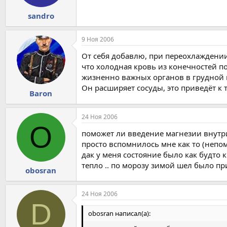
sandro
9 Ноя 2006
От себя добавлю, при переохлаждении,
что холодная кровь из конечностей 
жизненно важных органов в грудной кл
Он расширяет сосуды, это приведёт к 
Baron
24 Ноя 2006
O
поможет ли введение магнезии внутр
просто вспомнилось мне как то (непо
дак у меня состояние было как будто к
тепло .. по морозу зимой шел было при
obosran
24 Ноя 2006
D
obosran написал(а):