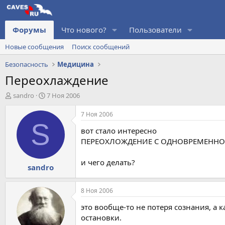
Форумы
Что нового?
Пользователи
Новые сообщения
Поиск сообщений
Безопасность
Медицина
Переохлаждение
А
Д
sandro
7 Ноя 2006
в
а
т
т
7 Ноя 2006
о
а
S
вот стало интересно
р
н
т
а
ПЕРЕОХЛОЖДЕНИЕ С ОДНОВРЕМЕННОЙ 
е
ч
м
а
и чего делать?
sandro
ы
л
а
8 Ноя 2006
это вообще-то не потеря сознания, а 
остановки.