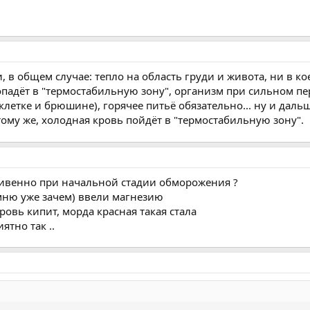
 в общем случае: тепло на область груди и живота, ни в кое
попадёт в "термостабильную зону", организм при сильном 
етке и брюшине), горячее питьё обязательно... ну и дальше
тому же, холодная кровь пойдёт в "термостабильную зону".
ивенно при начальной стадии обморожения ?
мню уже зачем) ввели магнезию
ровь кипит, морда красная такая стала
ятно так ..