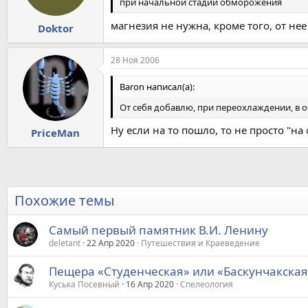
при начальной стадии обморожения
магнезия не нужна, кроме того, от нее
Doktor
28 Ноя 2006
Baron написал(а):
От себя добавлю, при переохлаждении, в о
Ну если на то пошло, то не просто "на 
PriceMan
Похожие темы
Самый первый памятник В.И. Ленину
deletant
22 Апр 2020
Путешествия и Краеведение
Пещера «Студенческая» или «Баскунчакская
Куська Посевный
16 Апр 2020
Спелеология