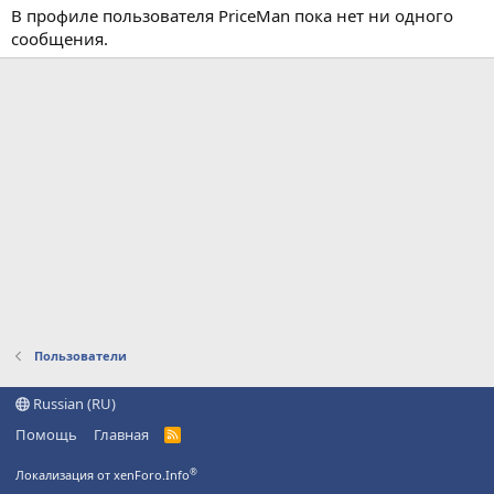
В профиле пользователя PriceMan пока нет ни одного
сообщения.
Пользователи
Russian (RU)
Помощь
Главная
R
S
S
®
Локализация от xenForo.Info