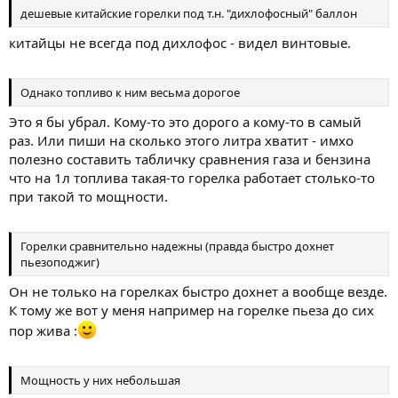
дешевые китайские горелки под т.н. "дихлофосный" баллон
китайцы не всегда под дихлофос - видел винтовые.
Однако топливо к ним весьма дорогое
Это я бы убрал. Кому-то это дорого а кому-то в самый
раз. Или пиши на сколько этого литра хватит - имхо
полезно составить табличку сравнения газа и бензина
что на 1л топлива такая-то горелка работает столько-то
при такой то мощности.
Горелки сравнительно надежны (правда быстро дохнет
пьезоподжиг)
Он не только на горелках быстро дохнет а вообще везде.
К тому же вот у меня например на горелке пьеза до сих
пор жива :
Мощность у них небольшая