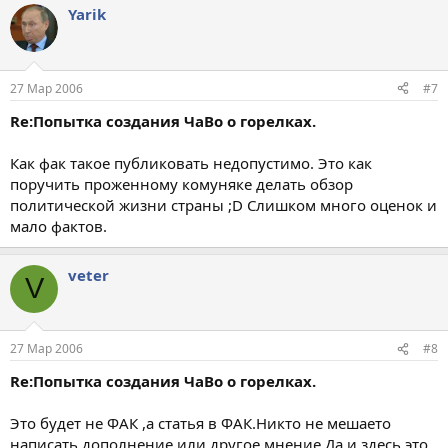
Yarik
27 Мар 2006
#7
Re:Попытка создания ЧаВо о горелках.
Как фак такое публиковать недопустимо. Это как
поручить проженному комуняке делать обзор
политической жизни страны ;D Слишком много оценок и
мало фактов.
veter
V
27 Мар 2006
#8
Re:Попытка создания ЧаВо о горелках.
Это будет не ФАК ,а статья в ФАК.Никто не мешаето
написать дополнение или другое мнение.Да и здесь это