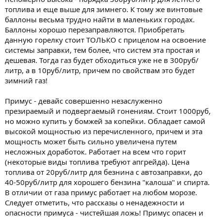
топлива и еще выше для зимнего. К тому же винтовые
баллоны весьма трудно найти в маленьких городах.
Баллоны хорошо перезаправляются. Приобретать
данную горелку стоит ТОЛЬКО с прицелом на освоение
системы заправки, тем более, что систем эта простая и
дешевая. Тогда газ будет обходиться уже не в 300руб/
литр, а в 10руб/литр, причем по свойствам это будет
зимний газ!
Примус - девайс совершенно незаслуженно
презираемый и подвергаемый гонениям. Стоит 1000руб,
но можно купить у бомжей за копейки. Обладает самой
высокой мощностью из перечисленного, причем и эта
мощность может быть сильно увеличена путем
несложных доработок. Работает на всем что горит
(некоторые виды топлива требуют апгрейда). Цена
топлива от 20руб/литр для безнина с автозаправки, до
40-50руб/литр для хорошего бензина "калоша" и спирта.
В отличии от газа примус работает на любом морозе.
Следует отметить, что рассказы о ненадежности и
опасности примуса - чистейшая ложь! Примус опасен и