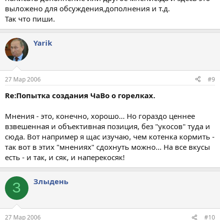
выложено для обсуждения,дополнения и т.д.
Так что пиши.
Yarik
27 Мар 2006
#9
Re:Попытка создания ЧаВо о горелках.
Мнения - это, конечно, хорошо... Но гораздо ценнее
взвешенная и объективная позиция, без "укосов" туда и
сюда. Вот например я щас изучаю, чем котенка кормить -
так вот в этих "мнениях" сдохнуть можно... На все вкусы
есть - и так, и сяк, и наперекосяк!
Злыдень
З
27 Мар 2006
#10