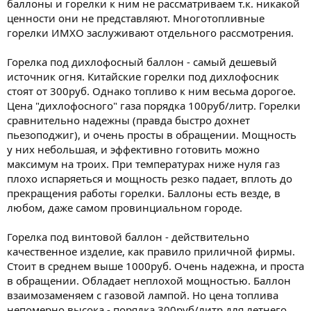
баллоны и горелки к ним не рассматриваем т.к. никакой
ценности они не представляют. Многотопливные
горелки ИМХО заслуживают отдельного рассмотрения.
Горелка под дихлофосный баллон - самый дешевый
источник огня. Китайские горелки под дихлофосник
стоят от 300руб. Однако топливо к ним весьма дорогое.
Цена "дихлофосного" газа порядка 100руб/литр. Горелки
сравнительно надежны (правда быстро дохнет
пьезоподжиг), и очень просты в обращении. Мощность
у них небольшая, и эффективно готовить можно
максимум на троих. При температурах ниже нуля газ
плохо испаряеться и мощность резко падает, вплоть до
прекращения работы горелки. Баллоны есть везде, в
любом, даже самом провинциальном городе.
Горелка под винтовой баллон - действительно
качественное изделие, как правило приличной фирмы.
Стоит в среднем выше 1000руб. Очень надежна, и проста
в обращении. Обладает неплохой мощностью. Баллон
взаимозаменяем с газовой лампой. Но цена топлива
непомерно высока - порядка 300руб/литр для летнего