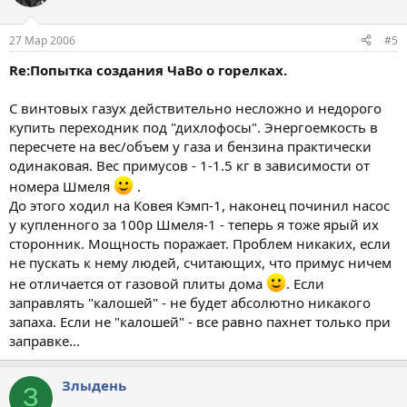
27 Мар 2006
#5
Re:Попытка создания ЧаВо о горелках.
С винтовых газух действительно несложно и недорого
купить переходник под "дихлофосы". Энергоемкость в
пересчете на вес/объем у газа и бензина практически
одинаковая. Вес примусов - 1-1.5 кг в зависимости от
номера Шмеля
.
До этого ходил на Ковея Кэмп-1, наконец починил насос
у купленного за 100р Шмеля-1 - теперь я тоже ярый их
сторонник. Мощность поражает. Проблем никаких, если
не пускать к нему людей, считающих, что примус ничем
не отличается от газовой плиты дома
. Если
заправлять "калошей" - не будет абсолютно никакого
запаха. Если не "калошей" - все равно пахнет только при
заправке...
Злыдень
З