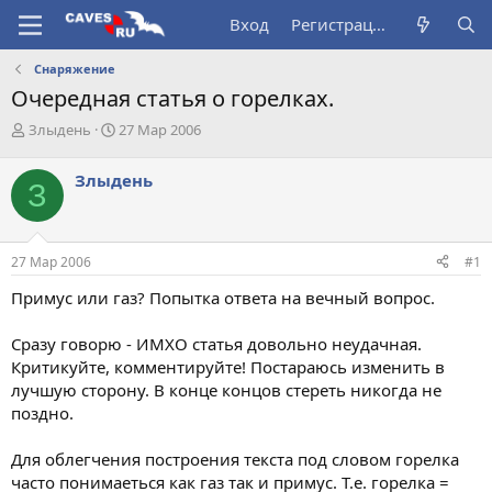
Вход
Регистрация
Снаряжение
Очередная статья о горелках.
А
Д
Злыдень
27 Мар 2006
в
а
т
т
Злыдень
З
о
а
р
н
т
а
е
ч
27 Мар 2006
#1
м
а
ы
л
Примус или газ? Попытка ответа на вечный вопрос.
а
Сразу говорю - ИМХО статья довольно неудачная.
Критикуйте, комментируйте! Постараюсь изменить в
лучшую сторону. В конце концов стереть никогда не
поздно.
Для облегчения построения текста под словом горелка
часто понимаеться как газ так и примус. Т.е. горелка =