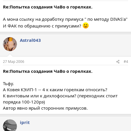
Re:Попытка создания ЧаВо о горелках.
А мона ссылку на доработку примуса " по методу DIVAS'а"
И ФАК по обращению с примусами?
Astral043
27 Мар 2006
#4
Re:Попытка создания ЧаВо о горелках.
Тьфу.
А Ковея КЭИП-1 -- 4 к каким горелкам относить?
К винтовым или к дихлофосным? (переходник стоит
порядка 100-120рэ)
Автор явно ярый сторонник примусов.
iprit