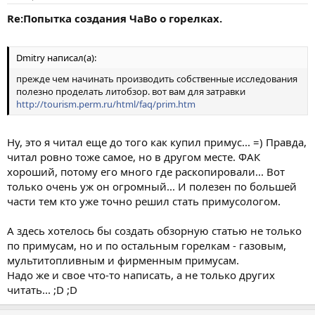
Re:Попытка создания ЧаВо о горелках.
Dmitry написал(а):
прежде чем начинать производить собственные исследования
полезно проделать литобзор. вот вам для затравки
http://tourism.perm.ru/html/faq/prim.htm
Ну, это я читал еще до того как купил примус... =) Правда,
читал ровно тоже самое, но в другом месте. ФАК
хороший, потому его много где раскопировали... Вот
только очень уж он огромный... И полезен по большей
части тем кто уже точно решил стать примусологом.
А здесь хотелось бы создать обзорную статью не только
по примусам, но и по остальным горелкам - газовым,
мультитопливным и фирменным примусам.
Надо же и свое что-то написать, а не только других
читать... ;D ;D