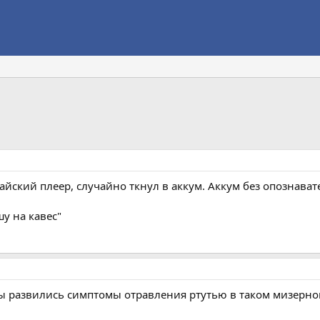
айский плеер, случайно ткнул в аккум. Аккум без опознава
шу на кавес"
тобы развились симптомы отравления ртутью в таком мизерно