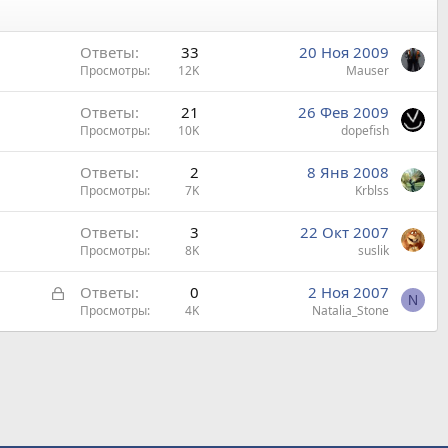
Ответы
33
20 Ноя 2009
Просмотры
12K
Mauser
Ответы
21
26 Фев 2009
Просмотры
10K
dopefish
Ответы
2
8 Янв 2008
Просмотры
7K
Krblss
Ответы
3
22 Окт 2007
Просмотры
8K
suslik
З
Ответы
0
2 Ноя 2007
N
а
Просмотры
4K
Natalia_Stone
к
р
ы
т
а