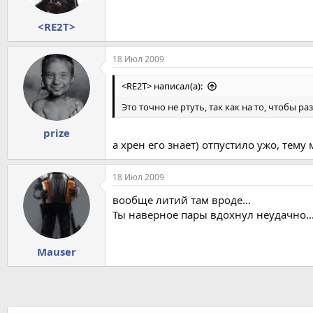
<RE2T>
18 Июл 2009
<RE2T> написал(а):
Это точно не ртуть, так как на то, чтобы 
prize
а хрен его знает) отпустило ужо, тему
18 Июл 2009
вообще литий там вроде...
Ты наверное пары вдохнул неудачно..
Mauser