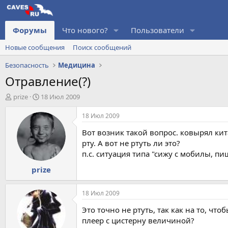
Форумы
Что нового?
Пользователи
Новые сообщения
Поиск сообщений
Безопасность
Медицина
Отравление(?)
А
Д
prize
18 Июл 2009
в
а
т
т
18 Июл 2009
о
а
Вот возник такой вопрос. ковырял кит
р
н
т
а
рту. А вот не ртуть ли это?
е
ч
п.с. ситуация типа "сижу с мобилы, пи
м
а
prize
ы
л
а
18 Июл 2009
Это точно не ртуть, так как на то, ч
плеер с цистерну величиной?