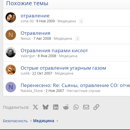
Похожие темы
отравление
zona-30
9 Ноя 2009
Медицина
2
Отравления
N
Nexus
7 Авг 2008
Медицина
2
Отравления парами кислот
Valergun
8 Янв 2008
Медицина
Острые отравления угарным газом
suslik
22 Окт 2007
Медицина
Перенесено: Re: Сьяны, отравление СО: отч
N
Natalia_Stone
2 Ноя 2007
Несчастные случаи
X
Bluesky
LinkedIn
Reddit
WhatsApp
Электронная почт
Ссылка
Поделиться:
Безопасность
Медицина