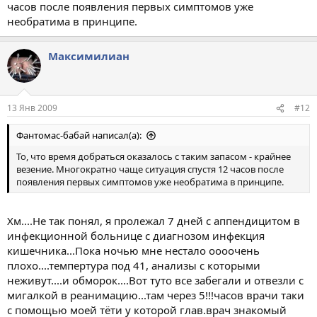
часов после появления первых симптомов уже
необратима в принципе.
Максимилиан
13 Янв 2009
#12
Фантомас-бабай написал(а):
То, что время добраться оказалось с таким запасом - крайнее
везение. Многократно чаще ситуация спустя 12 часов после
появления первых симптомов уже необратима в принципе.
Хм....Не так понял, я пролежал 7 дней с аппендицитом в
инфекционной больнице с диагнозом инфекция
кишечника...Пока ночью мне нестало оооочень
плохо....темпертура под 41, анализы с которыми
неживут....и обморок....Вот туто все забегали и отвезли с
мигалкой в реанимацию...там через 5!!!часов врачи таки
с помощью моей тёти у которой глав.врач знакомый