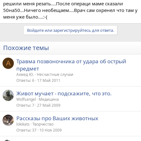
решили меня резать....После операци маме сказали
50на50...Ничего необещаем....Врач сам охренел что там у
меня уже было....:-(
Войдите или зарегистрируйтесь для ответа.
Похожие темы
Травма позвоночника от удара об острый
А
предмет
Ахмед Ю.
Несчастные случаи
Ответы
6
17 Май 2011
Живот мучает - подскажите, что это.
Wolfsangel
Медицина
Ответы
7
27 Май 2009
Рассказы про Ваших животных
lokikats
Творчество
Ответы
37
10 Ноя 2009