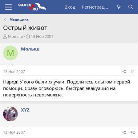
Вход
Регистрация
Медицина
Острый живот
А
Д
Малыш
13 Ноя 2007
в
а
т
т
Малыш
М
о
а
р
н
т
а
е
ч
13 Ноя 2007
#1
м
а
ы
л
Народ! У кого были случаи. Поделитесь опытом первой
а
помощи. Сразу оговорюсь, быстрая эвакуация на
поверхность невозможна.
XYZ
13 Ноя 2007
#2