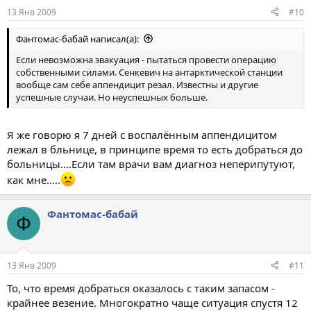
13 Янв 2009
#10
Фантомас-бабай написал(а):
Если невозможна эвакуация - пытаться провести операцию
собственными силами. Сенкевич на антарктической станции
вообще сам себе аппендицит резал. Известны и другие
успешные случаи. Но неуспешных больше.
Я же говорю я 7 дней с воспалённым аппендицитом
лежал в бльнице, в принципе время то есть добраться до
больницы....Если там врачи вам диагноз неперипутуют,
как мне.....
Фантомас-бабай
Ф
13 Янв 2009
#11
То, что время добраться оказалось с таким запасом -
крайнее везение. Многократно чаще ситуация спустя 12